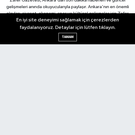
Zafer Gazetesi, Ankara'dan son dakika haberleri ve güncel
gelişmeleri anında okuyucularıyla paylaşır. Ankara'nın en önemli
olayları, siyaset, ekonomi, spor ve kültürel gelişmeler için Zafer
En iyi site deneyimi sağlamak için çerezlerden
Gazetesi'ni takip edin. Başkentin güvendiği haber kaynağı.
faydalanıyoruz. Detaylar için lütfen tıklayın.
TAMAM
Nöbetçi Eczaneler
Hava Durumu
Ankara Namaz Vakitleri
Trafik Durumu
Puan Durumu ve Fikstür
Tüm Manşetler
Son Dakika Haberleri
Haber Arşivi
Güncel
Ekonomi
Künye
Yazarlar
Yaşam
Spor
Asayiş
Bilim & Teknoloji
Genel
Gündem
Kültür & Sanat
Magazin