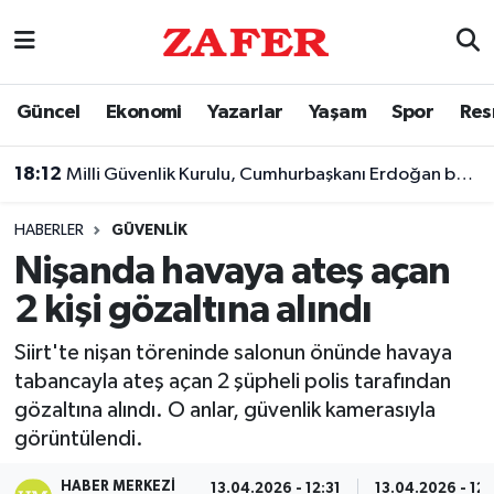
Nöbetçi Eczaneler
Güncel
Ekonomi
Yazarlar
Yaşam
Spor
Res
Hava Durumu
18:12
Milli Güvenlik Kurulu, Cumhurbaşkanı Erdoğan başkanlığında toplandı
Ankara Namaz Vakitleri
HABERLER
GÜVENLIK
Trafik Durumu
Nişanda havaya ateş açan
2 kişi gözaltına alındı
Süper Lig Puan Durumu ve Fikstür
Siirt'te nişan töreninde salonun önünde havaya
Tüm Manşetler
tabancayla ateş açan 2 şüpheli polis tarafından
gözaltına alındı. O anlar, güvenlik kamerasıyla
Son Dakika Haberleri
görüntülendi.
Haber Arşivi
HABER MERKEZI
13.04.2026 - 12:31
13.04.2026 - 12: