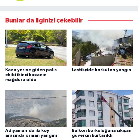
Bunlar da ilginizi çekebilir
Kaza yerine giden polis
Lastikçide korkutan yangın
ekibi ikinci kazanın
mağduru oldu
Adıyaman'da iki köy
Balkon korkuluğuna sıkışan
arasında orman yangını
güvercin kurtarıldı