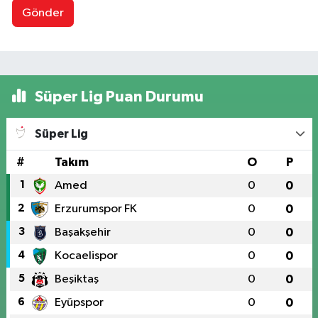
Gönder
Süper Lig Puan Durumu
Süper Lig
#
Takım
O
P
1
Amed
0
0
2
Erzurumspor FK
0
0
3
Başakşehir
0
0
4
Kocaelispor
0
0
5
Beşiktaş
0
0
6
Eyüpspor
0
0