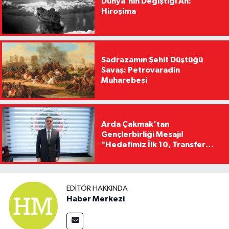
Dünya'nın Değiştiği An:
Hiroşima
Sadrazamın Şehit Düştüğü
Savaş: Petrovaradin
Muharebesi
Arda Çakmak'tan
Gençlerbirliği Mesajı!
"Hedefimiz İlk 10, Transfer
Yasağını Kısa Sürede
Kaldıracağız"
EDITÖR HAKKINDA
Haber Merkezi