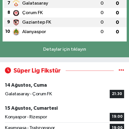
7
Galatasaray
0
0
8
Çorum FK
0
0
9
Gaziantep FK
0
0
10
Alanyaspor
0
0
Detaylar için tıklayın
Süper Lig Fikstür
14 Ağustos, Cuma
Galatasaray - Çorum FK
21:30
15 Ağustos, Cumartesi
Konyaspor - Rizespor
19:00
Kasımpaşa - Trabzonspor
19:00