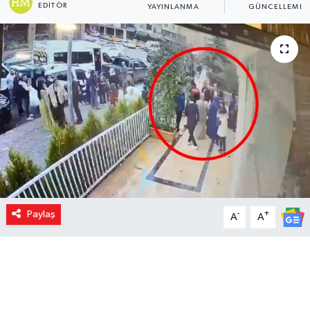
EDITÖR
YAYINLANMA
GÜNCELLEME
Paylaş
-
+
A
A