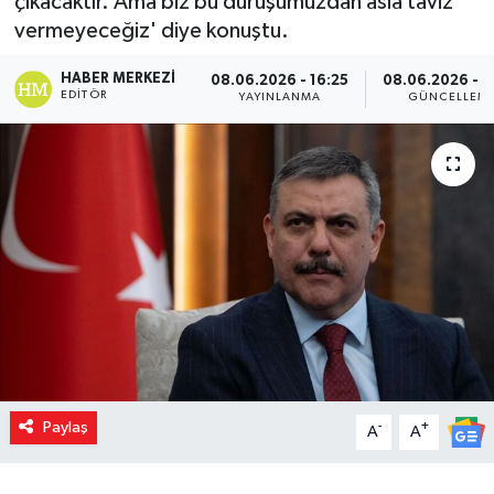
çıkacaktır. Ama biz bu duruşumuzdan asla taviz
vermeyeceğiz' diye konuştu.
HABER MERKEZI
08.06.2026 - 16:25
08.06.2026 - 1
EDITÖR
YAYINLANMA
GÜNCELLEM
Paylaş
-
+
A
A