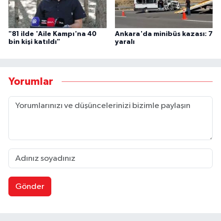
"81 ilde 'Aile Kampı'na 40
Ankara'da minibüs kazası: 7
bin kişi katıldı"
yaralı
Yorumlar
Gönder