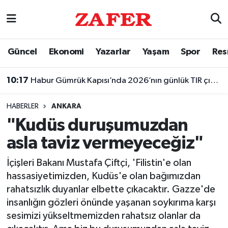
Nöbetçi Eczaneler
Güncel
Ekonomi
Yazarlar
Yaşam
Spor
Res
Hava Durumu
10:17
Habur Gümrük Kapısı’nda 2026’nın günlük TIR çıkış rekoru kırıldı
Ankara Namaz Vakitleri
HABERLER
ANKARA
Trafik Durumu
"Kudüs duruşumuzdan
asla taviz vermeyeceğiz"
Süper Lig Puan Durumu ve Fikstür
İçişleri Bakanı Mustafa Çiftçi, 'Filistin'e olan
Tüm Manşetler
hassasiyetimizden, Kudüs'e olan bağımızdan
rahatsızlık duyanlar elbette çıkacaktır. Gazze'de
Son Dakika Haberleri
insanlığın gözleri önünde yaşanan soykırıma karşı
sesimizi yükseltmemizden rahatsız olanlar da
Haber Arşivi