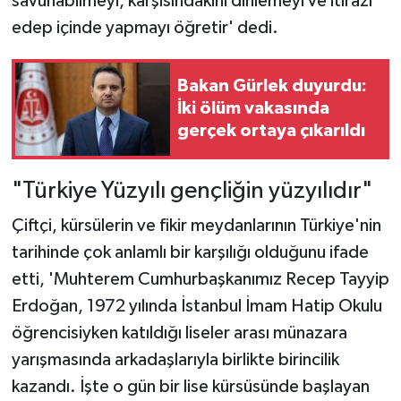
savunabilmeyi, karşısındakini dinlemeyi ve itirazı
edep içinde yapmayı öğretir' dedi.
Bakan Gürlek duyurdu:
İki ölüm vakasında
gerçek ortaya çıkarıldı
"Türkiye Yüzyılı gençliğin yüzyılıdır"
Çiftçi, kürsülerin ve fikir meydanlarının Türkiye'nin
tarihinde çok anlamlı bir karşılığı olduğunu ifade
etti, 'Muhterem Cumhurbaşkanımız Recep Tayyip
Erdoğan, 1972 yılında İstanbul İmam Hatip Okulu
öğrencisiyken katıldığı liseler arası münazara
yarışmasında arkadaşlarıyla birlikte birincilik
kazandı. İşte o gün bir lise kürsüsünde başlayan