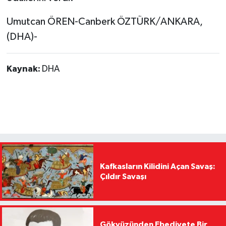
Umutcan ÖREN-Canberk ÖZTÜRK/ANKARA,
(DHA)-
Kaynak:
DHA
Kafkasların Kilidini Açan Savaş:
Çıldır Savaşı
Gökyüzünden Ebediyete Bir