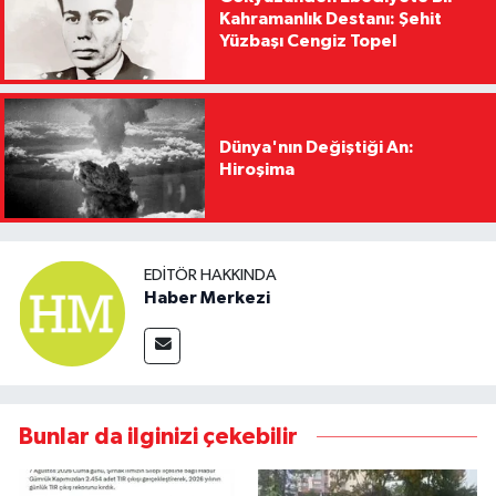
Kahramanlık Destanı: Şehit
Yüzbaşı Cengiz Topel
Dünya'nın Değiştiği An:
Hiroşima
EDITÖR HAKKINDA
Haber Merkezi
Bunlar da ilginizi çekebilir