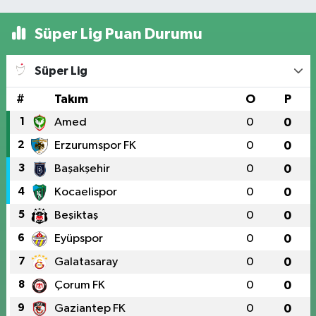
Süper Lig Puan Durumu
Süper Lig
#
Takım
O
P
1
Amed
0
0
2
Erzurumspor FK
0
0
3
Başakşehir
0
0
4
Kocaelispor
0
0
5
Beşiktaş
0
0
6
Eyüpspor
0
0
7
Galatasaray
0
0
8
Çorum FK
0
0
9
Gaziantep FK
0
0