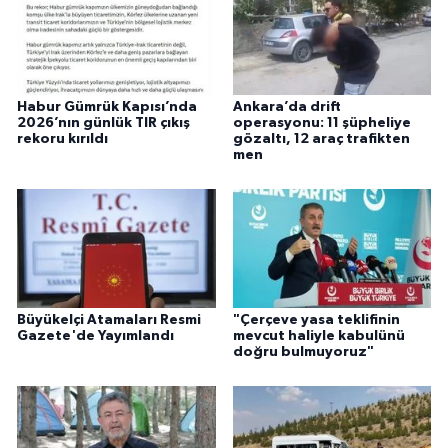
Habur Gümrük Kapısı’nda
Ankara’da drift
2026’nın günlük TIR çıkış
operasyonu: 11 şüpheliye
rekoru kırıldı
gözaltı, 12 araç trafikten
men
Büyükelçi Atamaları Resmi
"Çerçeve yasa teklifinin
Gazete'de Yayımlandı
mevcut haliyle kabulünü
doğru bulmuyoruz"