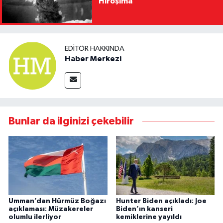
Hiroşima
EDITÖR HAKKINDA
Haber Merkezi
Bunlar da ilginizi çekebilir
Umman’dan Hürmüz Boğazı
Hunter Biden açıkladı: Joe
açıklaması: Müzakereler
Biden’ın kanseri
olumlu ilerliyor
kemiklerine yayıldı