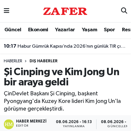
Nöbetçi Eczaneler
Güncel
Ekonomi
Yazarlar
Yaşam
Spor
Res
Hava Durumu
10:17
Habur Gümrük Kapısı’nda 2026’nın günlük TIR çıkış rekoru kırıldı
Ankara Namaz Vakitleri
HABERLER
DIŞ HABERLER
Trafik Durumu
Şi Cinping ve Kim Jong Un
bir araya geldi
Süper Lig Puan Durumu ve Fikstür
ÇinDevlet Başkanı Şi Cinping, başkent
Tüm Manşetler
Pyongyang'da Kuzey Kore lideri Kim Jong Un'la
görüşme gerçekleştirdi.
Son Dakika Haberleri
HABER MERKEZI
08.06.2026 - 16:13
08.06.2026 - 1
Haber Arşivi
EDITÖR
YAYINLANMA
GÜNCELLEM