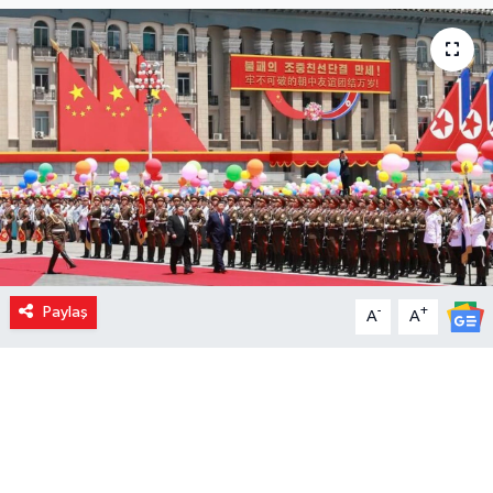
Paylaş
-
+
A
A