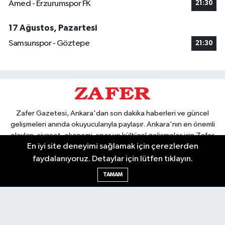
Amed - Erzurumspor FK
21:30
17 Ağustos, Pazartesi
Samsunspor - Göztepe
21:30
Zafer Gazetesi, Ankara'dan son dakika haberleri ve güncel
gelişmeleri anında okuyucularıyla paylaşır. Ankara'nın en önemli
olayları, siyaset, ekonomi, spor ve kültürel gelişmeler için Zafer
En iyi site deneyimi sağlamak için çerezlerden
Gazetesi'ni takip edin. Başkentin güvendiği haber kaynağı.
faydalanıyoruz. Detaylar için lütfen tıklayın.
TAMAM
Nöbetçi Eczaneler
Hava Durumu
Ankara Namaz Vakitleri