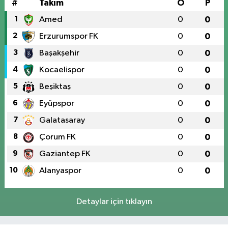
#
Takım
O
P
1
Amed
0
0
2
Erzurumspor FK
0
0
3
Başakşehir
0
0
4
Kocaelispor
0
0
5
Beşiktaş
0
0
6
Eyüpspor
0
0
7
Galatasaray
0
0
8
Çorum FK
0
0
9
Gaziantep FK
0
0
10
Alanyaspor
0
0
Detaylar için tıklayın