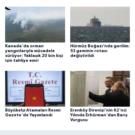
Kanada'da orman
Hürmüz Boğazı’nda gerilim:
yangınlarıyla mücadele
53 geminin rotası
sürüyor: Yaklaşık 20 bin kişi
değiştirildi
için tahliye emri
Büyükelçi Atamaları Resmi
Erenköy Direnişi'nin 62'nci
Gazete'de Yayımlandı
Yılında Erhürman'dan Barış
Vurgusu