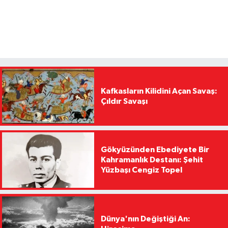
Kafkasların Kilidini Açan Savaş:
Çıldır Savaşı
Gökyüzünden Ebediyete Bir
Kahramanlık Destanı: Şehit
Yüzbaşı Cengiz Topel
Dünya'nın Değiştiği An: