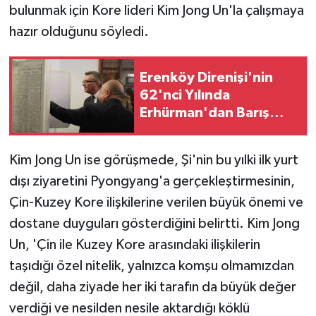
bulunmak için Kore lideri Kim Jong Un'la çalışmaya
hazır olduğunu söyledi.
Erenköy Direnişi'nin
62'nci Yılında
Erhürman'dan Barış
Vurgusu
Kim Jong Un ise görüşmede, Şi'nin bu yılki ilk yurt
dışı ziyaretini Pyongyang'a gerçekleştirmesinin,
Çin-Kuzey Kore ilişkilerine verilen büyük önemi ve
dostane duyguları gösterdiğini belirtti. Kim Jong
Un, 'Çin ile Kuzey Kore arasındaki ilişkilerin
taşıdığı özel nitelik, yalnızca komşu olmamızdan
değil, daha ziyade her iki tarafın da büyük değer
verdiği ve nesilden nesile aktardığı köklü