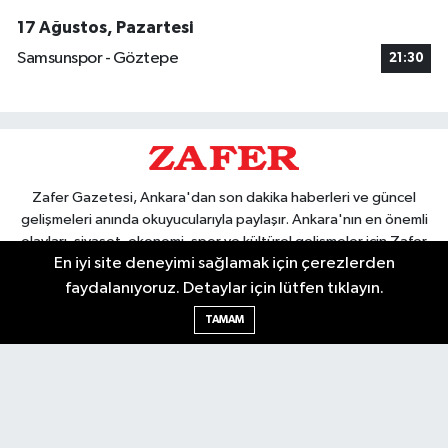
17 Ağustos, Pazartesi
Samsunspor - Göztepe
21:30
Zafer Gazetesi, Ankara'dan son dakika haberleri ve güncel
gelişmeleri anında okuyucularıyla paylaşır. Ankara'nın en önemli
olayları, siyaset, ekonomi, spor ve kültürel gelişmeler için Zafer
En iyi site deneyimi sağlamak için çerezlerden
Gazetesi'ni takip edin. Başkentin güvendiği haber kaynağı.
faydalanıyoruz. Detaylar için lütfen tıklayın.
TAMAM
Nöbetçi Eczaneler
Hava Durumu
Ankara Namaz Vakitleri
Trafik Durumu