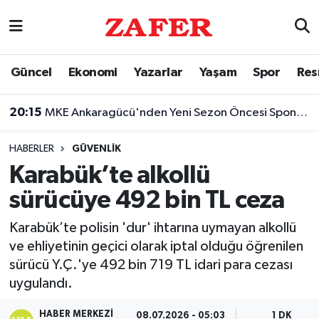
Nöbetçi Eczaneler
Güncel
Ekonomi
Yazarlar
Yaşam
Spor
Res
Hava Durumu
20:15
MKE Ankaragücü'nden Yeni Sezon Öncesi Sponsorluk Duyurusu!
Ankara Namaz Vakitleri
HABERLER
GÜVENLIK
Trafik Durumu
Karabük’te alkollü
sürücüye 492 bin TL ceza
Süper Lig Puan Durumu ve Fikstür
Karabük’te polisin 'dur' ihtarına uymayan alkollü
Tüm Manşetler
ve ehliyetinin geçici olarak iptal olduğu öğrenilen
sürücü Y.Ç.'ye 492 bin 719 TL idari para cezası
Son Dakika Haberleri
uygulandı.
Haber Arşivi
HABER MERKEZI
08.07.2026 - 05:03
1 DK