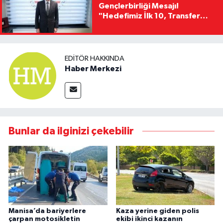
Gençlerbirliği Mesajı!
"Hedefimiz İlk 10, Transfer
Yasağını Kısa Sürede
Kaldıracağız"
EDITÖR HAKKINDA
Haber Merkezi
Bunlar da ilginizi çekebilir
Manisa’da bariyerlere
Kaza yerine giden polis
çarpan motosikletin
ekibi ikinci kazanın