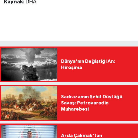
Kaynak:
DHA
Dünya'nın Değiştiği An:
Hiroşima
Sadrazamın Şehit Düştüğü
Savaş: Petrovaradin
Muharebesi
Arda Çakmak'tan