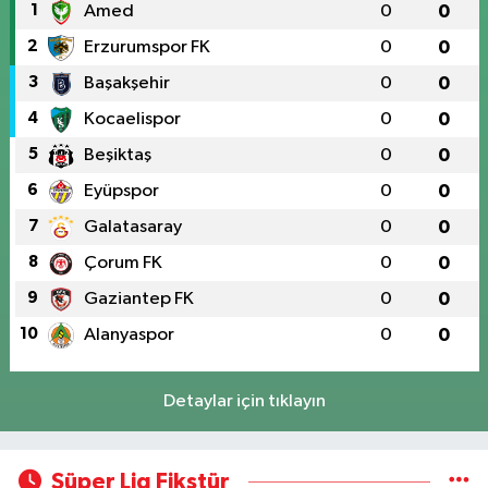
1
Amed
0
0
2
Erzurumspor FK
0
0
3
Başakşehir
0
0
4
Kocaelispor
0
0
5
Beşiktaş
0
0
6
Eyüpspor
0
0
7
Galatasaray
0
0
8
Çorum FK
0
0
9
Gaziantep FK
0
0
10
Alanyaspor
0
0
Detaylar için tıklayın
Süper Lig Fikstür