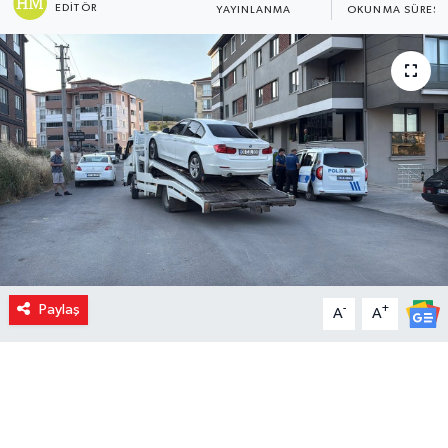
EDITÖR
YAYINLANMA
OKUNMA SÜRESI
Paylaş
-
+
A
A