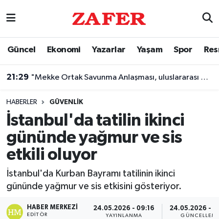
Nöbetçi Eczaneler
Güncel
Ekonomi
Yazarlar
Yaşam
Spor
Res
Hava Durumu
21:29
"Mekke Ortak Savunma Anlaşması, uluslararası müttefiklik taahhütleriyle çelişmemektedir"
Ankara Namaz Vakitleri
HABERLER
GÜVENLIK
Trafik Durumu
İstanbul'da tatilin ikinci
gününde yağmur ve sis
Süper Lig Puan Durumu ve Fikstür
etkili oluyor
Tüm Manşetler
İstanbul'da Kurban Bayramı tatilinin ikinci
gününde yağmur ve sis etkisini gösteriyor.
Son Dakika Haberleri
HABER MERKEZI
24.05.2026 - 09:16
24.05.2026 - 0
Haber Arşivi
EDITÖR
YAYINLANMA
GÜNCELLEM