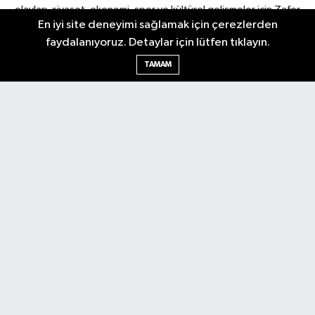
olayları, siyaset, ekonomi, spor ve kültürel gelişmeler için Zafer
En iyi site deneyimi sağlamak için çerezlerden
Gazetesi'ni takip edin. Başkentin güvendiği haber kaynağı.
faydalanıyoruz. Detaylar için lütfen tıklayın.
TAMAM
Nöbetçi Eczaneler
Hava Durumu
Ankara Namaz Vakitleri
Trafik Durumu
Puan Durumu ve Fikstür
Tüm Manşetler
Son Dakika Haberleri
Haber Arşivi
Güncel
Ekonomi
Künye
Yazarlar
Yaşam
Spor
Asayiş
Bilim & Teknoloji
Genel
Gündem
Kültür & Sanat
Magazin