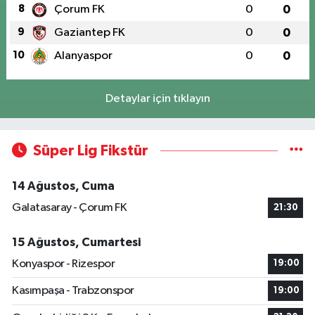
8
Çorum FK
0
0
9
Gaziantep FK
0
0
10
Alanyaspor
0
0
Detaylar için tıklayın
Süper Lig Fikstür
14 Ağustos, Cuma
Galatasaray - Çorum FK
21:30
15 Ağustos, Cumartesi
Konyaspor - Rizespor
19:00
Kasımpaşa - Trabzonspor
19:00