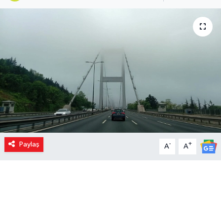
Paylaş
-
+
A
A