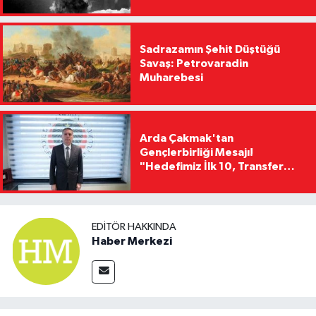
Sadrazamın Şehit Düştüğü
Savaş: Petrovaradin
Muharebesi
Arda Çakmak'tan
Gençlerbirliği Mesajı!
"Hedefimiz İlk 10, Transfer
Yasağını Kısa Sürede
Kaldıracağız"
EDITÖR HAKKINDA
Haber Merkezi