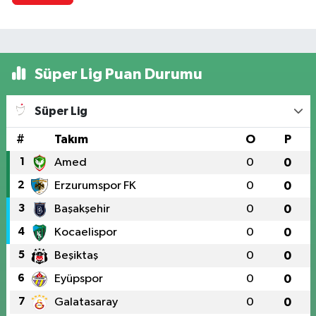
Süper Lig Puan Durumu
Süper Lig
#
Takım
O
P
1
Amed
0
0
2
Erzurumspor FK
0
0
3
Başakşehir
0
0
4
Kocaelispor
0
0
5
Beşiktaş
0
0
6
Eyüpspor
0
0
7
Galatasaray
0
0