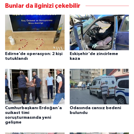
Bunlar da ilginizi çekebilir
Edirne’de operasyon: 2 kişi
Eskişehir'de zincirleme
tutuklandı
kaza
Cumhurbaşkanı Erdoğan'a
Odasında cansız bedeni
suikast timi
bulundu
soruşturmasında yeni
gelişme