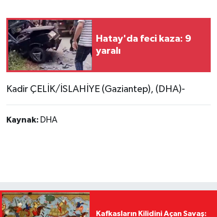
Hatay'da feci kaza: 9
yaralı
Kadir ÇELİK/İSLAHİYE (Gaziantep), (DHA)-
Kaynak:
DHA
Kafkasların Kilidini Açan Savaş: