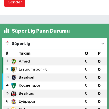
Gönder
Süper Lig Puan Durumu
Süper Lig
#
Takım
O
P
1
Amed
0
0
2
Erzurumspor FK
0
0
3
Başakşehir
0
0
4
Kocaelispor
0
0
5
Beşiktaş
0
0
6
Eyüpspor
0
0