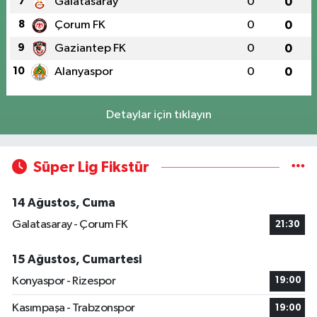
7
Galatasaray
0
0
8
Çorum FK
0
0
9
Gaziantep FK
0
0
10
Alanyaspor
0
0
Detaylar için tıklayın
Süper Lig Fikstür
14 Ağustos, Cuma
Galatasaray - Çorum FK
21:30
15 Ağustos, Cumartesi
Konyaspor - Rizespor
19:00
Kasımpaşa - Trabzonspor
19:00