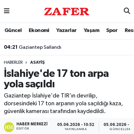
Nöbetçi Eczaneler
Güncel
Ekonomi
Yazarlar
Yaşam
Spor
Res
Hava Durumu
04:21
Gaziantep Sallandı
Ankara Namaz Vakitleri
HABERLER
ASAYIŞ
Trafik Durumu
İslahiye'de 17 ton arpa
yola saçıldı
Süper Lig Puan Durumu ve Fikstür
Gaziantep İslahiye'de TIR'ın devrilip,
Tüm Manşetler
dorsesindeki 17 ton arpanın yola saçıldığı kaza,
güvenlik kamerası tarafından kaydedildi.
Son Dakika Haberleri
HABER MERKEZI
05.06.2026 - 10:52
05.06.2026 - 11
Haber Arşivi
EDITÖR
YAYINLANMA
GÜNCELLEME