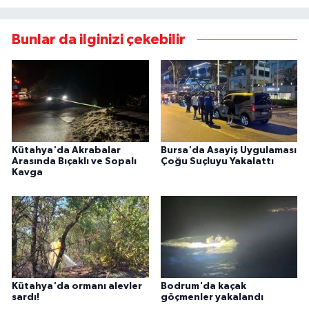
Bunlar da ilginizi çekebilir
Kütahya'da Akrabalar
Bursa'da Asayiş Uygulaması
Arasında Bıçaklı ve Sopalı
Çoğu Suçluyu Yakalattı
Kavga
Kütahya'da ormanı alevler
Bodrum'da kaçak
sardı!
göçmenler yakalandı