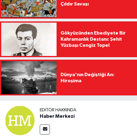
Çıldır Savaşı
Gökyüzünden Ebediyete Bir
Kahramanlık Destanı: Şehit
Yüzbaşı Cengiz Topel
Dünya'nın Değiştiği An:
Hiroşima
EDITÖR HAKKINDA
Haber Merkezi