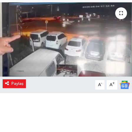
Paylaş
-
+
A
A