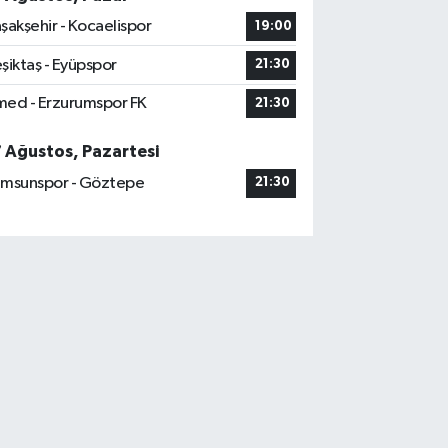
şakşehir - Kocaelispor
19:00
şiktaş - Eyüpspor
21:30
ed - Erzurumspor FK
21:30
7 Ağustos, Pazartesi
msunspor - Göztepe
21:30