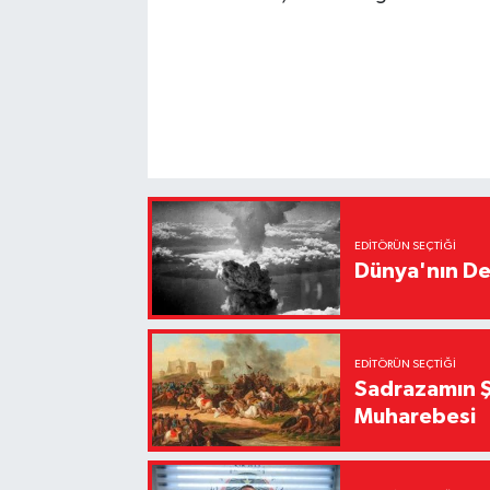
EDITÖRÜN SEÇTIĞI
Dünya'nın De
EDITÖRÜN SEÇTIĞI
Sadrazamın Ş
Muharebesi