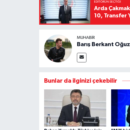
EDITÖRÜN SEÇTIĞI
Arda Çakmak't
10, Transfer 
MUHABIR
Barış Berkant Oğuz
Bunlar da ilginizi çekebilir