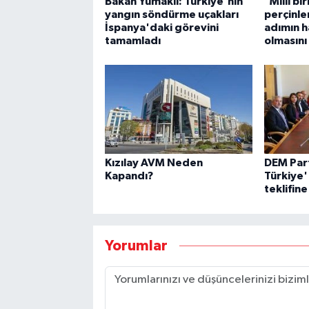
Bakan Yumaklı: Türkiye'nin
"Milli bir
yangın söndürme uçakları
perçinl
İspanya'daki görevini
adımın h
tamamladı
olmasını
Kızılay AVM Neden
DEM Par
Kapandı?
Türkiye'
teklifin
Yorumlar