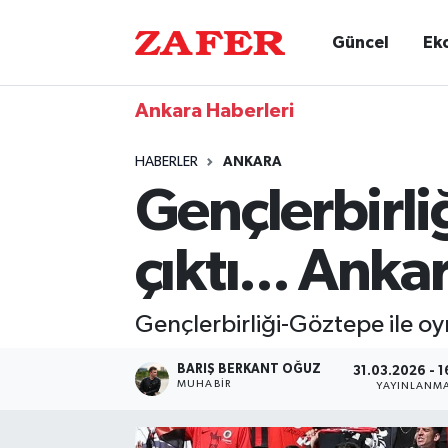
Güncel
Ek
Ankara Haberleri
HABERLER
ANKARA
Gençlerbirli
çıktı... Anka
Gençlerbirliği-Göztepe ile oyn
BARIŞ BERKANT OĞUZ
31.03.2026 - 1
MUHABIR
YAYINLANM