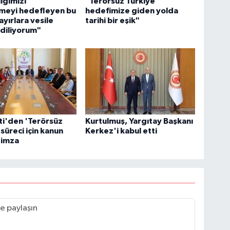
liğimizi
"Terörsüz Türkiye
emeyi hedefleyen bu
hedefimize giden yolda
ayırlara vesile
tarihi bir eşik"
 diliyorum"
ti'den 'Terörsüz
Kurtulmuş, Yargıtay Başkanı
 süreci için kanun
Kerkez'i kabul etti
e imza