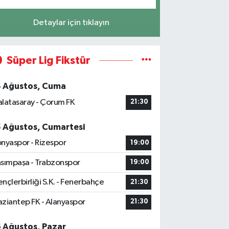
Detaylar için tıklayın
Süper Lig Fikstür
4 Ağustos, Cuma
latasaray - Çorum FK
21:30
5 Ağustos, Cumartesi
nyaspor - Rizespor
19:00
sımpaşa - Trabzonspor
19:00
nçlerbirliği S.K. - Fenerbahçe
21:30
ziantep FK - Alanyaspor
21:30
6 Ağustos, Pazar