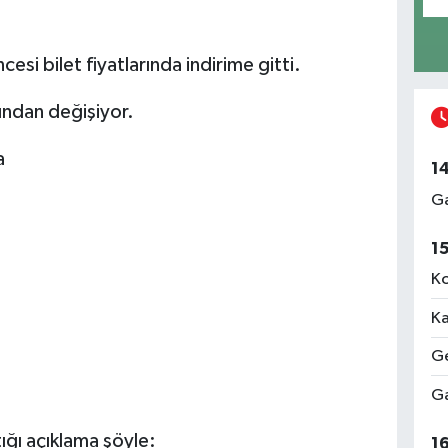
esi bilet fiyatlarında indirime gitti.
asından değişiyor.
a
1
Ga
1
Ko
Ka
Ge
Ga
tığı açıklama şöyle:
1