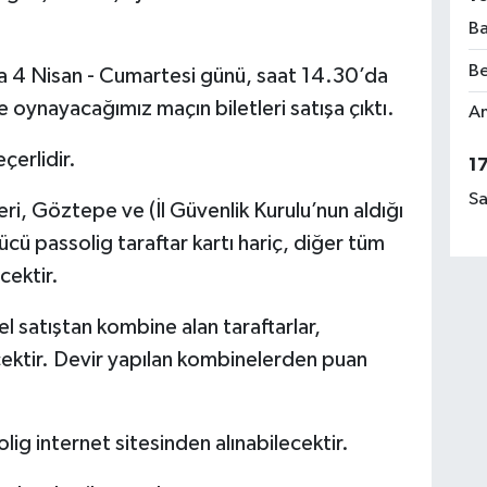
Ba
Be
da 4 Nisan - Cumartesi günü, saat 14.30’da
ynayacağımız maçın biletleri satışa çıktı.
Am
erlidir.
1
Sa
eri, Göztepe ve (İl Güvenlik Kurulu’nun aldığı
ü passolig taraftar kartı hariç, diğer tüm
ecektir.
 satıştan kombine alan taraftarlar,
cektir. Devir yapılan kombinelerden puan
olig internet sitesinden alınabilecektir.