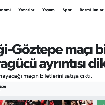
onomi
Yazarlar
Yaşam
Spor
Resmi İlanlar
ği-Göztepe maçı bil
ragücü ayrıntısı di
ayacağı maçın biletlerini satışa çıktı.
6:20
A