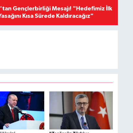
an Gençlerbirliği Mesajı! "Hedefimiz İlk
Yasağını Kısa Sürede Kaldıracağız"