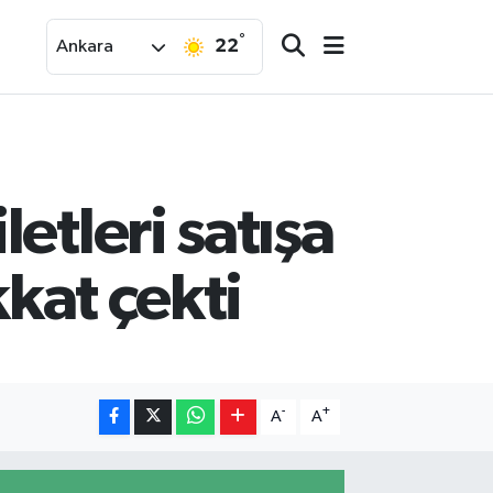
°
22
Ankara
etleri satışa
kkat çekti
-
+
A
A