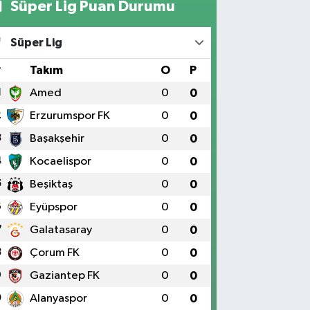
Süper Lig Puan Durumu
Süper Lig
#
Takım
O
P
1
Amed
0
0
2
Erzurumspor FK
0
0
3
Başakşehir
0
0
4
Kocaelispor
0
0
5
Beşiktaş
0
0
6
Eyüpspor
0
0
7
Galatasaray
0
0
8
Çorum FK
0
0
9
Gaziantep FK
0
0
0
Alanyaspor
0
0