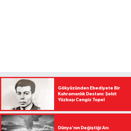
Gökyüzünden Ebediyete Bir
Kahramanlık Destanı: Şehit
Yüzbaşı Cengiz Topel
Dünya'nın Değiştiği An: