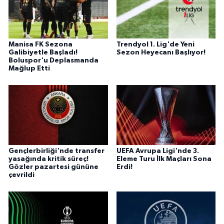
Manisa FK Sezona
Trendyol 1. Lig'de Yeni
Galibiyetle Başladı!
Sezon Heyecanı Başlıyor!
Boluspor'u Deplasmanda
Mağlup Etti
Gençlerbirliği'nde transfer
UEFA Avrupa Ligi'nde 3.
yasağında kritik süreç!
Eleme Turu İlk Maçları Sona
Gözler pazartesi gününe
Erdi!
çevrildi