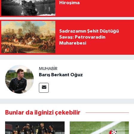
Hiroşima
Sadrazamın Şehit Düştüğü
Savaş: Petrovaradin
Muharebesi
MUHABIR
Barış Berkant Oğuz
Bunlar da ilginizi çekebilir