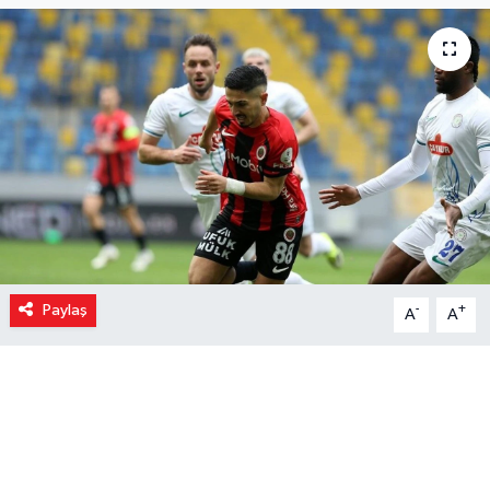
Paylaş
-
+
A
A