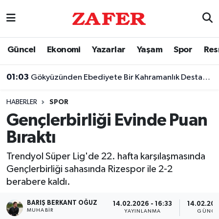
Nöbetçi Eczaneler
Güncel
Ekonomi
Yazarlar
Yaşam
Spor
Res
Hava Durumu
01:03
Gökyüzünden Ebediyete Bir Kahramanlık Destanı: Şehit Yüzbaşı Cengiz Topel
Ankara Namaz Vakitleri
HABERLER
SPOR
Trafik Durumu
Gençlerbirliği Evinde Puan
Bıraktı
Süper Lig Puan Durumu ve Fikstür
Trendyol Süper Lig'de 22. hafta karşılaşmasında
Tüm Manşetler
Gençlerbirliği sahasında Rizespor ile 2-2
berabere kaldı.
Son Dakika Haberleri
BARIŞ BERKANT OĞUZ
14.02.2026 - 16:33
14.02.202
Haber Arşivi
MUHABIR
YAYINLANMA
GÜNCE