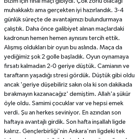
bizim için final maçı gibiydi. Çok zorlu olacağı
muhakkaktı ama gerçekten iyi hazırlandık. 3-4
günlük süreçte de avantajımızı bulundurmaya
çalıştık. Daha önce galibiyet alınan maçlardaki
kadronun hemen hemen aynısını tercih ettik.
Alışmış oldukları bir oyun bu aslında. Maça da
yediğimiz şok 2 golle başladık. Oyun oynamaya
fırsatı kalmadan 2-0 geriye düştük. Camianın ve
taraftarın yaşadığı stresi gördük. Düştük gibi oldu
ancak 'geriye düşebiliriz sakın ola ki son dakikada
bırakmayın kazanacağız' demiştim. Allah'a şükür
öyle oldu. Samimi çocuklar var ve hepsi emek
verdi. Şu an herkes seviniyor. En azından son
haftaya avantajlı girdik. Son hafta inşallah ligde
kalırız. Gençlerbirliği'nin Ankara'nın ligdeki tek