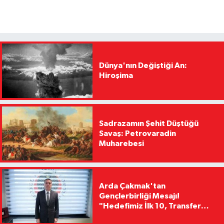
Dünya'nın Değiştiği An:
Hiroşima
Sadrazamın Şehit Düştüğü
Savaş: Petrovaradin
Muharebesi
Arda Çakmak'tan
Gençlerbirliği Mesajı!
"Hedefimiz İlk 10, Transfer
Yasağını Kısa Sürede