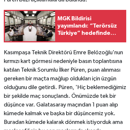
MGK Bildirisi
yayımlandı: “Terörsüz
Türkiye” hedefinde
yeni aşama vurgusu
Kasımpaşa Teknik Direktörü Emre Belözoğlu'nun
kırmızı kart görmesi nedeniyle basın toplantısına
katılan Teknik Sorumlu İlker Püren, puan alınması
gereken bir maçta mağlup oldukları için üzgün
olduğunu dile getirdi. Püren, 'Hiç beklemediğimiz
bir şekilde maç sonuçlandı. Önümüzde tek bir
düşünce var. Galatasaray maçından 1 puan alıp
kümede kalmak ve başka bir düşüncemiz yok.
Buradan kümede kalarak dönmek istiyorduk ama