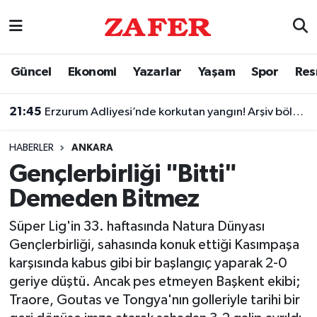
Nöbetçi Eczaneler
Güncel
Ekonomi
Yazarlar
Yaşam
Spor
Res
Hava Durumu
21:45
Erzurum Adliyesi’nde korkutan yangın! Arşiv bölümünü duman kapladı
Ankara Namaz Vakitleri
HABERLER
ANKARA
Trafik Durumu
Gençlerbirliği "Bitti"
Demeden Bitmez
Süper Lig Puan Durumu ve Fikstür
Süper Lig'in 33. haftasında Natura Dünyası
Tüm Manşetler
Gençlerbirliği, sahasında konuk ettiği Kasımpaşa
karşısında kabus gibi bir başlangıç yaparak 2-0
Son Dakika Haberleri
geriye düştü. Ancak pes etmeyen Başkent ekibi;
Traore, Goutas ve Tongya'nın golleriyle tarihi bir
Haber Arşivi