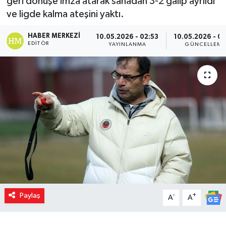
geri dönüşe imza atarak sahadan 3-2 galip ayrıldı
ve ligde kalma ateşini yaktı.
HABER MERKEZI
10.05.2026 - 02:53
10.05.2026 - 02
EDITÖR
YAYINLANMA
GÜNCELLEME
Paylaş
-
+
A
A