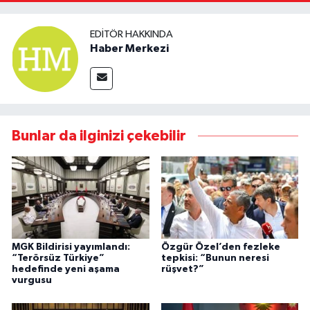
Kaldıracağız"
EDITÖR HAKKINDA
Haber Merkezi
Bunlar da ilginizi çekebilir
MGK Bildirisi yayımlandı:
Özgür Özel’den fezleke
“Terörsüz Türkiye”
tepkisi: “Bunun neresi
hedefinde yeni aşama
rüşvet?”
vurgusu