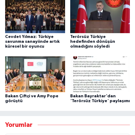
Cevdet Yılmaz: Türkiye
Terörsüz Türkiye
savunma sanayiinde artık
hedefinden dönüşün
küresel bir oyuncu
olmadığını söyledi
Bakan Çiftçi ve Amy Pope
Bakan Bayraktar'dan
görüştü
'Terörsüz Türkiye' paylaşımı
Yorumlar