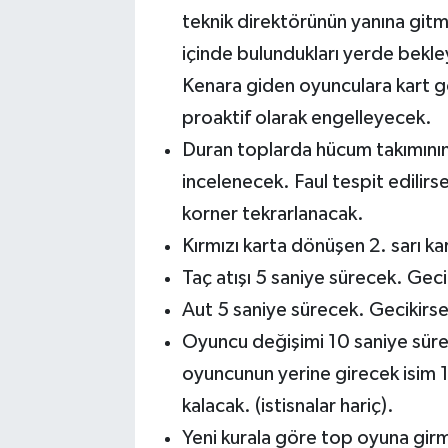
teknik direktörünün yanına gitm
içinde bulundukları yerde bekl
Kenara giden oyunculara kart 
proaktif olarak engelleyecek.
Duran toplarda hücum takımının
incelenecek. Faul tespit edilirs
korner tekrarlanacak.
Kırmızı karta dönüşen 2. sarı k
Taç atışı 5 saniye sürecek. Geci
Aut 5 saniye sürecek. Gecikirse
Oyuncu değişimi 10 saniye süre
oyuncunun yerine girecek isim 1
kalacak. (istisnalar hariç).
Yeni kurala göre top oyuna gi