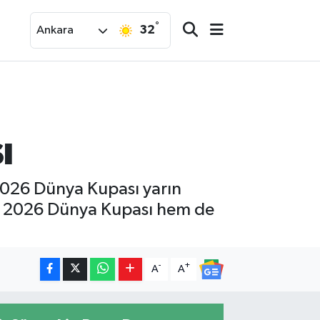
°
32
Ankara
ı
2026 Dünya Kupası yarın
hem 2026 Dünya Kupası hem de
-
+
A
A