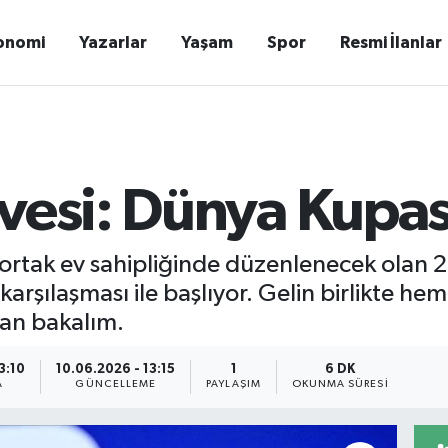
onomi
Yazarlar
Yaşam
Spor
Resmi İlanlar
vesi: Dünya Kupas
ortak ev sahipliğinde düzenlenecek olan 
arşılaşması ile başlıyor. Gelin birlikte 
dan bakalım.
3:10
10.06.2026 - 13:15
1
6 DK
A
GÜNCELLEME
PAYLAŞIM
OKUNMA SÜRESI