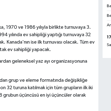
Ba
Be
Am
, 1970 ve 1986 yılıyla birlikte turnuvaya 3.
94 yılında ev sahipliği yaptığı turnuvaya 32
1
ak. Kanada'nın ise ilk turnuvası olacak. Tüm ev
Sa
rtak ev sahipliği yapacak.
ardan geleneksel yaz ayı organizasyonuna
ndan grup ve eleme formatında değişikliğe
on 32 turuna katılmak için tüm grupların ilk iki
a 8 grubun üçüncüsü en iyi üçüncüler olarak