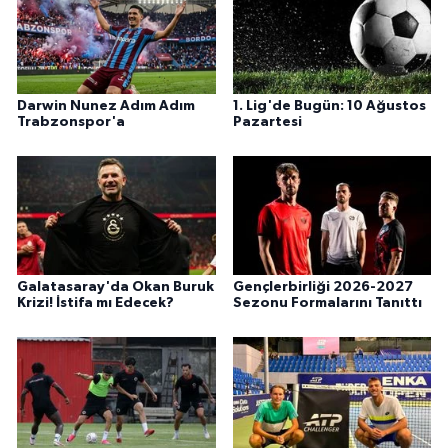
Darwin Nunez Adım Adım
1. Lig'de Bugün: 10 Ağustos
Trabzonspor'a
Pazartesi
Galatasaray'da Okan Buruk
Gençlerbirliği 2026-2027
Krizi! İstifa mı Edecek?
Sezonu Formalarını Tanıttı