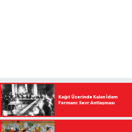
Kağıt Üzerinde Kalan İdam
Fermanı: Sevr Antlaşması