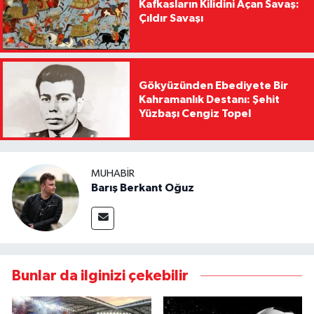
Kafkasların Kilidini Açan Savaş:
Çıldır Savaşı
Gökyüzünden Ebediyete Bir
Kahramanlık Destanı: Şehit
Yüzbaşı Cengiz Topel
MUHABIR
Barış Berkant Oğuz
Bunlar da ilginizi çekebilir