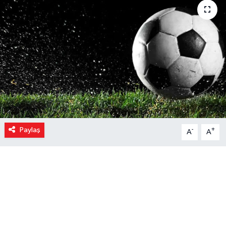
Paylaş
-
+
A
A