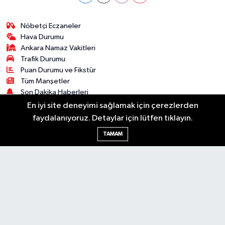
Nöbetçi Eczaneler
Hava Durumu
Ankara Namaz Vakitleri
Trafik Durumu
Puan Durumu ve Fikstür
Tüm Manşetler
Son Dakika Haberleri
Haber Arşivi
En iyi site deneyimi sağlamak için çerezlerden
faydalanıyoruz. Detaylar için lütfen tıklayın.
Güncel
Ekonomi
Künye
Yazarlar
Yaşam
TAMAM
Spor
Asayiş
Bilim & Teknoloji
Genel
Gündem
Kültür & Sanat
Magazin
RSS
Copyright © 2025. Her hakkı saklıdır.