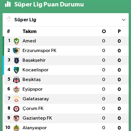
Süper Lig Puan Durumu
Süper Lig
#
Takım
O
P
1
Amed
0
0
2
Erzurumspor FK
0
0
3
Başakşehir
0
0
4
Kocaelispor
0
0
5
Beşiktaş
0
0
6
Eyüpspor
0
0
7
Galatasaray
0
0
8
Çorum FK
0
0
9
Gaziantep FK
0
0
10
Alanyaspor
0
0