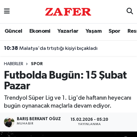
Nöbetçi Eczaneler
Güncel
Ekonomi
Yazarlar
Yaşam
Spor
Res
Hava Durumu
10:38
Malatya'da trtıştığı kişiyi bıçakladı
Ankara Namaz Vakitleri
HABERLER
SPOR
Trafik Durumu
Futbolda Bugün: 15 Şubat
Pazar
Süper Lig Puan Durumu ve Fikstür
Trendyol Süper Lig ve 1. Lig'de haftanın heyecanı
Tüm Manşetler
bugün oynanacak maçlarla devam ediyor.
Son Dakika Haberleri
BARIŞ BERKANT OĞUZ
15.02.2026 - 05:20
MUHABIR
YAYINLANMA
Haber Arşivi