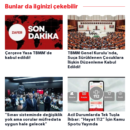
Bunlar da ilginizi çekebilir
Çerçeve Yasa TBMM'de
TBMM Genel Kurulu'nda,
kabul edildi!
Suça Sürüklenen Çocuklara
İlişkin Düzenleme Kabul
Edildi!
"Sınav sisteminde değişiklik
Acil Durumlarda Tek Tuşla
yok ama sorular müfredata
İhbar: “Hayat 112” İçin Kamu
uygun hale gelecek"
Spotu Yayında