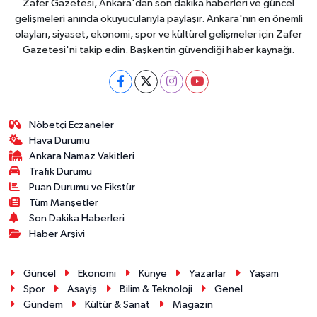
Zafer Gazetesi, Ankara'dan son dakika haberleri ve güncel
gelişmeleri anında okuyucularıyla paylaşır. Ankara'nın en önemli
olayları, siyaset, ekonomi, spor ve kültürel gelişmeler için Zafer
Gazetesi'ni takip edin. Başkentin güvendiği haber kaynağı.
Nöbetçi Eczaneler
Hava Durumu
Ankara Namaz Vakitleri
Trafik Durumu
Puan Durumu ve Fikstür
Tüm Manşetler
Son Dakika Haberleri
Haber Arşivi
Güncel
Ekonomi
Künye
Yazarlar
Yaşam
Spor
Asayiş
Bilim & Teknoloji
Genel
Gündem
Kültür & Sanat
Magazin