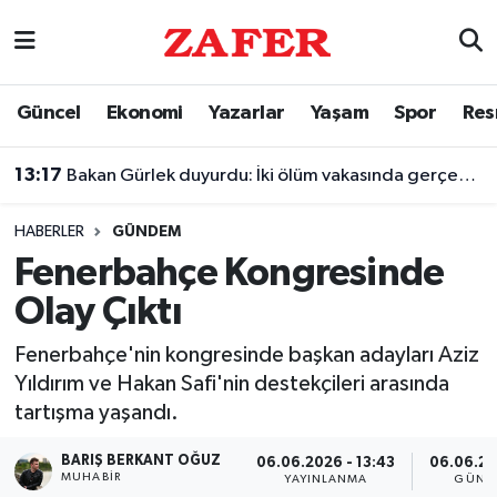
Nöbetçi Eczaneler
Güncel
Ekonomi
Yazarlar
Yaşam
Spor
Res
Hava Durumu
13:17
Bakan Gürlek duyurdu: İki ölüm vakasında gerçek ortaya çıkarıldı
Ankara Namaz Vakitleri
HABERLER
GÜNDEM
Trafik Durumu
Fenerbahçe Kongresinde
Olay Çıktı
Süper Lig Puan Durumu ve Fikstür
Fenerbahçe'nin kongresinde başkan adayları Aziz
Tüm Manşetler
Yıldırım ve Hakan Safi'nin destekçileri arasında
tartışma yaşandı.
Son Dakika Haberleri
BARIŞ BERKANT OĞUZ
06.06.2026 - 13:43
06.06.20
Haber Arşivi
MUHABIR
YAYINLANMA
GÜNC