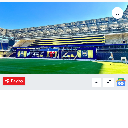
Paylaş
-
+
A
A