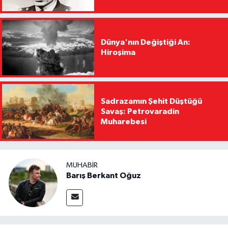
Dünya'nın Değiştiği An:
Hiroşima
Sadrazamın Şehit Düştüğü
Savaş: Petrovaradin
Muharebesi
MUHABIR
Barış Berkant Oğuz