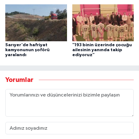
Sarıyer'de hafriyat
"193 binin üzerinde çocuğu
kamyonunun şoförü
ailesinin yanında takip
yaralandı
ediyoruz"
Yorumlar