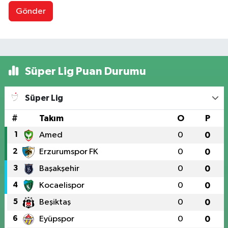
Gönder
Süper Lig Puan Durumu
Süper Lig
#
Takım
O
P
1
Amed
0
0
2
Erzurumspor FK
0
0
3
Başakşehir
0
0
4
Kocaelispor
0
0
5
Beşiktaş
0
0
6
Eyüpspor
0
0