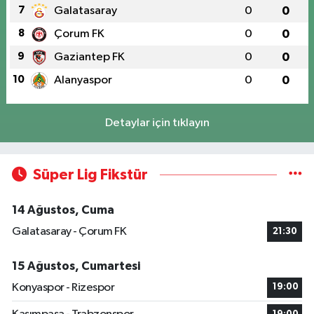
7
Galatasaray
0
0
8
Çorum FK
0
0
9
Gaziantep FK
0
0
10
Alanyaspor
0
0
Detaylar için tıklayın
Süper Lig Fikstür
14 Ağustos, Cuma
Galatasaray - Çorum FK
21:30
15 Ağustos, Cumartesi
Konyaspor - Rizespor
19:00