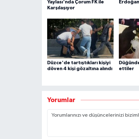
Yaylası'nda Çorum FK ile
Erdoğan
Karşılaşıyor
Düzce'de tartıştıkları kişiyi
Düğünde
döven 4 kişi gözaltına alındı
ettiler
Yorumlar