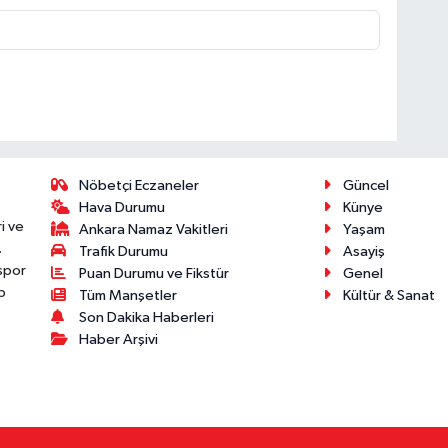
Nöbetçi Eczaneler
Güncel
Hava Durumu
Künye
i ve
Ankara Namaz Vakitleri
Yaşam
.
Trafik Durumu
Asayiş
 spor
Puan Durumu ve Fikstür
Genel
p
Tüm Manşetler
Kültür & Sanat
Son Dakika Haberleri
Haber Arşivi