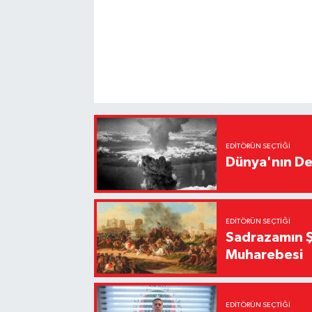
EDITÖRÜN SEÇTIĞI
Dünya'nın De
EDITÖRÜN SEÇTIĞI
Sadrazamın Ş
Muharebesi
EDITÖRÜN SEÇTIĞI