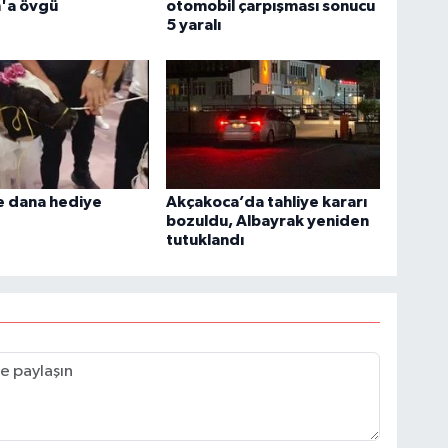
'a övgü
otomobil çarpışması sonucu
5 yaralı
 dana hediye
Akçakoca’da tahliye kararı
bozuldu, Albayrak yeniden
tutuklandı