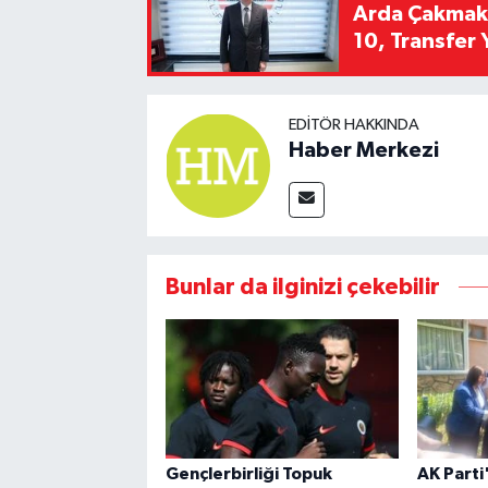
Arda Çakmak't
10, Transfer 
EDITÖR HAKKINDA
Haber Merkezi
Bunlar da ilginizi çekebilir
Gençlerbirliği Topuk
AK Parti