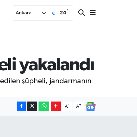
°
24
Ankara
eli yakalandı
t edilen şüpheli, jandarmanın
-
+
A
A