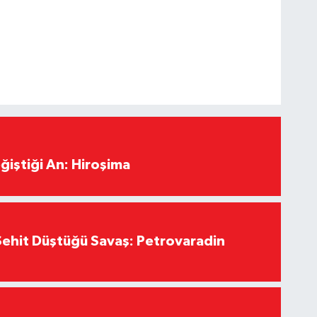
ğiştiği An: Hiroşima
ehit Düştüğü Savaş: Petrovaradin