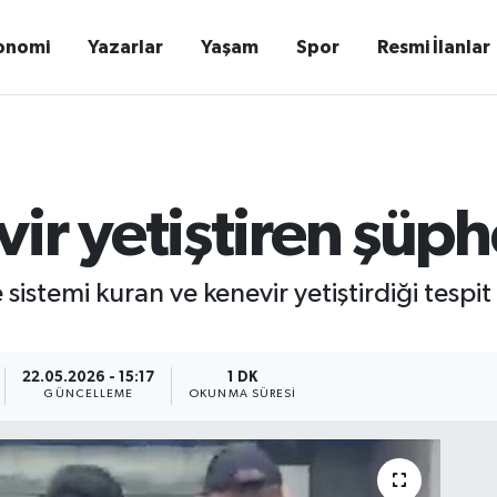
onomi
Yazarlar
Yaşam
Spor
Resmi İlanlar
ir yetiştiren şüph
sistemi kuran ve kenevir yetiştirdiği tespi
22.05.2026 - 15:17
1 DK
GÜNCELLEME
OKUNMA SÜRESI