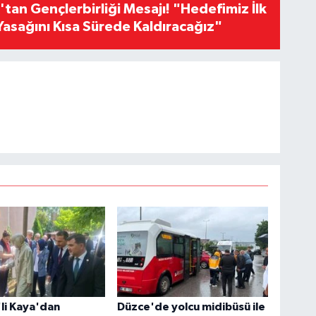
an Gençlerbirliği Mesajı! "Hedefimiz İlk
Yasağını Kısa Sürede Kaldıracağız"
'li Kaya'dan
Düzce'de yolcu midibüsü ile