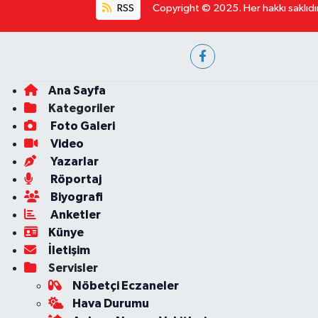
RSS
Copyright © 2025. Her hakkı saklıdır
Ana Sayfa
Kategoriler
Foto Galeri
Video
Yazarlar
Röportaj
Biyografi
Anketler
Künye
İletişim
Servisler
Nöbetçi Eczaneler
Hava Durumu