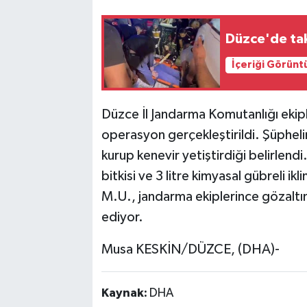
İçeriği Görünt
Düzce İl Jandarma Komutanlığı ekip
operasyon gerçekleştirildi. Şüpheli
kurup kenevir yetiştirdiği belirlen
bitkisi ve 3 litre kimyasal gübreli i
M.U., jandarma ekiplerince gözaltın
ediyor.
Musa KESKİN/DÜZCE, (DHA)-
Kaynak:
DHA