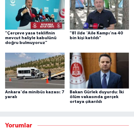
"Çerçeve yasa teklifinin
"81 ilde 'Aile Kampı'na 40
mevcut haliyle kabulünü
bin kişi katıldı"
doğru bulmuyoruz"
Ankara'da minibüs kazası: 7
Bakan Gürlek duyurdu: İki
yaralı
ölüm vakasında gerçek
ortaya çıkarıldı
Yorumlar