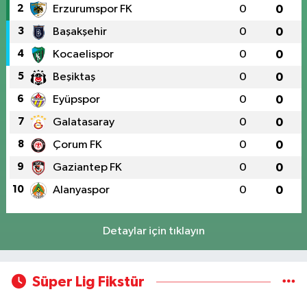
2
Erzurumspor FK
0
0
3
Başakşehir
0
0
4
Kocaelispor
0
0
5
Beşiktaş
0
0
6
Eyüpspor
0
0
7
Galatasaray
0
0
8
Çorum FK
0
0
9
Gaziantep FK
0
0
10
Alanyaspor
0
0
Detaylar için tıklayın
Süper Lig Fikstür