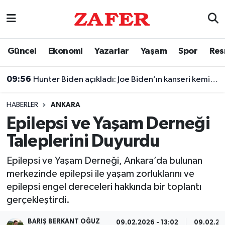
Nöbetçi Eczaneler
Güncel
Ekonomi
Yazarlar
Yaşam
Spor
Res
Hava Durumu
09:56
Hunter Biden açıkladı: Joe Biden’ın kanseri kemiklerine yayıldı
Ankara Namaz Vakitleri
HABERLER
ANKARA
Trafik Durumu
Epilepsi ve Yaşam Derneği
Taleplerini Duyurdu
Süper Lig Puan Durumu ve Fikstür
Epilepsi ve Yaşam Derneği, Ankara’da bulunan
Tüm Manşetler
merkezinde epilepsi ile yaşam zorluklarını ve
epilepsi engel dereceleri hakkında bir toplantı
Son Dakika Haberleri
gerçekleştirdi.
Haber Arşivi
BARIŞ BERKANT OĞUZ
09.02.2026 - 13:02
09.02.20