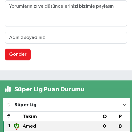
Gönder
Süper Lig Puan Durumu
Süper Lig
#
Takım
O
P
1
Amed
0
0