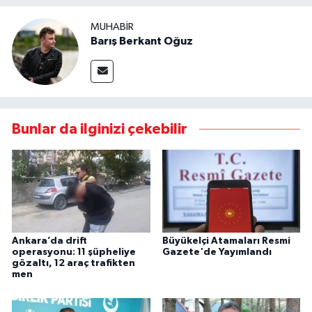
MUHABIR
Barış Berkant Oğuz
Bunlar da ilginizi çekebilir
Ankara’da drift
Büyükelçi Atamaları Resmi
operasyonu: 11 şüpheliye
Gazete'de Yayımlandı
gözaltı, 12 araç trafikten
men