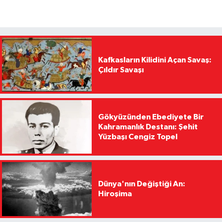
Kafkasların Kilidini Açan Savaş:
Çıldır Savaşı
Gökyüzünden Ebediyete Bir
Kahramanlık Destanı: Şehit
Yüzbaşı Cengiz Topel
Dünya'nın Değiştiği An:
Hiroşima