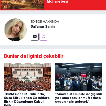
Muharebesi
EDITÖR HAKKINDA
Safanur Şahin
Bunlar da ilginizi çekebilir
TBMM Genel Kurulu'nda,
"Sınav sisteminde değişiklik
Suça Sürüklenen Çocuklara
yok ama sorular müfredata
İlişkin Düzenleme Kabul
uygun hale gelecek"
Edildi!