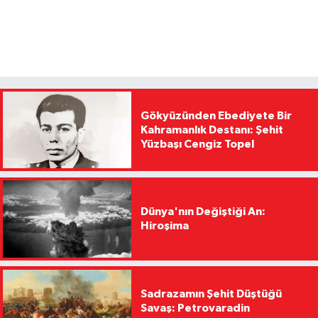
Gökyüzünden Ebediyete Bir
Kahramanlık Destanı: Şehit
Yüzbaşı Cengiz Topel
Dünya'nın Değiştiği An:
Hiroşima
Sadrazamın Şehit Düştüğü
Savaş: Petrovaradin