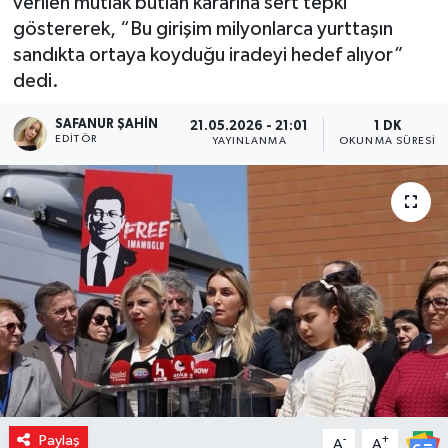
verilen mutlak butlan kararına sert tepki
göstererek, “Bu girişim milyonlarca yurttaşın
sandıkta ortaya koyduğu iradeyi hedef alıyor”
dedi.
SAFANUR ŞAHIN
21.05.2026 - 21:01
1 DK
EDITÖR
YAYINLANMA
OKUNMA SÜRESI
Paylaş
-
+
A
A