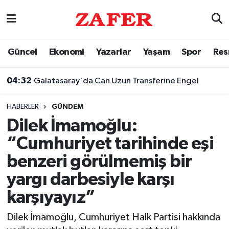
Nöbetçi Eczaneler
Güncel
Ekonomi
Yazarlar
Yaşam
Spor
Res
Hava Durumu
04:32
Galatasaray'da Can Uzun Transferine Engel
Ankara Namaz Vakitleri
HABERLER
GÜNDEM
Trafik Durumu
Dilek İmamoğlu:
“Cumhuriyet tarihinde eşi
Süper Lig Puan Durumu ve Fikstür
benzeri görülmemiş bir
Tüm Manşetler
yargı darbesiyle karşı
karşıyayız”
Son Dakika Haberleri
Dilek İmamoğlu, Cumhuriyet Halk Partisi hakkında
Haber Arşivi