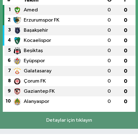
1
Amed
0
0
2
Erzurumspor FK
0
0
3
Başakşehir
0
0
4
Kocaelispor
0
0
5
Beşiktaş
0
0
6
Eyüpspor
0
0
7
Galatasaray
0
0
8
Çorum FK
0
0
9
Gaziantep FK
0
0
10
Alanyaspor
0
0
Detaylar için tıklayın