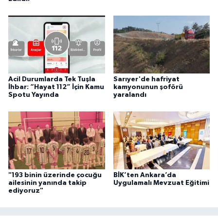
Acil Durumlarda Tek Tuşla
Sarıyer'de hafriyat
İhbar: “Hayat 112” İçin Kamu
kamyonunun şoförü
Spotu Yayında
yaralandı
"193 binin üzerinde çocuğu
BİK’ten Ankara’da
ailesinin yanında takip
Uygulamalı Mevzuat Eğitimi
ediyoruz"