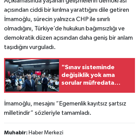
Açıklamasında yaşanan gelişmelerin demokrasi
açısından ciddi bir kırılma yarattığını dile getiren
İmamoğlu, sürecin yalnızca CHP ile sınırlı
olmadığını, Türkiye’de hukukun bağımsızlığı ve
demokratik düzen açısından daha geniş bir anlam
taşıdığını vurguladı.
"Sınav sisteminde
değişiklik yok ama
sorular müfredata
uygun hale gelecek"
İmamoğlu, mesajını “Egemenlik kayıtsız şartsız
milletindir” sözleriyle tamamladı.
Muhabir:
Haber Merkezi