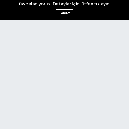
faydalanıyoruz. Detaylar için lütfen tıklayın.
TAMAM
Nöbetçi Eczaneler
Hava Durumu
Ankara Namaz Vakitleri
Trafik Durumu
Puan Durumu ve Fikstür
Tüm Manşetler
Son Dakika Haberleri
Haber Arşivi
Güncel
Ekonomi
Künye
Yazarlar
Yaşam
Spor
Asayiş
Bilim & Teknoloji
Genel
Gündem
Kültür & Sanat
Magazin
RSS
Copyright © 2025. Her hakkı saklıdır.