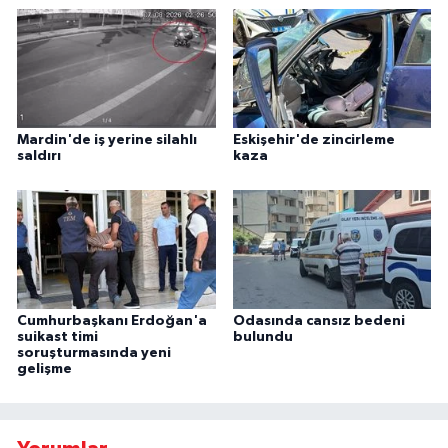
Mardin'de iş yerine silahlı
Eskişehir'de zincirleme
saldırı
kaza
Cumhurbaşkanı Erdoğan'a
Odasında cansız bedeni
suikast timi
bulundu
soruşturmasında yeni
gelişme