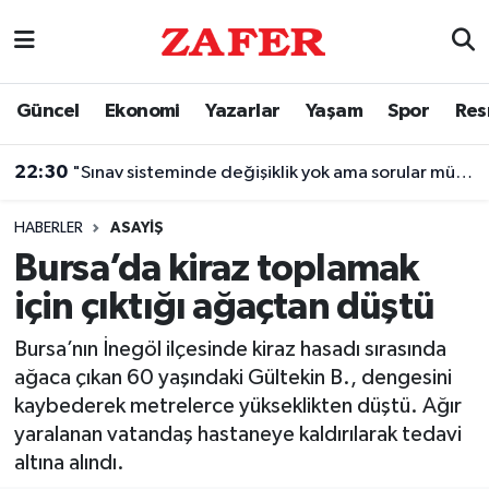
Nöbetçi Eczaneler
Güncel
Ekonomi
Yazarlar
Yaşam
Spor
Res
Hava Durumu
22:30
"Sınav sisteminde değişiklik yok ama sorular müfredata uygun hale gelecek"
Ankara Namaz Vakitleri
HABERLER
ASAYIŞ
Trafik Durumu
Bursa’da kiraz toplamak
için çıktığı ağaçtan düştü
Süper Lig Puan Durumu ve Fikstür
Bursa’nın İnegöl ilçesinde kiraz hasadı sırasında
Tüm Manşetler
ağaca çıkan 60 yaşındaki Gültekin B., dengesini
kaybederek metrelerce yükseklikten düştü. Ağır
Son Dakika Haberleri
yaralanan vatandaş hastaneye kaldırılarak tedavi
altına alındı.
Haber Arşivi