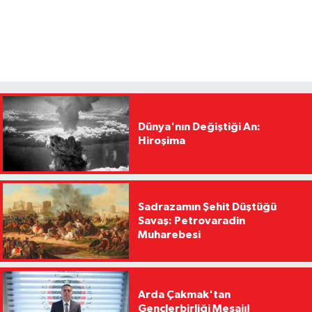
Dünya'nın Değiştiği An:
Hiroşima
Sadrazamın Şehit Düştüğü
Savaş: Petrovaradin
Muharebesi
Arda Çakmak'tan
Gençlerbirliği Mesajı!