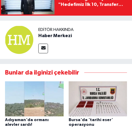
"Hedefimiz İlk 10, Transfer
Yasağını Kısa Sürede
Kaldıracağız"
EDITÖR HAKKINDA
Haber Merkezi
Bunlar da ilginizi çekebilir
Adıyaman'da ormanı
Bursa'da 'tarihi eser'
alevler sardı!
operasyonu