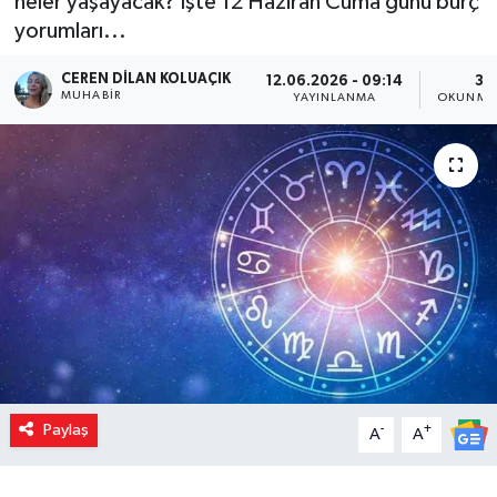
neler yaşayacak? İşte 12 Haziran Cuma günü burç
yorumları...
CEREN DILAN KOLUAÇIK
12.06.2026 - 09:14
3 
MUHABIR
YAYINLANMA
OKUNMA 
Paylaş
-
+
A
A