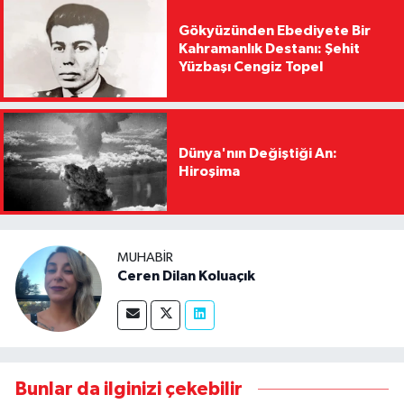
Gökyüzünden Ebediyete Bir
Kahramanlık Destanı: Şehit
Yüzbaşı Cengiz Topel
Dünya'nın Değiştiği An:
Hiroşima
MUHABIR
Ceren Dilan Koluaçık
Bunlar da ilginizi çekebilir