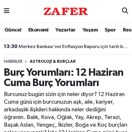
Nöbetçi Eczaneler
Güncel
Ekonomi
Yazarlar
Yaşam
Spor
Res
Hava Durumu
13:30
Merkez Bankası'nın Enflasyon Raporu için tarih belli oldu
Ankara Namaz Vakitleri
HABERLER
ASTROLOJI & BURÇLAR
Trafik Durumu
Burç Yorumları: 12 Haziran
Cuma Burç Yorumları
Süper Lig Puan Durumu ve Fikstür
Burcunuz bugün sizin için neler diyor? 12 Haziran
Tüm Manşetler
Cuma günü için burcunuzun aşk, aile, kariyer,
arkadaşlık ilişkileri hakkında neler dediğini
Son Dakika Haberleri
öğrenin. Balık, Kova, Oğlak, Yay, Akrep, Terazi,
Başak Aslan, Yengeç, İkizler, Boğa ve Koç burçları
Haber Arşivi