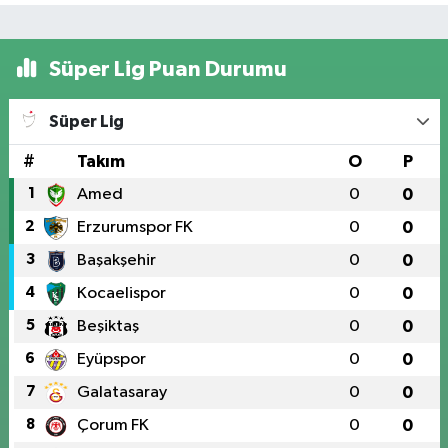
Süper Lig Puan Durumu
Süper Lig
#
Takım
O
P
1
Amed
0
0
2
Erzurumspor FK
0
0
3
Başakşehir
0
0
4
Kocaelispor
0
0
5
Beşiktaş
0
0
6
Eyüpspor
0
0
7
Galatasaray
0
0
8
Çorum FK
0
0