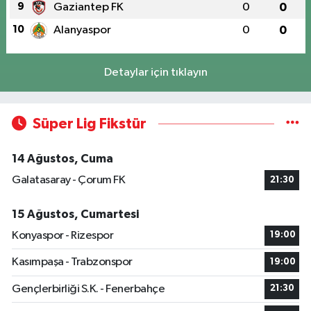
9
Gaziantep FK
0
0
10
Alanyaspor
0
0
Detaylar için tıklayın
Süper Lig Fikstür
14 Ağustos, Cuma
Galatasaray - Çorum FK
21:30
15 Ağustos, Cumartesi
Konyaspor - Rizespor
19:00
Kasımpaşa - Trabzonspor
19:00
Gençlerbirliği S.K. - Fenerbahçe
21:30