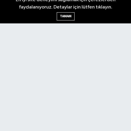
faydalanıyoruz. Detaylar için lütfen tıklayın.
TAMAM
Nöbetçi Eczaneler
Hava Durumu
Ankara Namaz Vakitleri
Trafik Durumu
Puan Durumu ve Fikstür
Tüm Manşetler
Son Dakika Haberleri
Haber Arşivi
Güncel
Ekonomi
Künye
Yazarlar
Yaşam
Spor
Asayiş
Bilim & Teknoloji
Genel
Gündem
Kültür & Sanat
Magazin