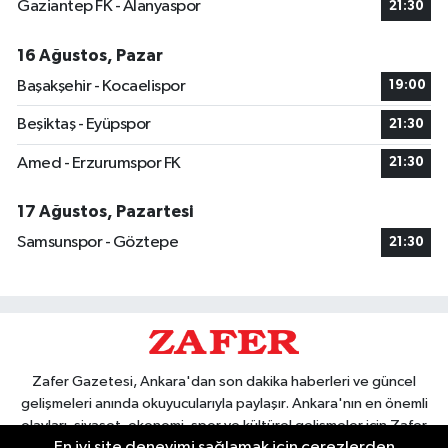
Gaziantep FK - Alanyaspor
21:30
16 Ağustos, Pazar
Başakşehir - Kocaelispor
19:00
Beşiktaş - Eyüpspor
21:30
Amed - Erzurumspor FK
21:30
17 Ağustos, Pazartesi
Samsunspor - Göztepe
21:30
Zafer Gazetesi, Ankara'dan son dakika haberleri ve güncel
gelişmeleri anında okuyucularıyla paylaşır. Ankara'nın en önemli
olayları, siyaset, ekonomi, spor ve kültürel gelişmeler için Zafer
En iyi site deneyimi sağlamak için çerezlerden
Gazetesi'ni takip edin. Başkentin güvendiği haber kaynağı.