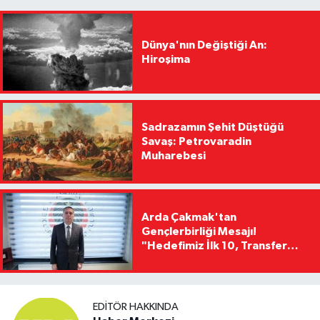
Dünya'nın Değiştiği An:
Hiroşima
Sadrazamın Şehit Düştüğü
Savaş: Petrovaradin
Muharebesi
Arda Çakmak'tan
Gençlerbirliği Mesajı!
"Hedefimiz İlk 10, Transfer
Yasağını Kısa Sürede
Kaldıracağız"
EDITÖR HAKKINDA