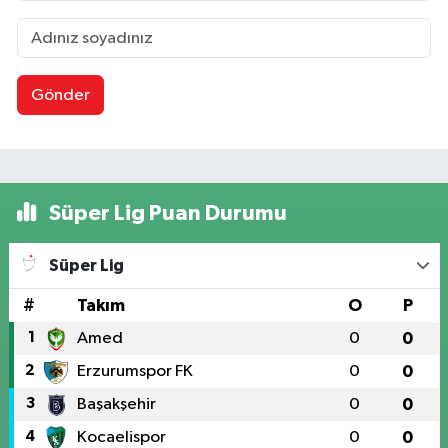
Gönder
Süper Lig Puan Durumu
Süper Lig
#
Takım
O
P
1
Amed
0
0
2
Erzurumspor FK
0
0
3
Başakşehir
0
0
4
Kocaelispor
0
0