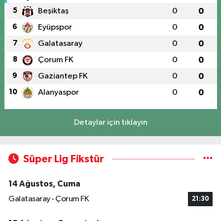
5
Beşiktaş
0
0
6
Eyüpspor
0
0
7
Galatasaray
0
0
8
Çorum FK
0
0
9
Gaziantep FK
0
0
10
Alanyaspor
0
0
Detaylar için tıklayın
Süper Lig Fikstür
14 Ağustos, Cuma
Galatasaray - Çorum FK
21:30