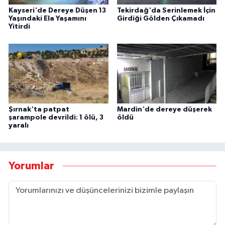
Kayseri'de Dereye Düşen 13
Tekirdağ'da Serinlemek İçin
Yaşındaki Ela Yaşamını
Girdiği Gölden Çıkamadı
Yitirdi
Şırnak'ta patpat
Mardin'de dereye düşerek
şarampole devrildi: 1 ölü, 3
öldü
yaralı
Yorumlar