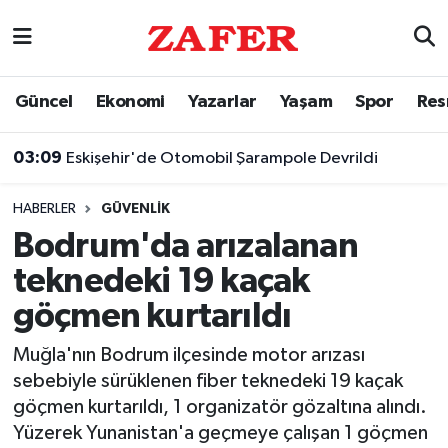
Nöbetçi Eczaneler
Güncel
Ekonomi
Yazarlar
Yaşam
Spor
Res
Hava Durumu
03:09
Eskişehir'de Otomobil Şarampole Devrildi
Ankara Namaz Vakitleri
HABERLER
GÜVENLIK
Trafik Durumu
Bodrum'da arızalanan
teknedeki 19 kaçak
Süper Lig Puan Durumu ve Fikstür
göçmen kurtarıldı
Tüm Manşetler
Muğla'nın Bodrum ilçesinde motor arızası
sebebiyle sürüklenen fiber teknedeki 19 kaçak
Son Dakika Haberleri
göçmen kurtarıldı, 1 organizatör gözaltına alındı.
Yüzerek Yunanistan'a geçmeye çalışan 1 göçmen
Haber Arşivi