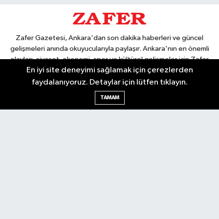
Zafer Gazetesi, Ankara'dan son dakika haberleri ve güncel
gelişmeleri anında okuyucularıyla paylaşır. Ankara'nın en önemli
olayları, siyaset, ekonomi, spor ve kültürel gelişmeler için Zafer
En iyi site deneyimi sağlamak için çerezlerden
Gazetesi'ni takip edin. Başkentin güvendiği haber kaynağı.
faydalanıyoruz. Detaylar için lütfen tıklayın.
TAMAM
Nöbetçi Eczaneler
Hava Durumu
Ankara Namaz Vakitleri
Trafik Durumu
Puan Durumu ve Fikstür
Tüm Manşetler
Son Dakika Haberleri
Haber Arşivi