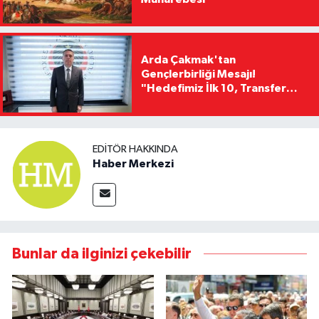
Arda Çakmak'tan
Gençlerbirliği Mesajı!
"Hedefimiz İlk 10, Transfer
Yasağını Kısa Sürede
Kaldıracağız"
EDITÖR HAKKINDA
Haber Merkezi
Bunlar da ilginizi çekebilir