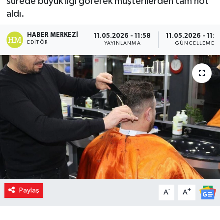
sürede büyük ilgi görerek müşterilerden tam not
aldı.
HABER MERKEZI
11.05.2026 - 11:58
11.05.2026 - 11:5
EDITÖR
YAYINLANMA
GÜNCELLEME
Paylaş
-
+
A
A