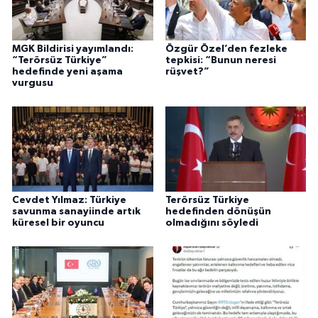
MGK Bildirisi yayımlandı:
Özgür Özel’den fezleke
“Terörsüz Türkiye”
tepkisi: “Bunun neresi
hedefinde yeni aşama
rüşvet?”
vurgusu
Cevdet Yılmaz: Türkiye
Terörsüz Türkiye
savunma sanayiinde artık
hedefinden dönüşün
küresel bir oyuncu
olmadığını söyledi