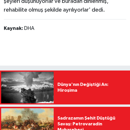
şeyleri düşünüyorlar ve buradan dinlenmiş,
rehabilite olmuş şekilde ayrılıyorlar' dedi.
Kaynak:
DHA
Dünya'nın Değiştiği An:
Hiroşima
Sadrazamın Şehit Düştüğü
Savaş: Petrovaradin
Muharebesi