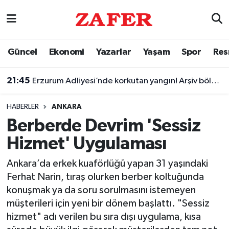
Nöbetçi Eczaneler
Güncel
Ekonomi
Yazarlar
Yaşam
Spor
Res
Hava Durumu
21:45
Erzurum Adliyesi’nde korkutan yangın! Arşiv bölümünü duman kapladı
Ankara Namaz Vakitleri
HABERLER
ANKARA
Trafik Durumu
Berberde Devrim 'Sessiz
Hizmet' Uygulaması
Süper Lig Puan Durumu ve Fikstür
Ankara’da erkek kuaförlüğü yapan 31 yaşındaki
Tüm Manşetler
Ferhat Narin, tıraş olurken berber koltuğunda
konuşmak ya da soru sorulmasını istemeyen
Son Dakika Haberleri
müşterileri için yeni bir dönem başlattı. "Sessiz
hizmet" adı verilen bu sıra dışı uygulama, kısa
Haber Arşivi