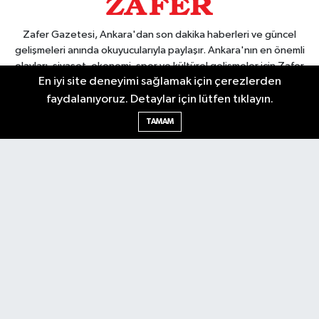
Zafer Gazetesi, Ankara'dan son dakika haberleri ve güncel
gelişmeleri anında okuyucularıyla paylaşır. Ankara'nın en önemli
olayları, siyaset, ekonomi, spor ve kültürel gelişmeler için Zafer
En iyi site deneyimi sağlamak için çerezlerden
Gazetesi'ni takip edin. Başkentin güvendiği haber kaynağı.
faydalanıyoruz. Detaylar için lütfen tıklayın.
TAMAM
Nöbetçi Eczaneler
Hava Durumu
Ankara Namaz Vakitleri
Trafik Durumu
Puan Durumu ve Fikstür
Tüm Manşetler
Son Dakika Haberleri
Haber Arşivi
Güncel
Ekonomi
Künye
Yazarlar
Yaşam