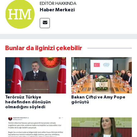
EDITÖR HAKKINDA
Haber Merkezi
Bunlar da ilginizi çekebilir
Terörsüz Türkiye
Bakan Çiftçi ve Amy Pope
hedefinden dönüşün
görüştü
olmadığını söyledi