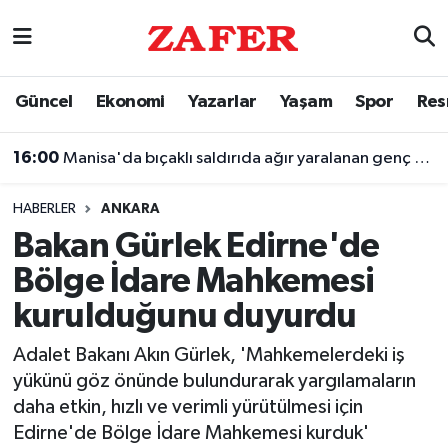
Nöbetçi Eczaneler
Güncel
Ekonomi
Yazarlar
Yaşam
Spor
Res
Hava Durumu
16:00
Manisa'da bıçaklı saldırıda ağır yaralanan genç hastanede evlendi
Ankara Namaz Vakitleri
HABERLER
ANKARA
Trafik Durumu
Bakan Gürlek Edirne'de
Bölge İdare Mahkemesi
Süper Lig Puan Durumu ve Fikstür
kurulduğunu duyurdu
Tüm Manşetler
Adalet Bakanı Akın Gürlek, 'Mahkemelerdeki iş
yükünü göz önünde bulundurarak yargılamaların
Son Dakika Haberleri
daha etkin, hızlı ve verimli yürütülmesi için
Edirne'de Bölge İdare Mahkemesi kurduk'
Haber Arşivi