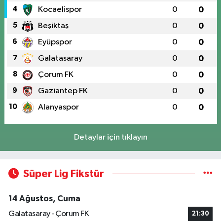
4
Kocaelispor
0
0
5
Beşiktaş
0
0
6
Eyüpspor
0
0
7
Galatasaray
0
0
8
Çorum FK
0
0
9
Gaziantep FK
0
0
10
Alanyaspor
0
0
Detaylar için tıklayın
Süper Lig Fikstür
14 Ağustos, Cuma
Galatasaray - Çorum FK
21:30