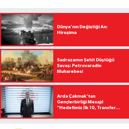
Dünya'nın Değiştiği An:
Hiroşima
Sadrazamın Şehit Düştüğü
Savaş: Petrovaradin
Muharebesi
Arda Çakmak'tan
Gençlerbirliği Mesajı!
"Hedefimiz İlk 10, Transfer
Yasağını Kısa Sürede
Kaldıracağız"