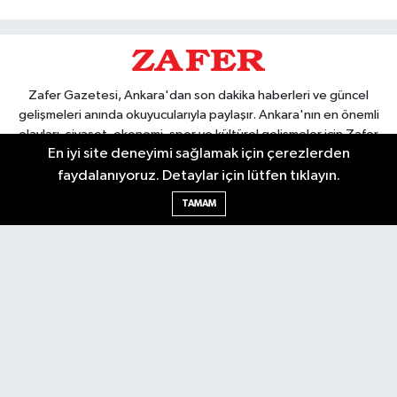
Zafer Gazetesi, Ankara'dan son dakika haberleri ve güncel
gelişmeleri anında okuyucularıyla paylaşır. Ankara'nın en önemli
olayları, siyaset, ekonomi, spor ve kültürel gelişmeler için Zafer
En iyi site deneyimi sağlamak için çerezlerden
Gazetesi'ni takip edin. Başkentin güvendiği haber kaynağı.
faydalanıyoruz. Detaylar için lütfen tıklayın.
TAMAM
Nöbetçi Eczaneler
Hava Durumu
Ankara Namaz Vakitleri
Trafik Durumu
Puan Durumu ve Fikstür
Tüm Manşetler
Son Dakika Haberleri
Haber Arşivi