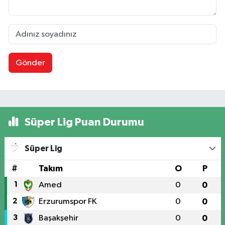
Gönder
Süper Lig Puan Durumu
Süper Lig
#
Takım
O
P
1
Amed
0
0
2
Erzurumspor FK
0
0
3
Başakşehir
0
0