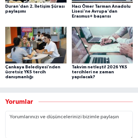
Duran'dan 2. İletişim Şûrası
Hacı Ömer Tarman Anadolu
paylaşımı
Lisesi'ne Avrupa'dan
Erasmus+ başarısı
Çankaya Belediyesi’nden
Takvim netleşti! 2026 YKS
ücretsiz YKS tercih
tercihleri ne zaman
danışmanlığı
yapılacak?
Yorumlar