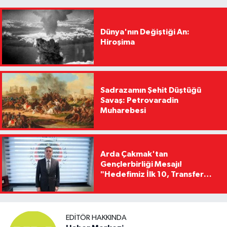
Dünya'nın Değiştiği An:
Hiroşima
Sadrazamın Şehit Düştüğü
Savaş: Petrovaradin
Muharebesi
Arda Çakmak'tan
Gençlerbirliği Mesajı!
"Hedefimiz İlk 10, Transfer
Yasağını Kısa Sürede
Kaldıracağız"
EDITÖR HAKKINDA