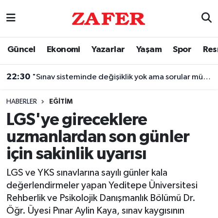
Nöbetçi Eczaneler
Güncel
Ekonomi
Yazarlar
Yaşam
Spor
Res
Hava Durumu
22:30
"Sınav sisteminde değişiklik yok ama sorular müfredata uygun hale gelecek"
Ankara Namaz Vakitleri
HABERLER
EĞITIM
Trafik Durumu
LGS'ye gireceklere
uzmanlardan son günler
Süper Lig Puan Durumu ve Fikstür
için sakinlik uyarısı
Tüm Manşetler
LGS ve YKS sınavlarına sayılı günler kala
değerlendirmeler yapan Yeditepe Üniversitesi
Son Dakika Haberleri
Rehberlik ve Psikolojik Danışmanlık Bölümü Dr.
Öğr. Üyesi Pınar Aylin Kaya, sınav kaygısının
Haber Arşivi