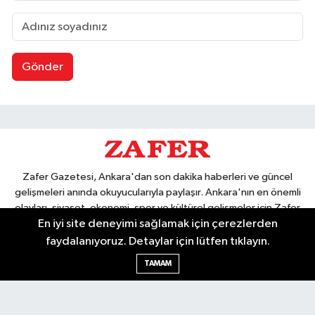
Gönder
Zafer Gazetesi, Ankara'dan son dakika haberleri ve güncel
gelişmeleri anında okuyucularıyla paylaşır. Ankara'nın en önemli
olayları, siyaset, ekonomi, spor ve kültürel gelişmeler için Zafer
En iyi site deneyimi sağlamak için çerezlerden
Gazetesi'ni takip edin. Başkentin güvendiği haber kaynağı.
faydalanıyoruz. Detaylar için lütfen tıklayın.
TAMAM
Nöbetçi Eczaneler
Hava Durumu