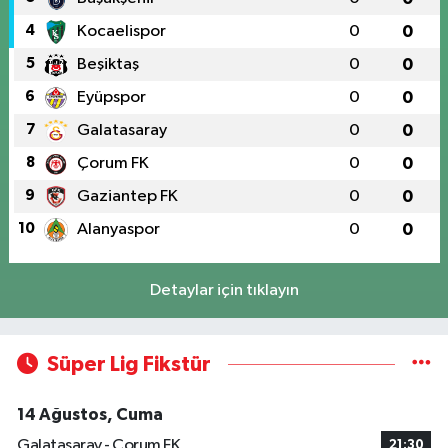
4
Kocaelispor
0
0
5
Beşiktaş
0
0
6
Eyüpspor
0
0
7
Galatasaray
0
0
8
Çorum FK
0
0
9
Gaziantep FK
0
0
10
Alanyaspor
0
0
Detaylar için tıklayın
Süper Lig Fikstür
14 Ağustos, Cuma
Galatasaray - Çorum FK
21:30