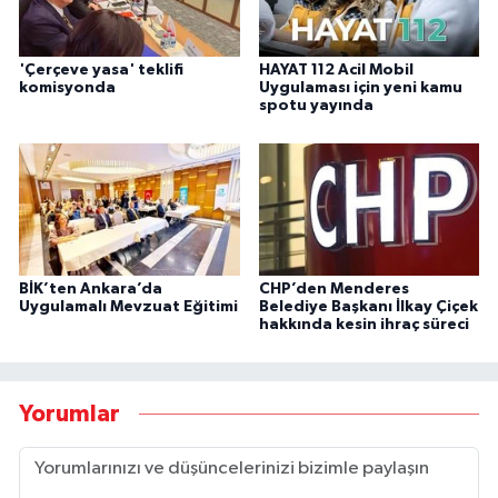
'Çerçeve yasa' teklifi
HAYAT 112 Acil Mobil
komisyonda
Uygulaması için yeni kamu
spotu yayında
BİK’ten Ankara’da
CHP’den Menderes
Uygulamalı Mevzuat Eğitimi
Belediye Başkanı İlkay Çiçek
hakkında kesin ihraç süreci
Yorumlar