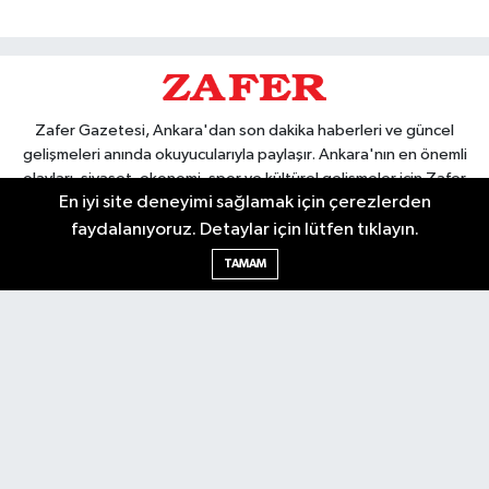
Zafer Gazetesi, Ankara'dan son dakika haberleri ve güncel
gelişmeleri anında okuyucularıyla paylaşır. Ankara'nın en önemli
olayları, siyaset, ekonomi, spor ve kültürel gelişmeler için Zafer
En iyi site deneyimi sağlamak için çerezlerden
Gazetesi'ni takip edin. Başkentin güvendiği haber kaynağı.
faydalanıyoruz. Detaylar için lütfen tıklayın.
TAMAM
Nöbetçi Eczaneler
Hava Durumu
Ankara Namaz Vakitleri
Trafik Durumu
Puan Durumu ve Fikstür
Tüm Manşetler
Son Dakika Haberleri
Haber Arşivi