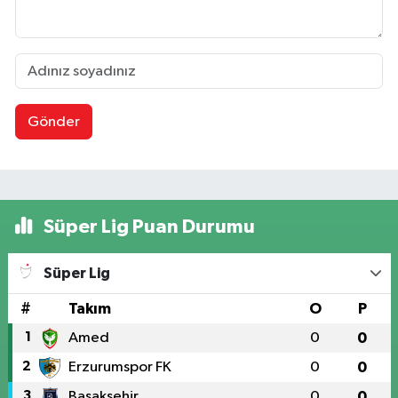
Gönder
Süper Lig Puan Durumu
Süper Lig
#
Takım
O
P
1
Amed
0
0
2
Erzurumspor FK
0
0
3
Başakşehir
0
0