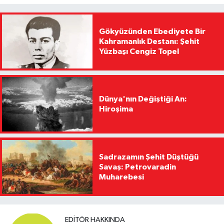
Gökyüzünden Ebediyete Bir
Kahramanlık Destanı: Şehit
Yüzbaşı Cengiz Topel
Dünya'nın Değiştiği An:
Hiroşima
Sadrazamın Şehit Düştüğü
Savaş: Petrovaradin
Muharebesi
EDITÖR HAKKINDA