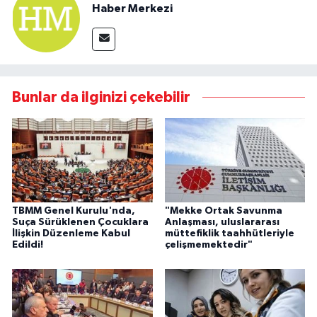
Haber Merkezi
Bunlar da ilginizi çekebilir
TBMM Genel Kurulu'nda,
"Mekke Ortak Savunma
Suça Sürüklenen Çocuklara
Anlaşması, uluslararası
İlişkin Düzenleme Kabul
müttefiklik taahhütleriyle
Edildi!
çelişmemektedir"