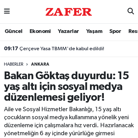
Nöbetçi Eczaneler
Güncel
Ekonomi
Yazarlar
Yaşam
Spor
Res
Hava Durumu
09:17
Çerçeve Yasa TBMM'de kabul edildi!
Ankara Namaz Vakitleri
HABERLER
ANKARA
Trafik Durumu
Bakan Göktaş duyurdu: 15
yaş altı için sosyal medya
Süper Lig Puan Durumu ve Fikstür
düzenlemesi geliyor!
Tüm Manşetler
Aile ve Sosyal Hizmetler Bakanlığı, 15 yaş altı
çocukların sosyal medya kullanımına yönelik yeni
Son Dakika Haberleri
düzenleme için çalışmalara hız verdi. Hazırlanacak
yönetmeliğin 6 ay içinde yürürlüğe girmesi
Haber Arşivi