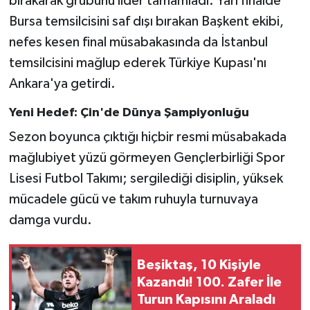
bırakarak grubunu lider tamamladı. Yarı finalde
Bursa temsilcisini saf dışı bırakan Başkent ekibi,
nefes kesen final müsabakasında da İstanbul
temsilcisini mağlup ederek Türkiye Kupası'nı
Ankara'ya getirdi.
Yeni Hedef: Çin'de Dünya Şampiyonluğu
Sezon boyunca çıktığı hiçbir resmi müsabakada
mağlubiyet yüzü görmeyen Gençlerbirliği Spor
Lisesi Futbol Takımı; sergilediği disiplin, yüksek
mücadele gücü ve takım ruhuyla turnuvaya
damga vurdu.
Beşiktaş, 10 Kişiyle
Kazandı! 100. Zafer İle
Turun Kapısını Araladı