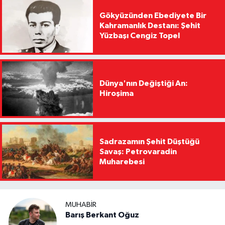
Gökyüzünden Ebediyete Bir
Kahramanlık Destanı: Şehit
Yüzbaşı Cengiz Topel
Dünya'nın Değiştiği An:
Hiroşima
Sadrazamın Şehit Düştüğü
Savaş: Petrovaradin
Muharebesi
MUHABIR
Barış Berkant Oğuz