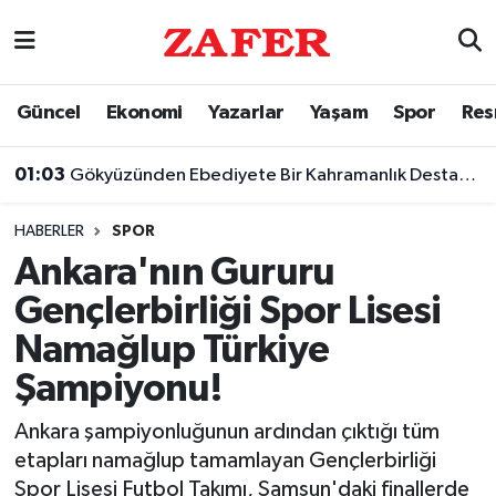
Nöbetçi Eczaneler
Güncel
Ekonomi
Yazarlar
Yaşam
Spor
Res
Hava Durumu
01:03
Gökyüzünden Ebediyete Bir Kahramanlık Destanı: Şehit Yüzbaşı Cengiz Topel
Ankara Namaz Vakitleri
HABERLER
SPOR
Trafik Durumu
Ankara'nın Gururu
Gençlerbirliği Spor Lisesi
Süper Lig Puan Durumu ve Fikstür
Namağlup Türkiye
Tüm Manşetler
Şampiyonu!
Son Dakika Haberleri
Ankara şampiyonluğunun ardından çıktığı tüm
etapları namağlup tamamlayan Gençlerbirliği
Haber Arşivi
Spor Lisesi Futbol Takımı, Samsun'daki finallerde