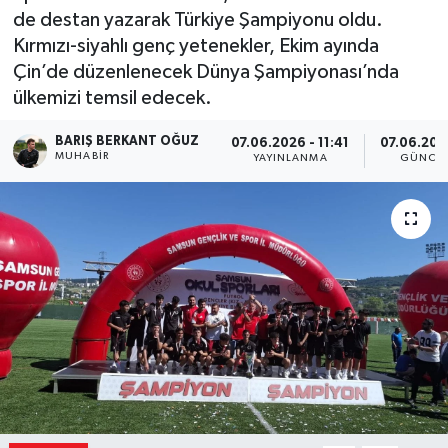
de destan yazarak Türkiye Şampiyonu oldu.
Kırmızı-siyahlı genç yetenekler, Ekim ayında
Çin’de düzenlenecek Dünya Şampiyonası’nda
ülkemizi temsil edecek.
BARIŞ BERKANT OĞUZ
07.06.2026 - 11:41
07.06.2026
MUHABIR
YAYINLANMA
GÜNCE