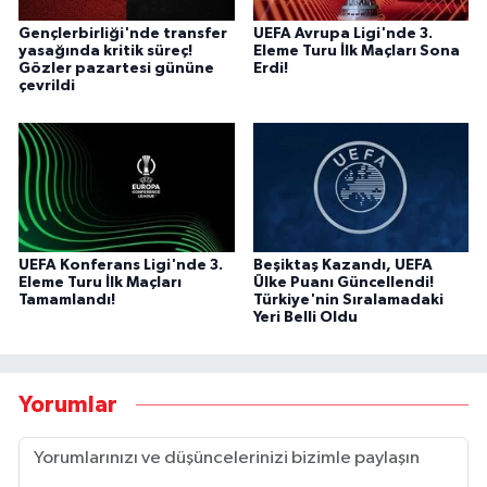
Gençlerbirliği'nde transfer
UEFA Avrupa Ligi'nde 3.
yasağında kritik süreç!
Eleme Turu İlk Maçları Sona
Gözler pazartesi gününe
Erdi!
çevrildi
UEFA Konferans Ligi'nde 3.
Beşiktaş Kazandı, UEFA
Eleme Turu İlk Maçları
Ülke Puanı Güncellendi!
Tamamlandı!
Türkiye'nin Sıralamadaki
Yeri Belli Oldu
Yorumlar