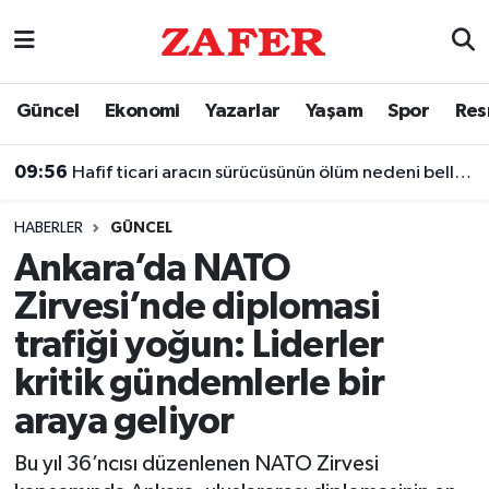
Nöbetçi Eczaneler
Güncel
Ekonomi
Yazarlar
Yaşam
Spor
Res
Hava Durumu
09:56
Hafif ticari aracın sürücüsünün ölüm nedeni belli oldu
Ankara Namaz Vakitleri
HABERLER
GÜNCEL
Trafik Durumu
Ankara’da NATO
Zirvesi’nde diplomasi
Süper Lig Puan Durumu ve Fikstür
trafiği yoğun: Liderler
Tüm Manşetler
kritik gündemlerle bir
araya geliyor
Son Dakika Haberleri
Bu yıl 36’ncısı düzenlenen NATO Zirvesi
Haber Arşivi