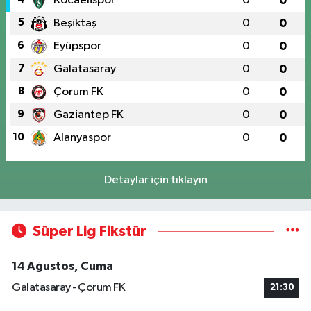
Kocaelispor
0
0
5
Beşiktaş
0
0
6
Eyüpspor
0
0
7
Galatasaray
0
0
8
Çorum FK
0
0
9
Gaziantep FK
0
0
10
Alanyaspor
0
0
Detaylar için tıklayın
Süper Lig Fikstür
14 Ağustos, Cuma
Galatasaray - Çorum FK
21:30