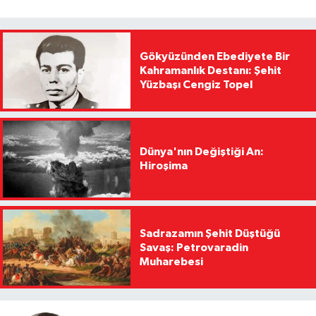
Gökyüzünden Ebediyete Bir
Kahramanlık Destanı: Şehit
Yüzbaşı Cengiz Topel
Dünya'nın Değiştiği An:
Hiroşima
Sadrazamın Şehit Düştüğü
Savaş: Petrovaradin
Muharebesi