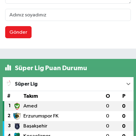
Gönder
Süper Lig Puan Durumu
Süper Lig
#
Takım
O
P
1
Amed
0
0
2
Erzurumspor FK
0
0
3
Başakşehir
0
0
4