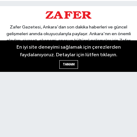
Zafer Gazetesi, Ankara'dan son dakika haberleri ve güncel
gelişmeleri anında okuyucularıyla paylaşır. Ankara'nın en önemli
olayları, siyaset, ekonomi, spor ve kültürel gelişmeler için Zafer
En iyi site deneyimi sağlamak için çerezlerden
Gazetesi'ni takip edin. Başkentin güvendiği haber kaynağı.
faydalanıyoruz. Detaylar için lütfen tıklayın.
TAMAM
Nöbetçi Eczaneler
Hava Durumu
Ankara Namaz Vakitleri
Trafik Durumu
Puan Durumu ve Fikstür
Tüm Manşetler
Son Dakika Haberleri
Haber Arşivi