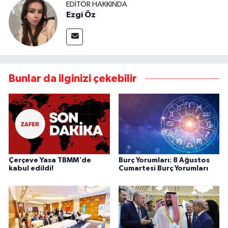
EDITÖR HAKKINDA
Ezgi Öz
Bunlar da ilginizi çekebilir
Çerçeve Yasa TBMM'de
Burç Yorumları: 8 Ağustos
kabul edildi!
Cumartesi Burç Yorumları