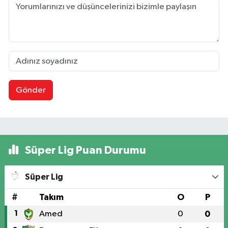
Gönder
Süper Lig Puan Durumu
Süper Lig
#
Takım
O
P
1
Amed
0
0