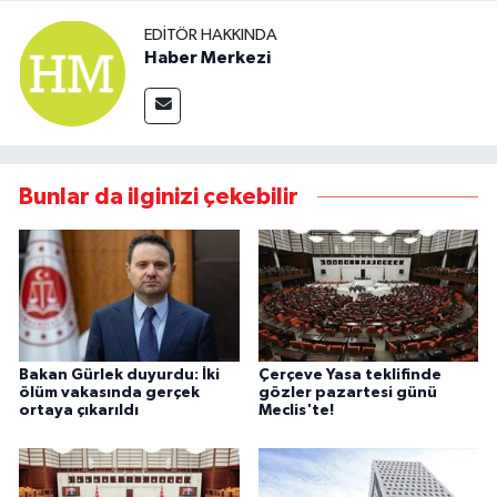
EDITÖR HAKKINDA
Haber Merkezi
Bunlar da ilginizi çekebilir
Bakan Gürlek duyurdu: İki
Çerçeve Yasa teklifinde
ölüm vakasında gerçek
gözler pazartesi günü
ortaya çıkarıldı
Meclis'te!