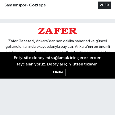
Samsunspor - Göztepe
21:30
Zafer Gazetesi, Ankara'dan son dakika haberleri ve güncel
gelişmeleri anında okuyucularıyla paylaşır. Ankara'nın en önemli
olayları, siyaset, ekonomi, spor ve kültürel gelişmeler için Zafer
En iyi site deneyimi sağlamak için çerezlerden
Gazetesi'ni takip edin. Başkentin güvendiği haber kaynağı.
faydalanıyoruz. Detaylar için lütfen tıklayın.
TAMAM
Nöbetçi Eczaneler
Hava Durumu
Ankara Namaz Vakitleri
Trafik Durumu
Puan Durumu ve Fikstür
Tüm Manşetler