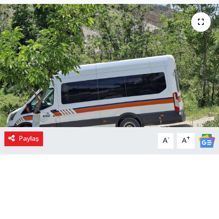
Paylaş
-
+
A
A