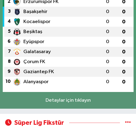
2
Erzurumspor FK
0
0
3
Başakşehir
0
0
4
Kocaelispor
0
0
5
Beşiktaş
0
0
6
Eyüpspor
0
0
7
Galatasaray
0
0
8
Çorum FK
0
0
9
Gaziantep FK
0
0
10
Alanyaspor
0
0
Detaylar için tıklayın
Süper Lig Fikstür