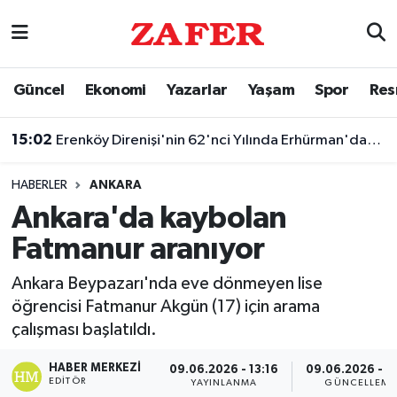
Nöbetçi Eczaneler
Güncel
Ekonomi
Yazarlar
Yaşam
Spor
Res
Hava Durumu
15:02
Erenköy Direnişi'nin 62'nci Yılında Erhürman'dan Barış Vurgusu
Ankara Namaz Vakitleri
HABERLER
ANKARA
Trafik Durumu
Ankara'da kaybolan
Fatmanur aranıyor
Süper Lig Puan Durumu ve Fikstür
Ankara Beypazarı'nda eve dönmeyen lise
Tüm Manşetler
öğrencisi Fatmanur Akgün (17) için arama
çalışması başlatıldı.
Son Dakika Haberleri
HABER MERKEZI
09.06.2026 - 13:16
09.06.2026 - 13
Haber Arşivi
EDITÖR
YAYINLANMA
GÜNCELLEME