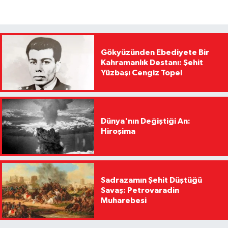
Gökyüzünden Ebediyete Bir
Kahramanlık Destanı: Şehit
Yüzbaşı Cengiz Topel
Dünya'nın Değiştiği An:
Hiroşima
Sadrazamın Şehit Düştüğü
Savaş: Petrovaradin
Muharebesi