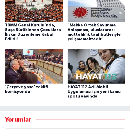
TBMM Genel Kurulu'nda,
"Mekke Ortak Savunma
Suça Sürüklenen Çocuklara
Anlaşması, uluslararası
İlişkin Düzenleme Kabul
müttefiklik taahhütleriyle
Edildi!
çelişmemektedir"
'Çerçeve yasa' teklifi
HAYAT 112 Acil Mobil
komisyonda
Uygulaması için yeni kamu
spotu yayında
Yorumlar