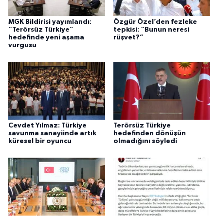
MGK Bildirisi yayımlandı:
Özgür Özel’den fezleke
“Terörsüz Türkiye”
tepkisi: “Bunun neresi
hedefinde yeni aşama
rüşvet?”
vurgusu
Cevdet Yılmaz: Türkiye
Terörsüz Türkiye
savunma sanayiinde artık
hedefinden dönüşün
küresel bir oyuncu
olmadığını söyledi