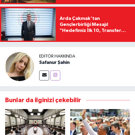
Arda Çakmak'tan
Gençlerbirliği Mesajı!
"Hedefimiz İlk 10, Transfer
Yasağını Kısa Sürede
Kaldıracağız"
EDITÖR HAKKINDA
Safanur Şahin
Bunlar da ilginizi çekebilir