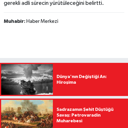
gerekli adli sürecin yürütüleceğini belirtti.
Muhabir:
Haber Merkezi
Dünya'nın Değiştiği An:
Hiroşima
Sadrazamın Şehit Düştüğü
Savaş: Petrovaradin
Muharebesi