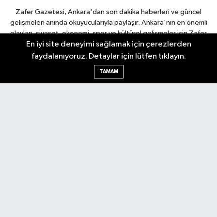
Zafer Gazetesi, Ankara'dan son dakika haberleri ve güncel
gelişmeleri anında okuyucularıyla paylaşır. Ankara'nın en önemli
olayları, siyaset, ekonomi, spor ve kültürel gelişmeler için Zafer
En iyi site deneyimi sağlamak için çerezlerden
Gazetesi'ni takip edin. Başkentin güvendiği haber kaynağı.
faydalanıyoruz. Detaylar için lütfen tıklayın.
TAMAM
Nöbetçi Eczaneler
Hava Durumu
Ankara Namaz Vakitleri
Trafik Durumu
Puan Durumu ve Fikstür
Tüm Manşetler
Son Dakika Haberleri
Haber Arşivi
Güncel
Ekonomi
Künye
Yazarlar
Yaşam
Spor
Asayiş
Bilim & Teknoloji
Genel