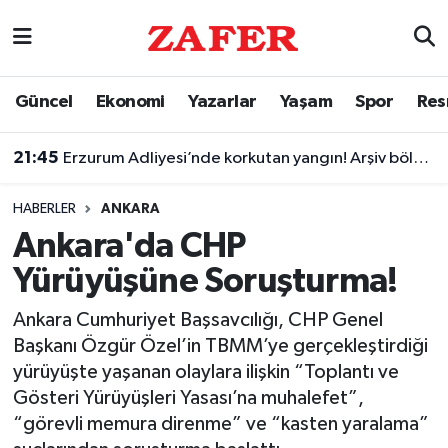
Nöbetçi Eczaneler
Güncel
Ekonomi
Yazarlar
Yaşam
Spor
Res
Hava Durumu
21:45
Erzurum Adliyesi’nde korkutan yangın! Arşiv bölümünü duman kapladı
Ankara Namaz Vakitleri
HABERLER
ANKARA
Trafik Durumu
Ankara'da CHP
Yürüyüşüne Soruşturma!
Süper Lig Puan Durumu ve Fikstür
Ankara Cumhuriyet Başsavcılığı, CHP Genel
Tüm Manşetler
Başkanı Özgür Özel’in TBMM’ye gerçekleştirdiği
yürüyüşte yaşanan olaylara ilişkin “Toplantı ve
Son Dakika Haberleri
Gösteri Yürüyüşleri Yasası’na muhalefet”,
“görevli memura direnme” ve “kasten yaralama”
Haber Arşivi