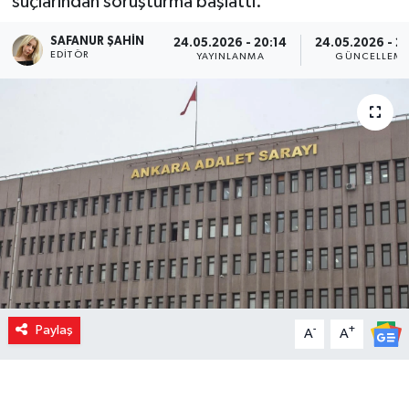
suçlarından soruşturma başlattı.
SAFANUR ŞAHIN
24.05.2026 - 20:14
24.05.2026 - 2
EDITÖR
YAYINLANMA
GÜNCELLEM
Paylaş
-
+
A
A