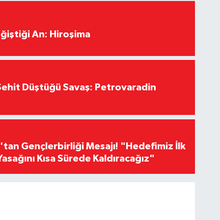
ğiştiği An: Hiroşima
ehit Düştüğü Savaş: Petrovaradin
an Gençlerbirliği Mesajı! "Hedefimiz İlk
Yasağını Kısa Sürede Kaldıracağız"