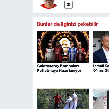
Bunlar da ilginizi çekebilir
Galatasaray Bombaları
İsmail K
Patlatmaya Hazırlanıyor
0'mış Gi