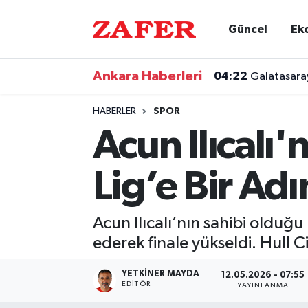
Güncel
Ek
Nöbetçi Eczaneler
Ankara Haberleri
04:22
Galatasara
Hava Durumu
HABERLER
SPOR
Ankara Namaz Vakitleri
Acun Ilıcalı'
Trafik Durumu
Lig’e Bir Ad
Süper Lig Puan Durumu ve Fikstür
Acun Ilıcalı’nın sahibi olduğu
Tüm Manşetler
ederek finale yükseldi. Hull C
Son Dakika Haberleri
YETKINER MAYDA
12.05.2026 - 07:55
EDITÖR
YAYINLANMA
Haber Arşivi