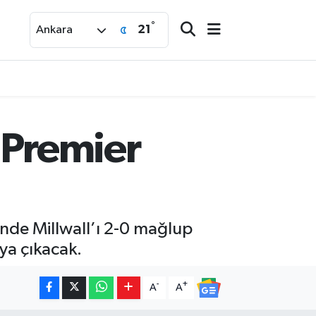
°
21
Ankara
y Premier
linde Millwall’ı 2-0 mağlup
aya çıkacak.
-
+
A
A