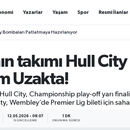
onomi
Yazarlar
Yaşam
Spor
Resmi İlanlar
y Bombaları Patlatmaya Hazırlanıyor
nın takımı Hull Cit
ım Uzakta!
 Hull City, Championship play-off yarı fina
ity, Wembley’de Premier Lig bileti için sah
12.05.2026 - 08:07
1 DK
GÜNCELLEME
OKUNMA SÜRESI