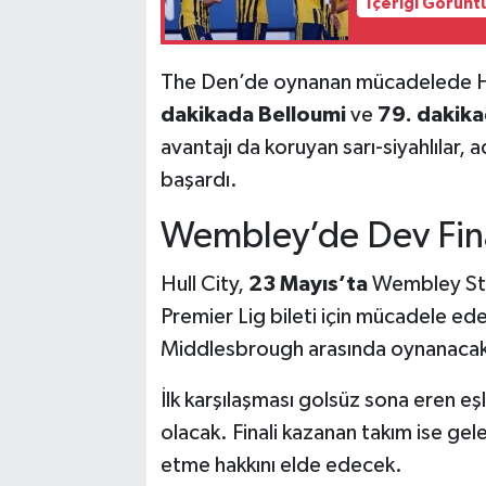
İçeriği Görünt
The Den’de oynanan mücadelede Hull
dakikada Belloumi
ve
79. dakika
avantajı da koruyan sarı-siyahlılar,
başardı.
Wembley’de Dev Fin
Hull City,
23 Mayıs’ta
Wembley Sta
Premier Lig bileti için mücadele ede
Middlesbrough arasında oynanacak r
İlk karşılaşması golsüz sona eren 
olacak. Finali kazanan takım ise ge
etme hakkını elde edecek.