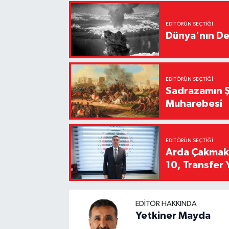
EDITÖRÜN SEÇTIĞI
Dünya'nın De
EDITÖRÜN SEÇTIĞI
Sadrazamın Ş
Muharebesi
EDITÖRÜN SEÇTIĞI
Arda Çakmak't
10, Transfer 
EDITÖR HAKKINDA
Yetkiner Mayda