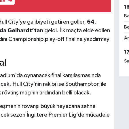
üle
1
Ba
 City’ye galibiyeti getiren goller,
64.
Be
da Gelhardt’tan
geldi. İlk maçta elde edilen
Am
 adını Championship play-off finaline yazdırmayı
1
al
Sa
dium’da oynanacak final karşılaşmasında
cek. Hull City’nin rakibi ise Southampton ile
övanş maçının ardından belli olacak.
eşleşmenin rövanşı büyük heyecana sahne
lecek sezon İngiltere Premier Lig’de mücadele