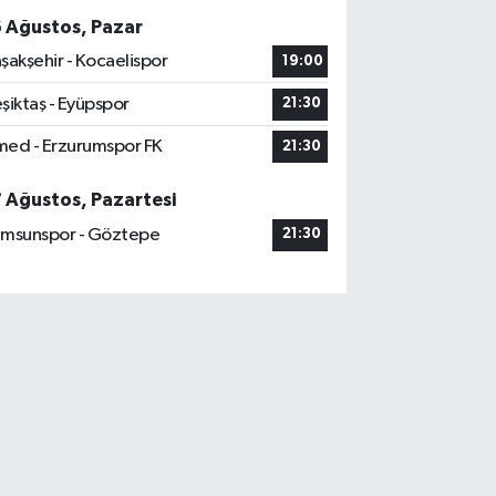
6 Ağustos, Pazar
şakşehir - Kocaelispor
19:00
şiktaş - Eyüpspor
21:30
ed - Erzurumspor FK
21:30
7 Ağustos, Pazartesi
msunspor - Göztepe
21:30