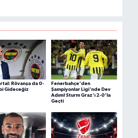
artal: Rövanşa da 0-
Fenerbahçe'den
bi Gideceğiz
Şampiyonlar Ligi'nde Dev
Adım! Sturm Graz'ı 2-0'la
Geçti