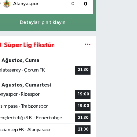
0
Alanyaspor
0
0
Detaylar için tıklayın
Süper Lig Fikstür
4 Ağustos, Cuma
latasaray - Çorum FK
21:30
5 Ağustos, Cumartesi
nyaspor - Rizespor
19:00
sımpaşa - Trabzonspor
19:00
nçlerbirliği S.K. - Fenerbahçe
21:30
ziantep FK - Alanyaspor
21:30