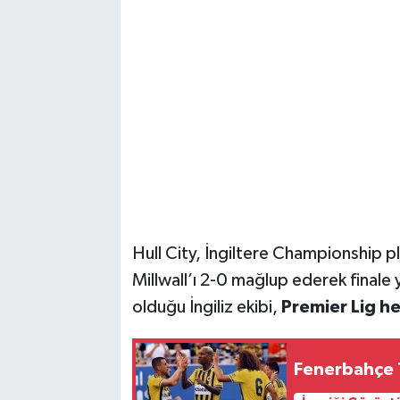
Hull City, İngiltere Championship p
Millwall’ı 2-0 mağlup ederek finale yü
olduğu İngiliz ekibi,
Premier Lig he
Fenerbahçe T