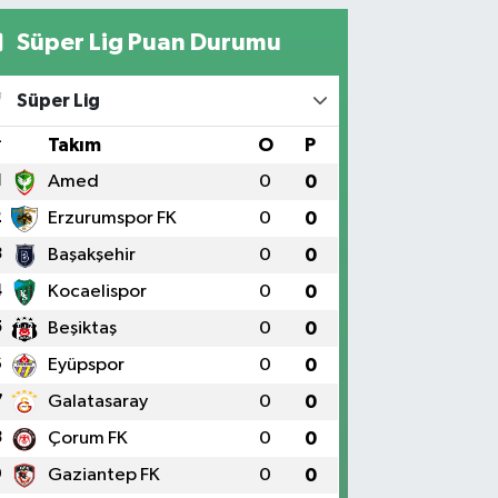
Süper Lig Puan Durumu
Süper Lig
#
Takım
O
P
1
Amed
0
0
2
Erzurumspor FK
0
0
3
Başakşehir
0
0
4
Kocaelispor
0
0
5
Beşiktaş
0
0
6
Eyüpspor
0
0
7
Galatasaray
0
0
8
Çorum FK
0
0
9
Gaziantep FK
0
0