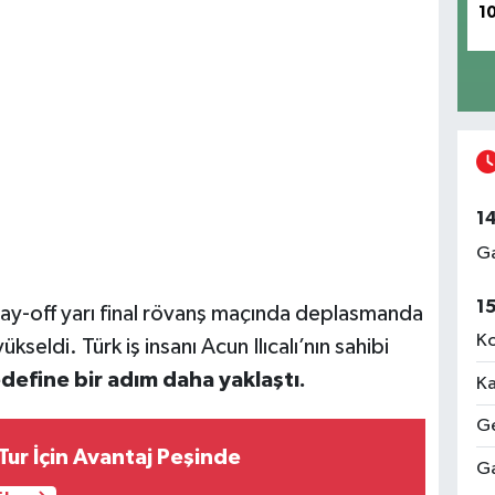
1
1
Ga
1
lay-off yarı final rövanş maçında deplasmanda
Ko
kseldi. Türk iş insanı Acun Ilıcalı’nın sahibi
define bir adım daha yaklaştı.
Ka
Ge
ur İçin Avantaj Peşinde
Ga