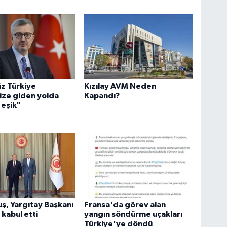
z Türkiye
Kızılay AVM Neden
ize giden yolda
Kapandı?
r eşik"
ş, Yargıtay Başkanı
Fransa'da görev alan
 kabul etti
yangın söndürme uçakları
Türkiye'ye döndü