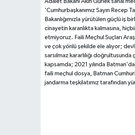
Adalet Bakanı Akın Gürlek sanal me
'Cumhurbaşkanımız Sayın Recep Tayyi
Bakanlığımızla yürütülen güçlü iş bi
cinayetin karanlıkta kalmasına, hiç
etmiyoruz. Faili Meçhul Suçları Ara
ve çok yönlü şekilde ele alıyor; devl
sarsılmaz kararlılığı doğrultusunda
kapsamda; 2021 yılında Batman'da iş
faili meçhul dosya, Batman Cumhur
jandarma teşkilatımız tarafından yürü