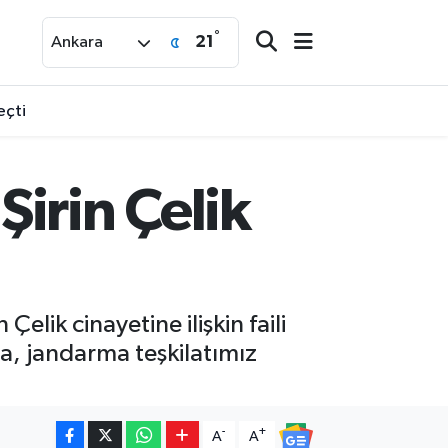
°
21
Ankara
eçti
irin Çelik
lik cinayetine ilişkin faili
, jandarma teşkilatımız
-
+
A
A