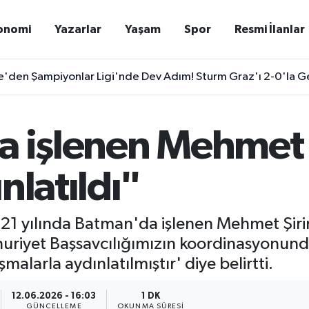
onomi
Yazarlar
Yaşam
Spor
Resmi İlanlar
'den Şampiyonlar Ligi'nde Dev Adım! Sturm Graz'ı 2-0'la G
a işlenen Mehmet Ş
nlatıldı"
1 yılında Batman'da işlenen Mehmet Şirin Çe
iyet Başsavcılığımızın koordinasyonunda
şmalarla aydınlatılmıştır' diye belirtti.
12.06.2026 - 16:03
1 DK
GÜNCELLEME
OKUNMA SÜRESI