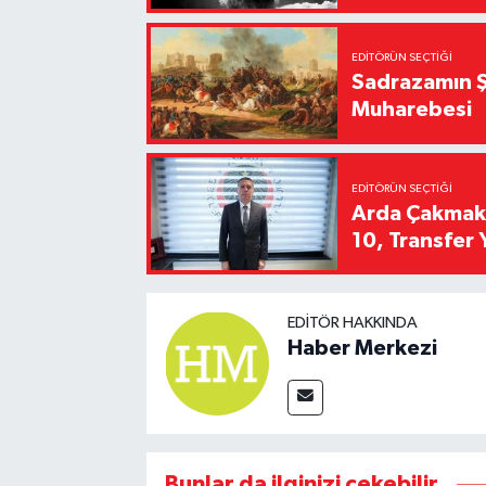
EDITÖRÜN SEÇTIĞI
Sadrazamın Ş
Muharebesi
EDITÖRÜN SEÇTIĞI
Arda Çakmak't
10, Transfer 
EDITÖR HAKKINDA
Haber Merkezi
Bunlar da ilginizi çekebilir