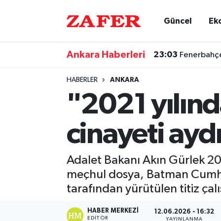
Güncel
Ek
Nöbetçi Eczaneler
Ankara Haberleri
23:03
Fenerbahçe
Hava Durumu
HABERLER
ANKARA
Ankara Namaz Vakitleri
"2021 yılınd
Trafik Durumu
cinayeti aydı
Süper Lig Puan Durumu ve Fikstür
Adalet Bakanı Akın Gürlek 202
Tüm Manşetler
meçhul dosya, Batman Cumhur
tarafından yürütülen titiz çalı
Son Dakika Haberleri
HABER MERKEZI
12.06.2026 - 16:32
Haber Arşivi
EDITÖR
YAYINLANMA