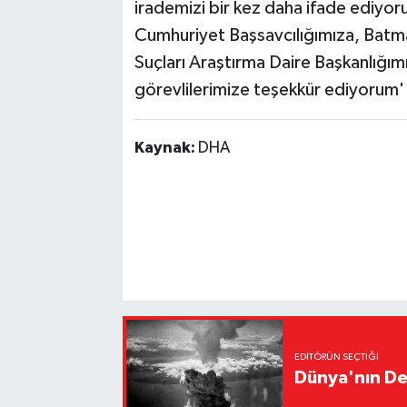
irademizi bir kez daha ifade ediyo
Cumhuriyet Başsavcılığımıza, Batma
Suçları Araştırma Daire Başkanlığı
görevlilerimize teşekkür ediyorum' i
Kaynak:
DHA
EDITÖRÜN SEÇTIĞI
Dünya'nın De