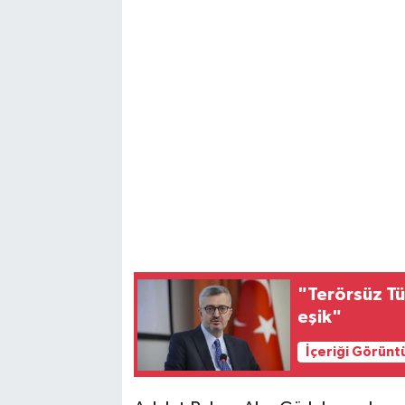
"Terörsüz Tü
eşik"
İçeriği Görünt