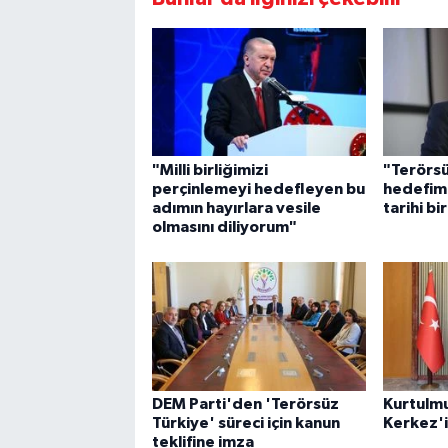
"Milli birliğimizi
"Terörsü
perçinlemeyi hedefleyen bu
hedefim
adımın hayırlara vesile
tarihi bi
olmasını diliyorum"
DEM Parti'den 'Terörsüz
Kurtulmu
Türkiye' süreci için kanun
Kerkez'i
teklifine imza