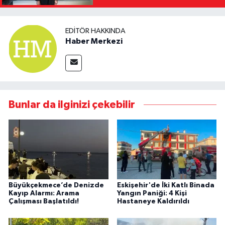
Kaldıracağız"
EDITÖR HAKKINDA
Haber Merkezi
Bunlar da ilginizi çekebilir
Büyükçekmece’de Denizde
Eskişehir'de İki Katlı Binada
Kayıp Alarmı: Arama
Yangın Paniği: 4 Kişi
Çalışması Başlatıldı!
Hastaneye Kaldırıldı