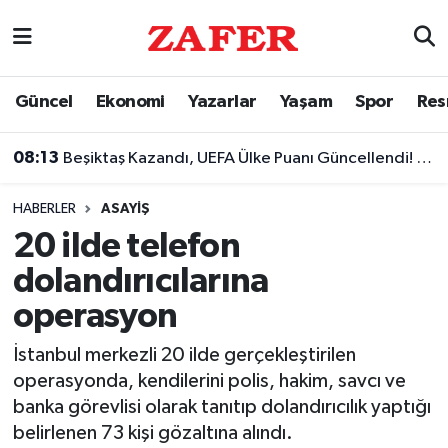
Nöbetçi Eczaneler
Güncel
Ekonomi
Yazarlar
Yaşam
Spor
Res
Hava Durumu
08:13
Beşiktaş Kazandı, UEFA Ülke Puanı Güncellendi! Türkiye'nin Sıralamadaki Yeri Belli Oldu
Ankara Namaz Vakitleri
HABERLER
ASAYIŞ
Trafik Durumu
20 ilde telefon
dolandırıcılarına
Süper Lig Puan Durumu ve Fikstür
operasyon
Tüm Manşetler
İstanbul merkezli 20 ilde gerçekleştirilen
operasyonda, kendilerini polis, hakim, savcı ve
Son Dakika Haberleri
banka görevlisi olarak tanıtıp dolandırıcılık yaptığı
belirlenen 73 kişi gözaltına alındı.
Haber Arşivi