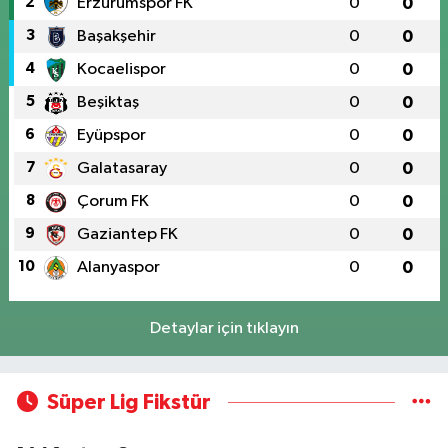
2
Erzurumspor FK
0
0
3
Başakşehir
0
0
4
Kocaelispor
0
0
5
Beşiktaş
0
0
6
Eyüpspor
0
0
7
Galatasaray
0
0
8
Çorum FK
0
0
9
Gaziantep FK
0
0
10
Alanyaspor
0
0
Detaylar için tıklayın
Süper Lig Fikstür