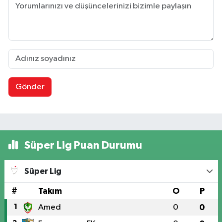
Gönder
Süper Lig Puan Durumu
Süper Lig
#
Takım
O
P
1
Amed
0
0