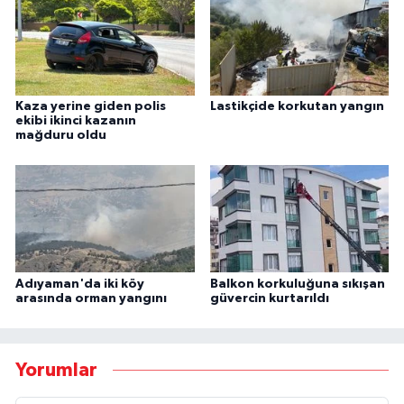
Kaza yerine giden polis
Lastikçide korkutan yangın
ekibi ikinci kazanın
mağduru oldu
Adıyaman'da iki köy
Balkon korkuluğuna sıkışan
arasında orman yangını
güvercin kurtarıldı
Yorumlar