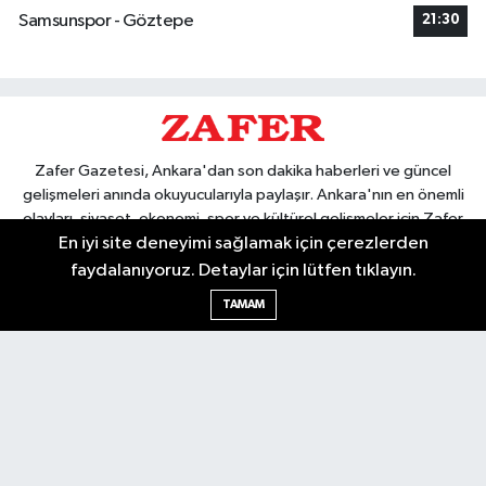
Samsunspor - Göztepe
21:30
Zafer Gazetesi, Ankara'dan son dakika haberleri ve güncel
gelişmeleri anında okuyucularıyla paylaşır. Ankara'nın en önemli
olayları, siyaset, ekonomi, spor ve kültürel gelişmeler için Zafer
En iyi site deneyimi sağlamak için çerezlerden
Gazetesi'ni takip edin. Başkentin güvendiği haber kaynağı.
faydalanıyoruz. Detaylar için lütfen tıklayın.
TAMAM
Nöbetçi Eczaneler
Hava Durumu
Ankara Namaz Vakitleri
Trafik Durumu
Puan Durumu ve Fikstür
Tüm Manşetler