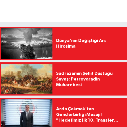
Dünya'nın Değiştiği An:
Hiroşima
Sadrazamın Şehit Düştüğü
Savaş: Petrovaradin
Muharebesi
Arda Çakmak'tan
Gençlerbirliği Mesajı!
"Hedefimiz İlk 10, Transfer
Yasağını Kısa Sürede