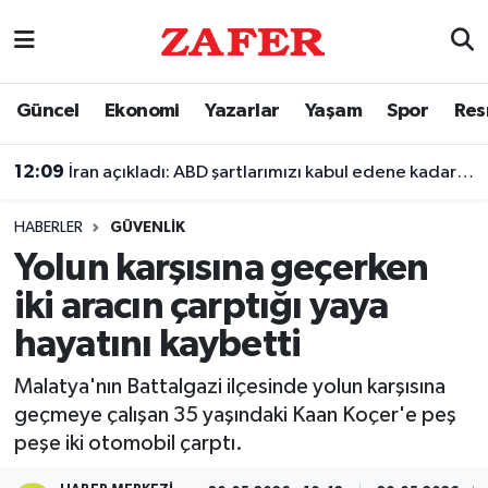
Nöbetçi Eczaneler
Güncel
Ekonomi
Yazarlar
Yaşam
Spor
Res
Hava Durumu
12:09
İran açıkladı: ABD şartlarımızı kabul edene kadar Hürmüz Boğazı'nı kontrol altında tutacağız
Ankara Namaz Vakitleri
HABERLER
GÜVENLIK
Trafik Durumu
Yolun karşısına geçerken
iki aracın çarptığı yaya
Süper Lig Puan Durumu ve Fikstür
hayatını kaybetti
Tüm Manşetler
Malatya'nın Battalgazi ilçesinde yolun karşısına
geçmeye çalışan 35 yaşındaki Kaan Koçer'e peş
Son Dakika Haberleri
peşe iki otomobil çarptı.
Haber Arşivi