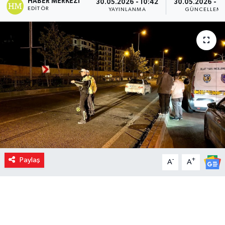
HABER MERKEZI
30.05.2026 - 10:42
30.05.2026 - 1
EDITÖR
YAYINLANMA
GÜNCELLEM
Paylaş
-
+
A
A