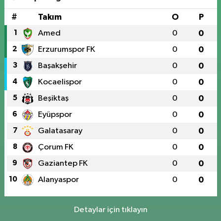
#
Takım
O
P
1
Amed
0
0
2
Erzurumspor FK
0
0
3
Başakşehir
0
0
4
Kocaelispor
0
0
5
Beşiktaş
0
0
6
Eyüpspor
0
0
7
Galatasaray
0
0
8
Çorum FK
0
0
9
Gaziantep FK
0
0
10
Alanyaspor
0
0
Detaylar için tıklayın