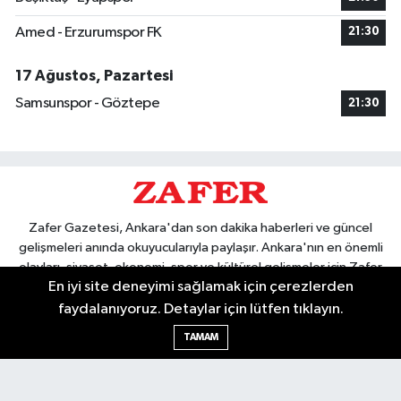
Amed - Erzurumspor FK
21:30
17 Ağustos, Pazartesi
Samsunspor - Göztepe
21:30
Zafer Gazetesi, Ankara'dan son dakika haberleri ve güncel
gelişmeleri anında okuyucularıyla paylaşır. Ankara'nın en önemli
olayları, siyaset, ekonomi, spor ve kültürel gelişmeler için Zafer
En iyi site deneyimi sağlamak için çerezlerden
Gazetesi'ni takip edin. Başkentin güvendiği haber kaynağı.
faydalanıyoruz. Detaylar için lütfen tıklayın.
TAMAM
Nöbetçi Eczaneler