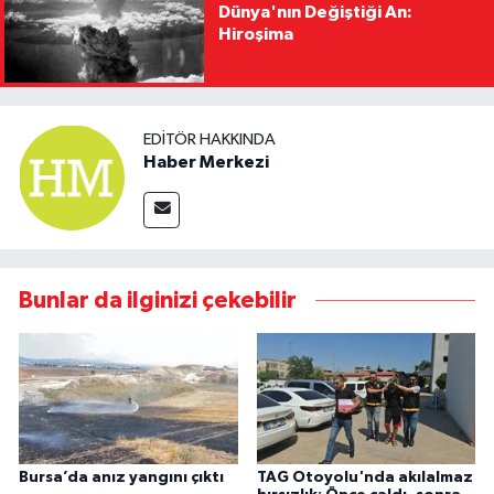
Dünya'nın Değiştiği An:
Hiroşima
EDITÖR HAKKINDA
Haber Merkezi
Bunlar da ilginizi çekebilir
Bursa’da anız yangını çıktı
TAG Otoyolu'nda akılalmaz