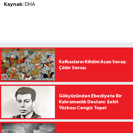
Kaynak:
DHA
Kafkasların Kilidini Açan Savaş:
Çıldır Savaşı
Gökyüzünden Ebediyete Bir
Kahramanlık Destanı: Şehit
Yüzbaşı Cengiz Topel