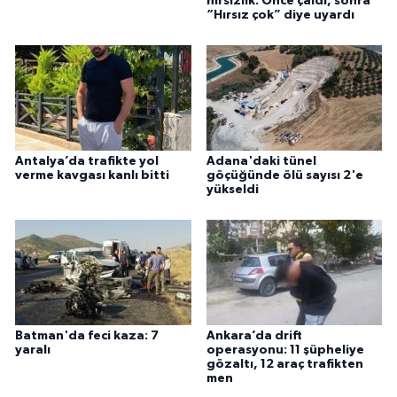
hırsızlık: Önce çaldı, sonra
“Hırsız çok” diye uyardı
Antalya’da trafikte yol
Adana'daki tünel
verme kavgası kanlı bitti
göçüğünde ölü sayısı 2'e
yükseldi
Batman'da feci kaza: 7
Ankara’da drift
yaralı
operasyonu: 11 şüpheliye
gözaltı, 12 araç trafikten
men