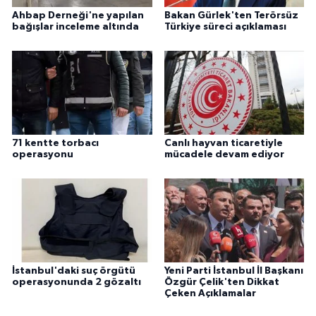
Ahbap Derneği'ne yapılan
Bakan Gürlek'ten Terörsüz
bağışlar inceleme altında
Türkiye süreci açıklaması
71 kentte torbacı
Canlı hayvan ticaretiyle
operasyonu
mücadele devam ediyor
İstanbul'daki suç örgütü
Yeni Parti İstanbul İl Başkanı
operasyonunda 2 gözaltı
Özgür Çelik'ten Dikkat
Çeken Açıklamalar