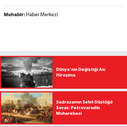
Muhabir:
Haber Merkezi
Dünya'nın Değiştiği An:
Hiroşima
Sadrazamın Şehit Düştüğü
Savaş: Petrovaradin
Muharebesi