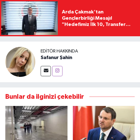
Arda Çakmak'tan
Gençlerbirliği Mesajı!
"Hedefimiz İlk 10, Transfer
Yasağını Kısa Sürede
Kaldıracağız"
EDITÖR HAKKINDA
Safanur Şahin
Bunlar da ilginizi çekebilir