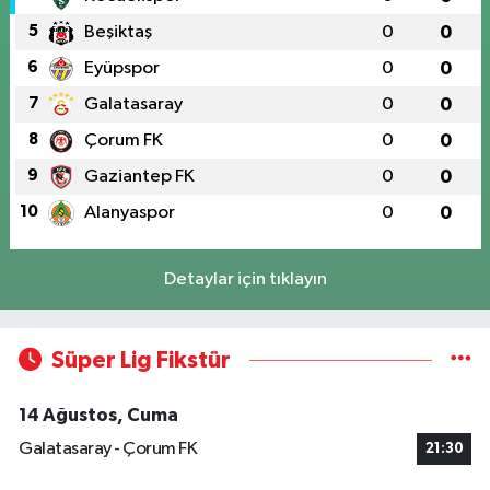
5
Beşiktaş
0
0
6
Eyüpspor
0
0
7
Galatasaray
0
0
8
Çorum FK
0
0
9
Gaziantep FK
0
0
10
Alanyaspor
0
0
Detaylar için tıklayın
Süper Lig Fikstür
14 Ağustos, Cuma
Galatasaray - Çorum FK
21:30