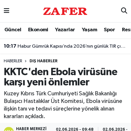
Nöbetçi Eczaneler
Güncel
Ekonomi
Yazarlar
Yaşam
Spor
Res
Hava Durumu
10:17
Habur Gümrük Kapısı’nda 2026’nın günlük TIR çıkış rekoru kırıldı
Ankara Namaz Vakitleri
HABERLER
DIŞ HABERLER
Trafik Durumu
KKTC'den Ebola virüsüne
karşı yeni önlemler
Süper Lig Puan Durumu ve Fikstür
Kuzey Kıbrıs Türk Cumhuriyeti Sağlık Bakanlığı
Tüm Manşetler
Bulaşıcı Hastalıklar Üst Komitesi, Ebola virüsüne
ilişkin tanı ve tedavi süreçlerine yönelik alınan
Son Dakika Haberleri
kararları açıkladı.
Haber Arşivi
HABER MERKEZI
02.06.2026 - 09:48
02.06.2026 - 