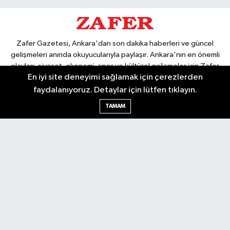
Zafer Gazetesi, Ankara'dan son dakika haberleri ve güncel
gelişmeleri anında okuyucularıyla paylaşır. Ankara'nın en önemli
olayları, siyaset, ekonomi, spor ve kültürel gelişmeler için Zafer
En iyi site deneyimi sağlamak için çerezlerden
Gazetesi'ni takip edin. Başkentin güvendiği haber kaynağı.
faydalanıyoruz. Detaylar için lütfen tıklayın.
TAMAM
Nöbetçi Eczaneler
Hava Durumu
Ankara Namaz Vakitleri
Trafik Durumu
Puan Durumu ve Fikstür
Tüm Manşetler
Son Dakika Haberleri
Haber Arşivi