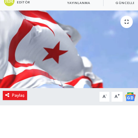
EDITÖR
YAYINLANMA
GÜNCELLEM
Paylaş
-
+
A
A