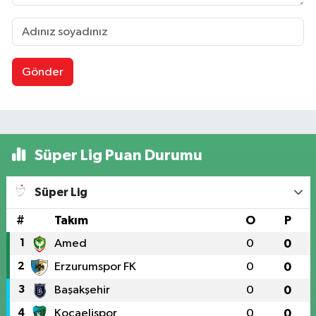
Gönder
Süper Lig Puan Durumu
Süper Lig
#
Takım
O
P
1
Amed
0
0
2
Erzurumspor FK
0
0
3
Başakşehir
0
0
4
Kocaelispor
0
0