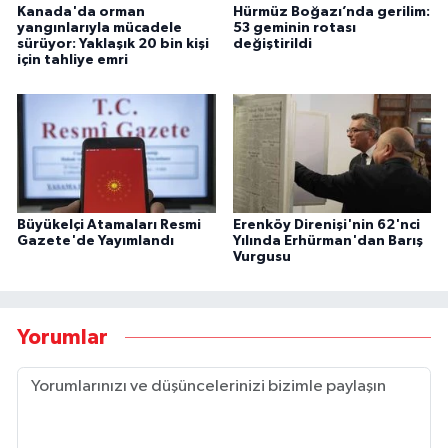
Kanada'da orman
Hürmüz Boğazı’nda gerilim:
yangınlarıyla mücadele
53 geminin rotası
sürüyor: Yaklaşık 20 bin kişi
değiştirildi
için tahliye emri
Büyükelçi Atamaları Resmi
Erenköy Direnişi'nin 62'nci
Gazete'de Yayımlandı
Yılında Erhürman'dan Barış
Vurgusu
Yorumlar