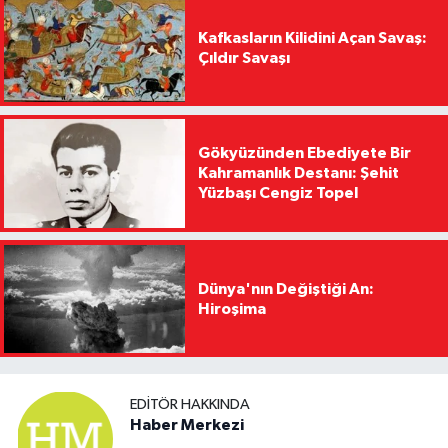
Kafkasların Kilidini Açan Savaş:
Çıldır Savaşı
Gökyüzünden Ebediyete Bir
Kahramanlık Destanı: Şehit
Yüzbaşı Cengiz Topel
Dünya'nın Değiştiği An:
Hiroşima
EDITÖR HAKKINDA
Haber Merkezi