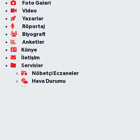
Foto Galeri
Video
Yazarlar
Röportaj
Biyografi
Anketler
Künye
İletişim
Servisler
Nöbetçi Eczaneler
Hava Durumu
Ankara Namaz Vakitleri
Trafik Durumu
Süper Lig Puan Durumu ve Fikstür
Tüm Manşetler
Son Dakika Haberleri
Haber Arşivi