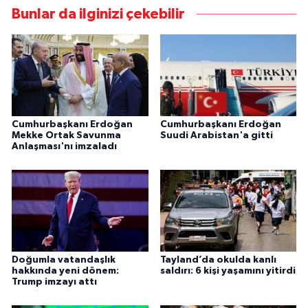
Bunlar da ilginizi çekebilir
Cumhurbaşkanı Erdoğan
Cumhurbaşkanı Erdoğan
Mekke Ortak Savunma
Suudi Arabistan'a gitti
Anlaşması'nı imzaladı
Doğumla vatandaşlık
Tayland’da okulda kanlı
hakkında yeni dönem:
saldırı: 6 kişi yaşamını yitirdi
Trump imzayı attı