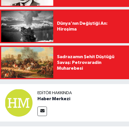
Dünya'nın Değiştiği An:
Hiroşima
Sadrazamın Şehit Düştüğü
Savaş: Petrovaradin
Muharebesi
EDITÖR HAKKINDA
Haber Merkezi