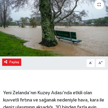
Paylaş
-
+
A
A
Yeni Zelanda'nın Kuzey Adası'nda etkili olan
kuvvetli fırtına ve sağanak nedeniyle hava, kara ile
deniz ulaşımının aksadığı, 30 binden fazla evin