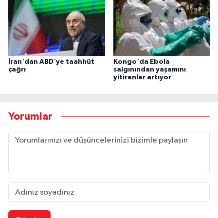
İran'dan ABD'ye taahhüt
Kongo'da Ebola
çağrı
salgınından yaşamını
yitirenler artıyor
Yorumlar