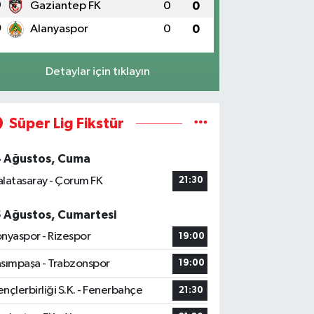
9
Gaziantep FK
0
0
0
Alanyaspor
0
0
Detaylar için tıklayın
Süper Lig Fikstür
4 Ağustos, Cuma
latasaray - Çorum FK
21:30
5 Ağustos, Cumartesi
nyaspor - Rizespor
19:00
sımpaşa - Trabzonspor
19:00
nçlerbirliği S.K. - Fenerbahçe
21:30