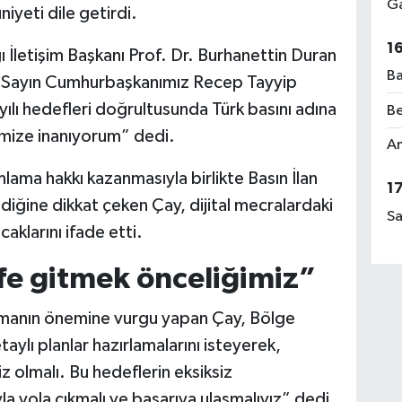
Ga
yeti dile getirdi.
1
İletişim Başkanı Prof. Dr. Burhanettin Duran
Ba
y, “Sayın Cumhurbaşkanımız Recep Tayyip
yılı hedefleri doğrultusunda Türk basını adına
Be
imize inanıyorum” dedi.
Am
lama hakkı kazanmasıyla birlikte Basın İlan
1
iğine dikkat çeken Çay, dijital mecralardaki
Sa
aklarını ifade etti.
fe gitmek önceliğimiz”
manın önemine vurgu yapan Çay, Bölge
ylı planlar hazırlamalarını isteyerek,
 olmalı. Bu hedeflerin eksiksiz
a yola çıkmalı ve başarıya ulaşmalıyız” dedi.