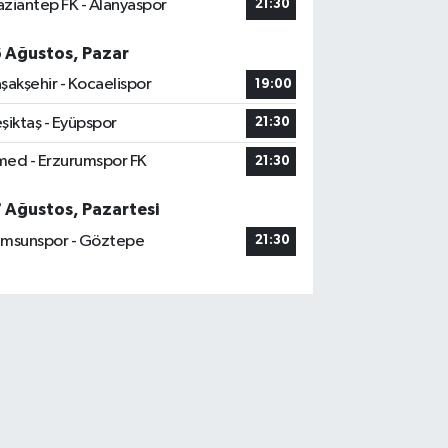
ziantep FK - Alanyaspor
21:30
6 Ağustos, Pazar
şakşehir - Kocaelispor
19:00
şiktaş - Eyüpspor
21:30
ed - Erzurumspor FK
21:30
7 Ağustos, Pazartesi
msunspor - Göztepe
21:30