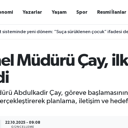
onomi
Yazarlar
Yaşam
Spor
Resmi İlanlar
 sisteminde yeni dönem: “Suça sürüklenen çocuk” ifadesi de
el Müdürü Çay, ilk 
di
ürü Abdulkadir Çay, göreve başlamasının
 gerçekleştirerek planlama, iletişim ve hed
22.10.2025 - 09:08
GÜNCELLEME