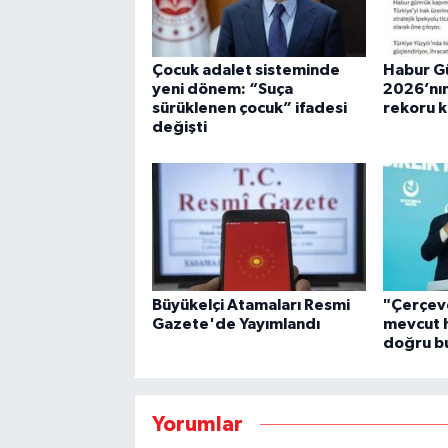
Çocuk adalet sisteminde
Habur G
yeni dönem: “Suça
2026’nın
sürüklenen çocuk” ifadesi
rekoru kı
değişti
Büyükelçi Atamaları Resmi
"Çerçeve
Gazete'de Yayımlandı
mevcut h
doğru b
Yorumlar