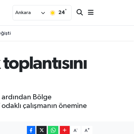
°
24
Ankara
ğişti
toplantısını
 ardından Bölge
ef odaklı çalışmanın önemine
-
+
A
A