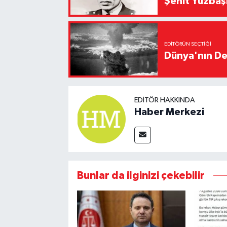
Şehit Yüzbaş
EDITÖRÜN SEÇTIĞI
Dünya'nın De
EDITÖR HAKKINDA
Haber Merkezi
Bunlar da ilginizi çekebilir