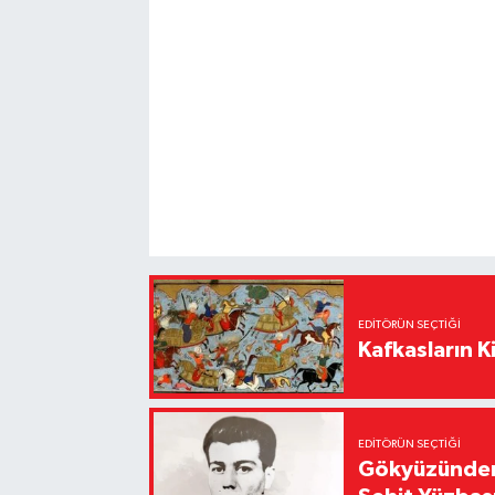
EDITÖRÜN SEÇTIĞI
Kafkasların Ki
EDITÖRÜN SEÇTIĞI
Gökyüzünden 