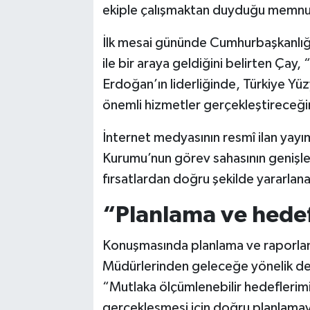
ekiple çalışmaktan duyduğu memnuni
İlk mesai gününde Cumhurbaşkanlığı 
ile bir araya geldiğini belirten Ça
Erdoğan’ın liderliğinde, Türkiye Yüz
önemli hizmetler gerçekleştireceğ
İnternet medyasının resmî ilan yayım
Kurumu’nun görev sahasının genişled
fırsatlardan doğru şekilde yararlanac
“Planlama ve hede
Konuşmasında planlama ve raporla
Müdürlerinden geleceğe yönelik deta
“Mutlaka ölçümlenebilir hedeflerimiz
gerçekleşmesi için doğru planlamayl