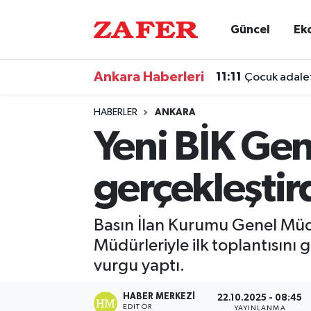
Güncel
Ek
Nöbetçi Eczaneler
Ankara Haberleri
11:11
Çocuk adalet
Hava Durumu
HABERLER
ANKARA
Ankara Namaz Vakitleri
Yeni BİK Gen
Trafik Durumu
gerçekleştir
Süper Lig Puan Durumu ve Fikstür
Basın İlan Kurumu Genel Müd
Tüm Manşetler
Müdürleriyle ilk toplantısını
vurgu yaptı.
Son Dakika Haberleri
HABER MERKEZI
22.10.2025 - 08:45
Haber Arşivi
EDITÖR
YAYINLANMA