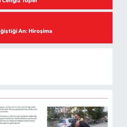
ı Cengiz Topel
ğiştiği An: Hiroşima