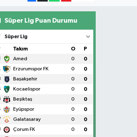
Süper Lig Puan Durumu
Süper Lig
#
Takım
O
P
1
Amed
0
0
2
Erzurumspor FK
0
0
3
Başakşehir
0
0
4
Kocaelispor
0
0
5
Beşiktaş
0
0
6
Eyüpspor
0
0
7
Galatasaray
0
0
8
Çorum FK
0
0