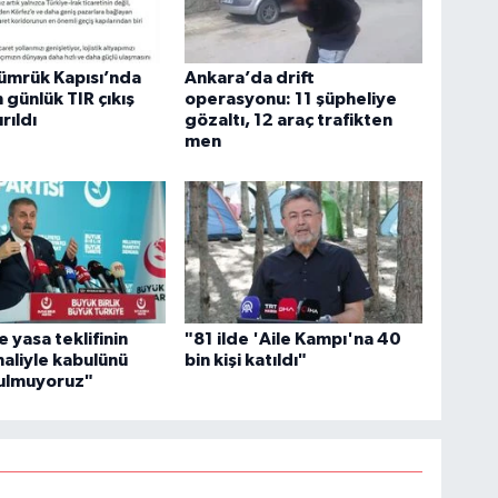
ümrük Kapısı’nda
Ankara’da drift
 günlük TIR çıkış
operasyonu: 11 şüpheliye
rıldı
gözaltı, 12 araç trafikten
men
 yasa teklifinin
"81 ilde 'Aile Kampı'na 40
aliyle kabulünü
bin kişi katıldı"
ulmuyoruz"