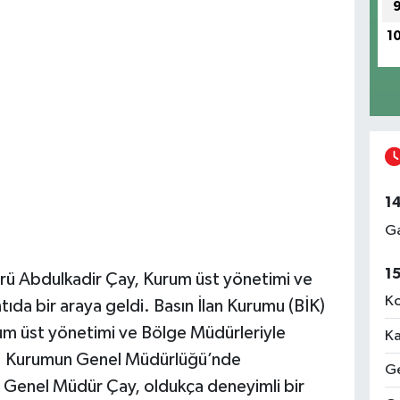
1
1
Ga
1
rü Abdulkadir Çay, Kurum üst yönetimi ve
Ko
ıda bir araya geldi. Basın İlan Kurumu (BİK)
m üst yönetimi ve Bölge Müdürleriyle
Ka
di. Kurumun Genel Müdürlüğü’nde
Ge
n Genel Müdür Çay, oldukça deneyimli bir