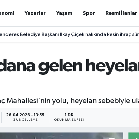
onomi
Yazarlar
Yaşam
Spor
Resmi İlanlar
deres Belediye Başkanı İlkay Çiçek hakkında kesin ihraç sü
ana gelen heyelan
Mahallesi'nin yolu, heyelan sebebiyle ul
26.04.2026 - 13:55
1 DK
GÜNCELLEME
OKUNMA SÜRESI