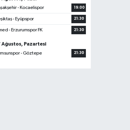
şakşehir - Kocaelispor
19:00
şiktaş - Eyüpspor
21:30
ed - Erzurumspor FK
21:30
7 Ağustos, Pazartesi
msunspor - Göztepe
21:30