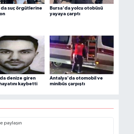
'da suç örgütlerine
Bursa'da yolcu otobüsü
on
yayaya çarptı
da denize giren
Antalya'da otomobil ve
hayatını kaybetti
minibüs çarpıştı