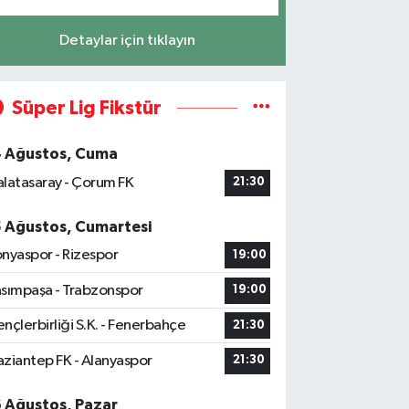
Detaylar için tıklayın
Süper Lig Fikstür
4 Ağustos, Cuma
latasaray - Çorum FK
21:30
5 Ağustos, Cumartesi
nyaspor - Rizespor
19:00
sımpaşa - Trabzonspor
19:00
nçlerbirliği S.K. - Fenerbahçe
21:30
ziantep FK - Alanyaspor
21:30
6 Ağustos, Pazar