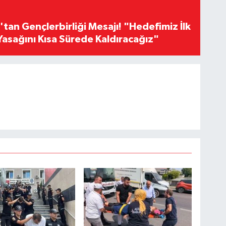
an Gençlerbirliği Mesajı! "Hedefimiz İlk
Yasağını Kısa Sürede Kaldıracağız"