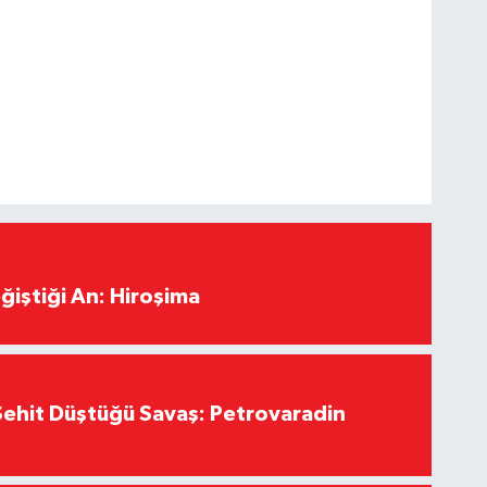
ğiştiği An: Hiroşima
ehit Düştüğü Savaş: Petrovaradin