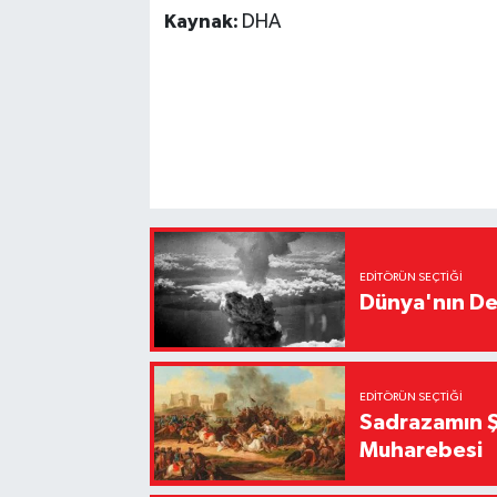
Kaynak:
DHA
EDITÖRÜN SEÇTIĞI
Dünya'nın De
EDITÖRÜN SEÇTIĞI
Sadrazamın Ş
Muharebesi