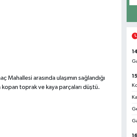
1
Ga
1
ç Mahallesi arasında ulaşımın sağlandığı
Ko
 kopan toprak ve kaya parçaları düştü.
Ka
Ge
Ga
1