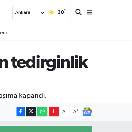
°
30
Ankara
reci
 tedirginlik
aşıma kapandı.
-
+
A
A