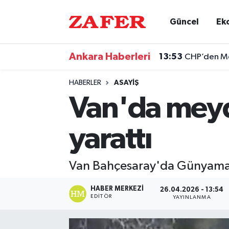
Güncel
Ek
Nöbetçi Eczaneler
Ankara Haberleri
13:53
CHP’den Men
Hava Durumu
HABERLER
ASAYIŞ
Ankara Namaz Vakitleri
Van'da meyd
Trafik Durumu
yarattı
Süper Lig Puan Durumu ve Fikstür
Van Bahçesaray'da Günyamaç 
Tüm Manşetler
HABER MERKEZI
26.04.2026 - 13:54
Son Dakika Haberleri
EDITÖR
YAYINLANMA
Haber Arşivi