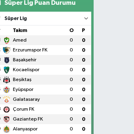
Süper Lig Puan Durumu
Süper Lig
#
Takım
O
P
1
Amed
0
0
2
Erzurumspor FK
0
0
3
Başakşehir
0
0
4
Kocaelispor
0
0
5
Beşiktaş
0
0
6
Eyüpspor
0
0
7
Galatasaray
0
0
8
Çorum FK
0
0
9
Gaziantep FK
0
0
0
Alanyaspor
0
0