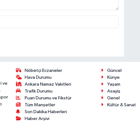
Nöbetçi Eczaneler
Güncel
Hava Durumu
Künye
i ve
Ankara Namaz Vakitleri
Yaşam
.
Trafik Durumu
Asayiş
 spor
Puan Durumu ve Fikstür
Genel
p
Tüm Manşetler
Kültür & Sanat
Son Dakika Haberleri
Haber Arşivi