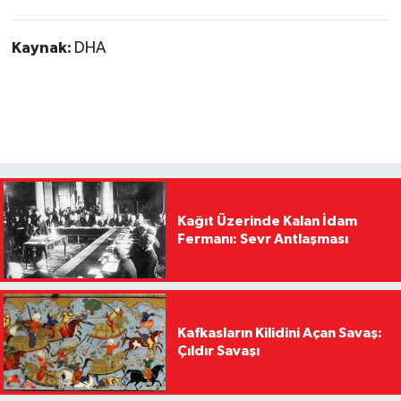
Kaynak:
DHA
Kağıt Üzerinde Kalan İdam
Fermanı: Sevr Antlaşması
Kafkasların Kilidini Açan Savaş:
Çıldır Savaşı