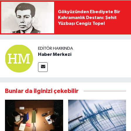
Gökyüzünden Ebediyete Bir
Kahramanlık Destanı: Şehit
Yüzbaşı Cengiz Topel
EDITÖR HAKKINDA
Haber Merkezi
Bunlar da ilginizi çekebilir