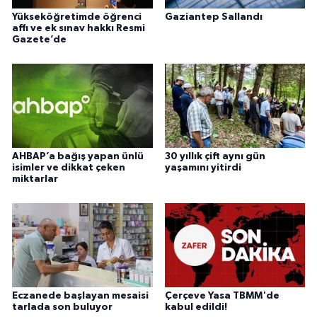
Yükseköğretimde öğrenci
Gaziantep Sallandı
affı ve ek sınav hakkı Resmi
Gazete’de
AHBAP’a bağış yapan ünlü
30 yıllık çift aynı gün
isimler ve dikkat çeken
yaşamını yitirdi
miktarlar
Eczanede başlayan mesaisi
Çerçeve Yasa TBMM'de
tarlada son buluyor
kabul edildi!