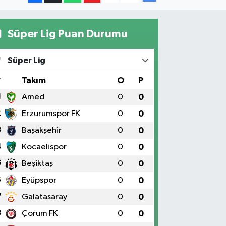
Süper Lig Puan Durumu
Süper Lig
#
Takım
O
P
1
Amed
0
0
2
Erzurumspor FK
0
0
3
Başakşehir
0
0
4
Kocaelispor
0
0
5
Beşiktaş
0
0
6
Eyüpspor
0
0
7
Galatasaray
0
0
8
Çorum FK
0
0