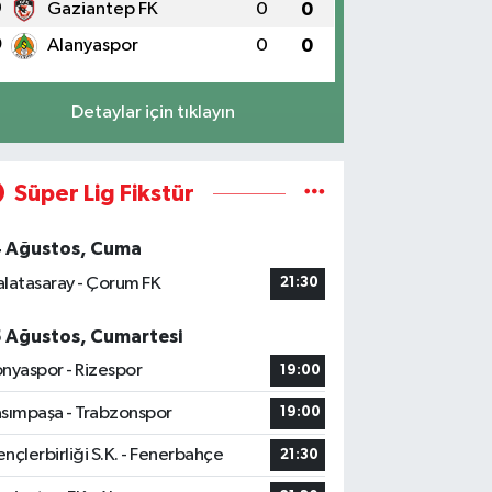
9
Gaziantep FK
0
0
0
Alanyaspor
0
0
Detaylar için tıklayın
Süper Lig Fikstür
4 Ağustos, Cuma
latasaray - Çorum FK
21:30
5 Ağustos, Cumartesi
nyaspor - Rizespor
19:00
sımpaşa - Trabzonspor
19:00
nçlerbirliği S.K. - Fenerbahçe
21:30