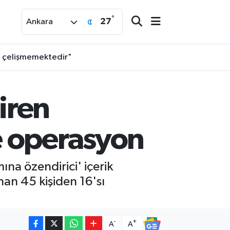
°
27
Ankara
le çelişmemektedir"
iren
e operasyon
na özendirici' içerik
nan 45 kişiden 16'sı
-
+
A
A