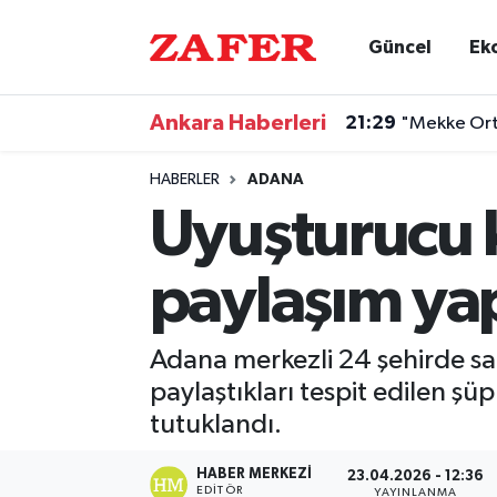
Güncel
Ek
Nöbetçi Eczaneler
21:29
"Mekke Orta
Ankara Haberleri
Hava Durumu
20:32
'Çerçeve ya
HABERLER
ADANA
Ankara Namaz Vakitleri
Uyuşturucu 
Trafik Durumu
paylaşım ya
Süper Lig Puan Durumu ve Fikstür
Adana merkezli 24 şehirde sa
Tüm Manşetler
paylaştıkları tespit edilen şü
tutuklandı.
Son Dakika Haberleri
HABER MERKEZI
23.04.2026 - 12:36
Haber Arşivi
EDITÖR
YAYINLANMA