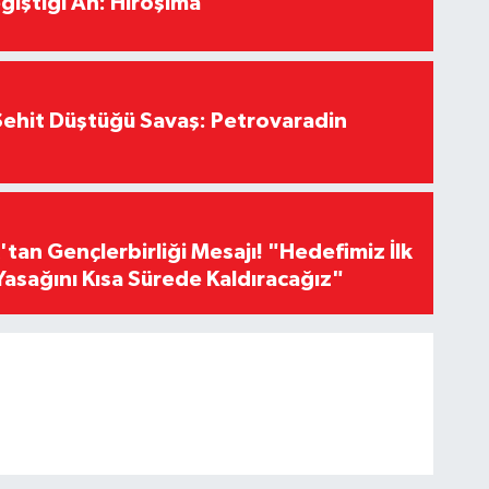
ğiştiği An: Hiroşima
ehit Düştüğü Savaş: Petrovaradin
an Gençlerbirliği Mesajı! "Hedefimiz İlk
Yasağını Kısa Sürede Kaldıracağız"