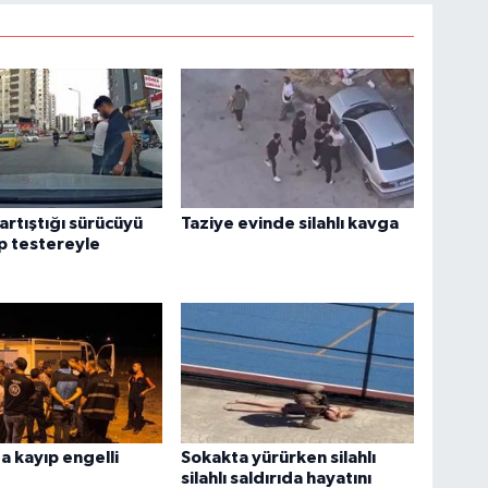
 artıştığı sürücüyü
Taziye evinde silahlı kavga
p testereyle
 kayıp engelli
Sokakta yürürken silahlı
silahlı saldırıda hayatını