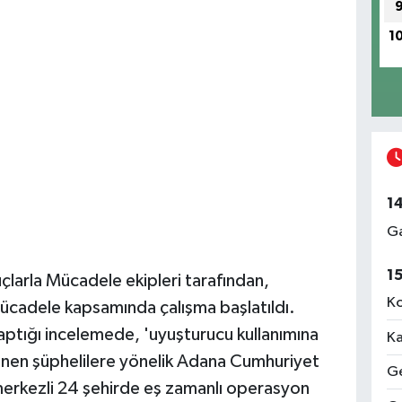
1
1
Ga
1
çlarla Mücadele ekipleri tarafından,
Ko
ücadele kapsamında çalışma başlatıldı.
aptığı incelemede, 'uyuşturucu kullanımına
Ka
irlenen şüphelilere yönelik Adana Cumhuriyet
Ge
erkezli 24 şehirde eş zamanlı operasyon