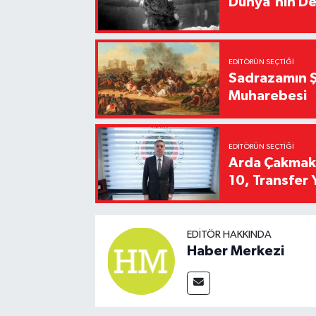
Dünya'nın De
EDITÖRÜN SEÇTIĞI
Sadrazamın Ş
Muharebesi
EDITÖRÜN SEÇTIĞI
Arda Çakmak't
10, Transfer 
EDITÖR HAKKINDA
Haber Merkezi