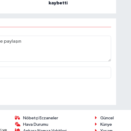
kaybetti
Nöbetçi Eczaneler
Güncel
Hava Durumu
Künye
i ve
Ankara Namaz Vakitleri
Yaşam