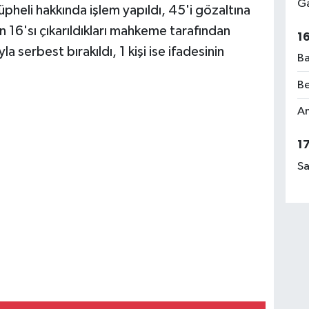
Ga
pheli hakkında işlem yapıldı, 45'i gözaltına
en 16'sı çıkarıldıkları mahkeme tarafından
1
yla serbest bırakıldı, 1 kişi ise ifadesinin
Ba
Be
Am
1
Sa