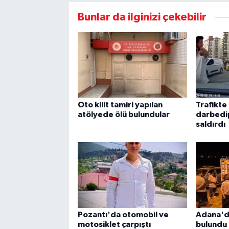
Bunlar da ilginizi çekebilir
Oto kilit tamiri yapılan
Trafikte
atölyede ölü bulundular
darbedi
saldırdı
Pozantı'da otomobil ve
Adana'da
motosiklet çarpıştı
bulundu