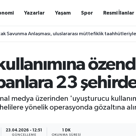
onomi
Yazarlar
Yaşam
Spor
Resmi İlanlar
k Savunma Anlaşması, uluslararası müttefiklik taahhütleriy
sa' teklifi komisyonda
kullanımına özend
panlara 23 şehird
nal medya üzerinden 'uyuşturucu kullanımı
phelilere yönelik operasyonda gözaltına alı
23.04.2026 - 12:51
1 DK
GÜNCELLEME
OKUNMA SÜRESI