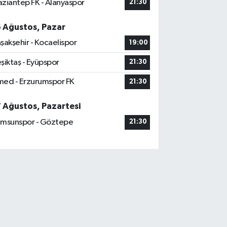
ziantep FK - Alanyaspor
21:30
6 Ağustos, Pazar
şakşehir - Kocaelispor
19:00
şiktaş - Eyüpspor
21:30
ed - Erzurumspor FK
21:30
7 Ağustos, Pazartesi
msunspor - Göztepe
21:30