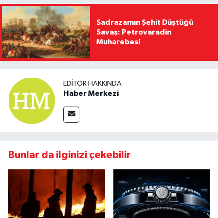
Sadrazamın Şehit Düştüğü
Savaş: Petrovaradin
Muharebesi
EDITÖR HAKKINDA
Haber Merkezi
Bunlar da ilginizi çekebilir