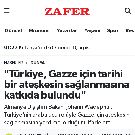
Nöbetçi Eczaneler
Güncel
Ekonomi
Yazarlar
Yaşam
Spor
Res
Hava Durumu
01:27
Kütahya'da İki Otomobil Çarpıştı
Ankara Namaz Vakitleri
HABERLER
DÜNYA
Trafik Durumu
"Türkiye, Gazze için tarihi
bir ateşkesin sağlanmasına
Süper Lig Puan Durumu ve Fikstür
katkıda bulundu"
Tüm Manşetler
Almanya Dışişleri Bakanı Johann Wadephul,
Türkiye'nin arabulucu rolüyle Gazze için ateşkesin
Son Dakika Haberleri
sağlanmasına yardımcı olduğunu ifade etti.
Haber Arşivi