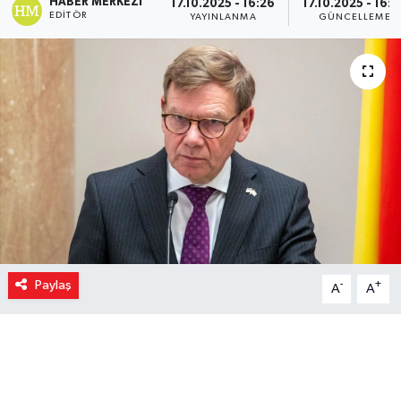
HABER MERKEZI
17.10.2025 - 16:26
17.10.2025 - 16:2
EDITÖR
YAYINLANMA
GÜNCELLEME
Paylaş
-
+
A
A