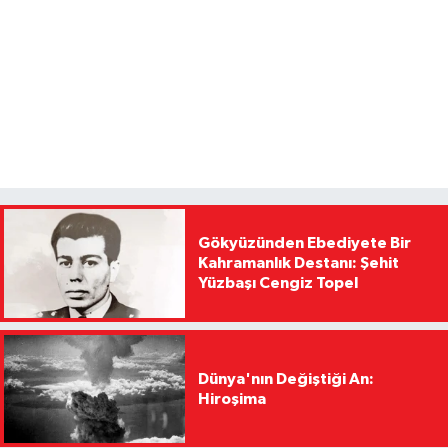
Gökyüzünden Ebediyete Bir
Kahramanlık Destanı: Şehit
Yüzbaşı Cengiz Topel
Dünya'nın Değiştiği An:
Hiroşima