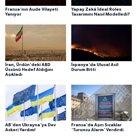
Fransa'nın Aude Vilayeti
Yapay Zekâ İdeal Rolex
Yanıyor
Tasarımını Nasıl Modelledi?
İran, Ürdün'deki ABD
İspanya'da Ulusal Acil
Üssünü Hedef Aldığını
Durum Bitti
Açıkladı
AB'den Ukrayna'ya Dev
Fransa'da Aşırı Sıcaklar
Askeri Yardım!
'Turuncu Alarm' Verdirdi