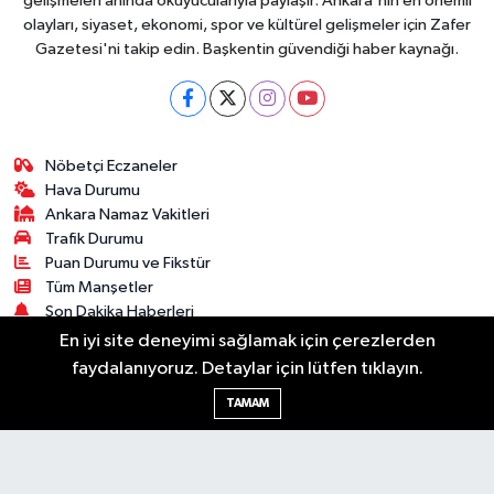
gelişmeleri anında okuyucularıyla paylaşır. Ankara'nın en önemli
olayları, siyaset, ekonomi, spor ve kültürel gelişmeler için Zafer
Gazetesi'ni takip edin. Başkentin güvendiği haber kaynağı.
Nöbetçi Eczaneler
Hava Durumu
Ankara Namaz Vakitleri
Trafik Durumu
Puan Durumu ve Fikstür
Tüm Manşetler
Son Dakika Haberleri
Haber Arşivi
En iyi site deneyimi sağlamak için çerezlerden
faydalanıyoruz. Detaylar için lütfen tıklayın.
Güncel
Ekonomi
Künye
Yazarlar
Yaşam
TAMAM
Spor
Asayiş
Bilim & Teknoloji
Genel
Gündem
Kültür & Sanat
Magazin