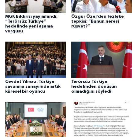
MGK Bildirisi yayımlandı:
Özgür Özel’den fezleke
“Terörsüz Türkiye”
tepkisi: “Bunun neresi
hedefinde yeni aşama
rüşvet?”
vurgusu
Cevdet Yılmaz: Türkiye
Terörsüz Türkiye
savunma sanayiinde artık
hedefinden dönüşün
küresel bir oyuncu
olmadığını söyledi