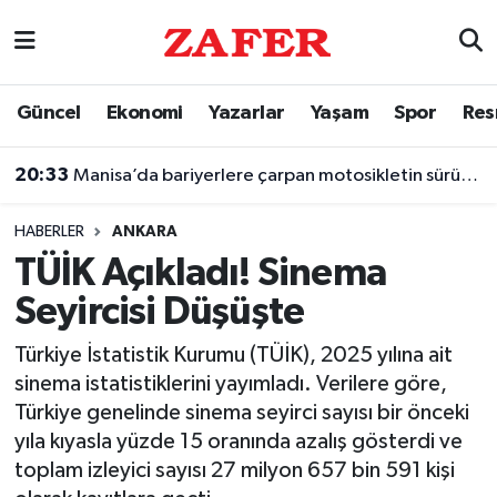
Nöbetçi Eczaneler
Güncel
Ekonomi
Yazarlar
Yaşam
Spor
Res
Hava Durumu
20:33
Manisa’da bariyerlere çarpan motosikletin sürücüsü öldü
Ankara Namaz Vakitleri
HABERLER
ANKARA
Trafik Durumu
TÜİK Açıkladı! Sinema
Seyircisi Düşüşte
Süper Lig Puan Durumu ve Fikstür
Türkiye İstatistik Kurumu (TÜİK), 2025 yılına ait
Tüm Manşetler
sinema istatistiklerini yayımladı. Verilere göre,
Türkiye genelinde sinema seyirci sayısı bir önceki
Son Dakika Haberleri
yıla kıyasla yüzde 15 oranında azalış gösterdi ve
toplam izleyici sayısı 27 milyon 657 bin 591 kişi
Haber Arşivi