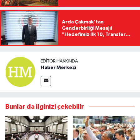
Arda Çakmak'tan
Gençlerbirliği Mesajı!
"Hedefimiz İlk 10, Transfer
Yasağını Kısa Sürede
Kaldıracağız"
EDITÖR HAKKINDA
Haber Merkezi
Bunlar da ilginizi çekebilir