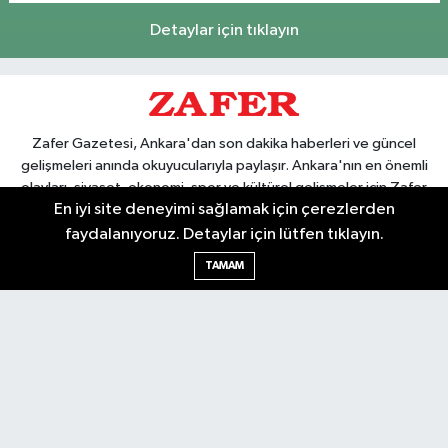
Detaylar için tıklayın
Zafer Gazetesi, Ankara'dan son dakika haberleri ve güncel
gelişmeleri anında okuyucularıyla paylaşır. Ankara'nın en önemli
olayları, siyaset, ekonomi, spor ve kültürel gelişmeler için Zafer
En iyi site deneyimi sağlamak için çerezlerden
Gazetesi'ni takip edin. Başkentin güvendiği haber kaynağı.
faydalanıyoruz. Detaylar için lütfen tıklayın.
TAMAM
Nöbetçi Eczaneler
Hava Durumu
Ankara Namaz Vakitleri
Trafik Durumu
Puan Durumu ve Fikstür
Tüm Manşetler
Son Dakika Haberleri