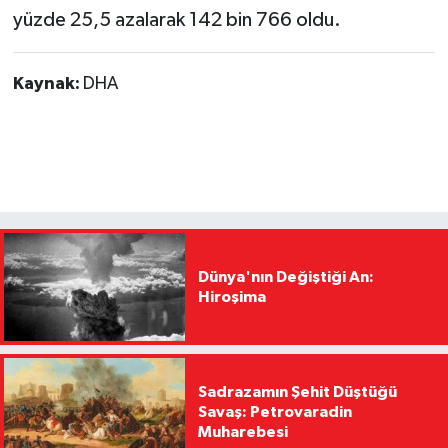
yüzde 25,5 azalarak 142 bin 766 oldu.
Kaynak:
DHA
Dünya'nın Değiştiği An:
Hiroşima
Sadrazamın Şehit Düştüğü
Savaş: Petrovaradin
Muharebesi