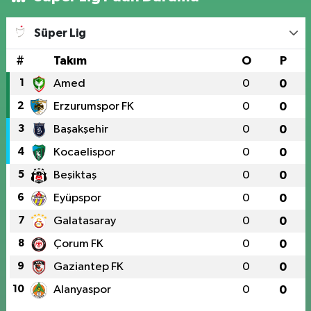
Süper Lig
#
Takım
O
P
1
Amed
0
0
2
Erzurumspor FK
0
0
3
Başakşehir
0
0
4
Kocaelispor
0
0
5
Beşiktaş
0
0
6
Eyüpspor
0
0
7
Galatasaray
0
0
8
Çorum FK
0
0
9
Gaziantep FK
0
0
10
Alanyaspor
0
0