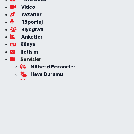
Video
Yazarlar
Röportaj
Biyografi
Anketler
Künye
İletişim
Servisler
Nöbetçi Eczaneler
Hava Durumu
Ankara Namaz Vakitleri
Trafik Durumu
Süper Lig Puan Durumu ve Fikstür
Tüm Manşetler
Son Dakika Haberleri
Haber Arşivi