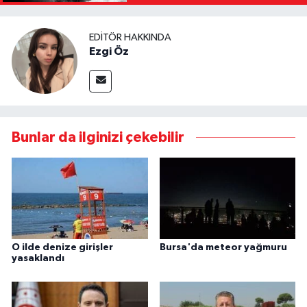
EDITÖR HAKKINDA
Ezgi Öz
Bunlar da ilginizi çekebilir
O ilde denize girişler
Bursa'da meteor yağmuru
yasaklandı