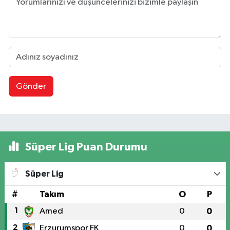
Gönder
Süper Lig Puan Durumu
Süper Lig
#
Takım
O
P
1
Amed
0
0
2
Erzurumspor FK
0
0