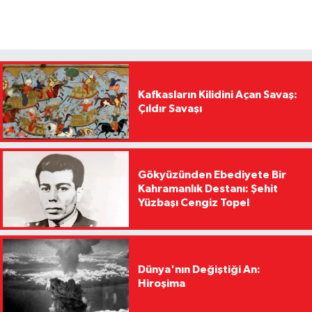
Kafkasların Kilidini Açan Savaş:
Çıldır Savaşı
Gökyüzünden Ebediyete Bir
Kahramanlık Destanı: Şehit
Yüzbaşı Cengiz Topel
Dünya'nın Değiştiği An:
Hiroşima