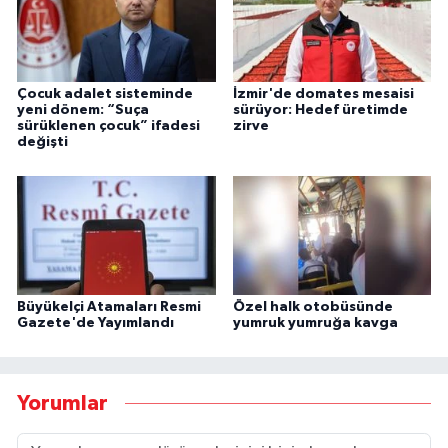
Çocuk adalet sisteminde
İzmir'de domates mesaisi
yeni dönem: “Suça
sürüyor: Hedef üretimde
sürüklenen çocuk” ifadesi
zirve
değişti
Büyükelçi Atamaları Resmi
Özel halk otobüsünde
Gazete'de Yayımlandı
yumruk yumruğa kavga
Yorumlar