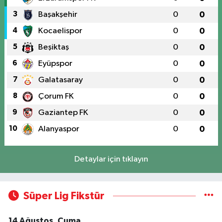
3
Başakşehir
0
0
4
Kocaelispor
0
0
5
Beşiktaş
0
0
6
Eyüpspor
0
0
7
Galatasaray
0
0
8
Çorum FK
0
0
9
Gaziantep FK
0
0
10
Alanyaspor
0
0
Detaylar için tıklayın
Süper Lig Fikstür
14 Ağustos, Cuma