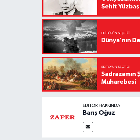
Şehit Yüzbaş
EDITÖRÜN SEÇTIĞI
Dünya'nın De
EDITÖRÜN SEÇTIĞI
Sadrazamın Ş
Muharebesi
EDITÖR HAKKINDA
Barış Oğuz