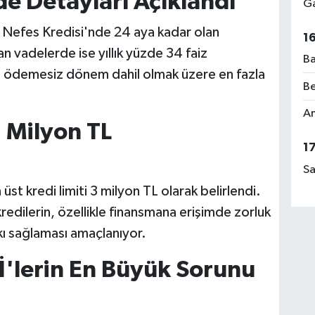
de Detayları Açıklandı
Ga
 Nefes Kredisi'nde 24 aya kadar olan
1
an vadelerde ise yıllık yüzde 34 faiz
Ba
a ödemesiz dönem dahil olmak üzere en fazla
Be
Am
3 Milyon TL
1
Sa
st kredi limiti 3 milyon TL olarak belirlendi.
edilerin, özellikle finansmana erişimde zorluk
kı sağlaması amaçlanıyor.
İ'lerin En Büyük Sorunu