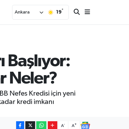
°
19
Ankara
 Başlıyor:
ar Neler?
BB Nefes Kredisi için yeni
kadar kredi imkanı
-
+
A
A