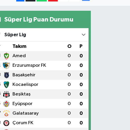
Süper Lig Puan Durumu
Süper Lig
#
Takım
O
P
1
Amed
0
0
2
Erzurumspor FK
0
0
3
Başakşehir
0
0
4
Kocaelispor
0
0
5
Beşiktaş
0
0
6
Eyüpspor
0
0
7
Galatasaray
0
0
8
Çorum FK
0
0