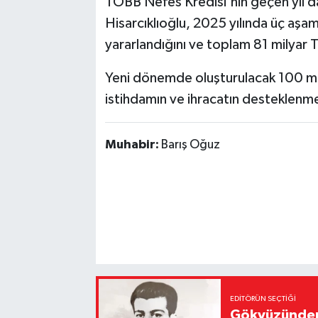
TOBB Nefes Kredisi'nin geçen yıl d
Hisarcıklıoğlu, 2025 yılında üç aş
yararlandığını ve toplam 81 milyar TL 
Yeni dönemde oluşturulacak 100 mily
istihdamın ve ihracatın desteklenme
Muhabir:
Barış Oğuz
EDITÖRÜN SEÇTIĞI
Gökyüzünden 