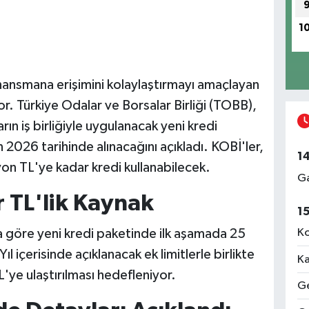
1
inansmana erişimini kolaylaştırmayı amaçlayan
. Türkiye Odalar ve Borsalar Birliği (TOBB),
ın iş birliğiyle uygulanacak yeni kredi
2026 tarihinde alınacağını açıkladı. KOBİ'ler,
1
yon TL'ye kadar kredi kullanabilecek.
Ga
r TL'lik Kaynak
1
 göre yeni kredi paketinde ilk aşamada 25
Ko
l içerisinde açıklanacak ek limitlerle birlikte
Ka
'ye ulaştırılması hedefleniyor.
Ge