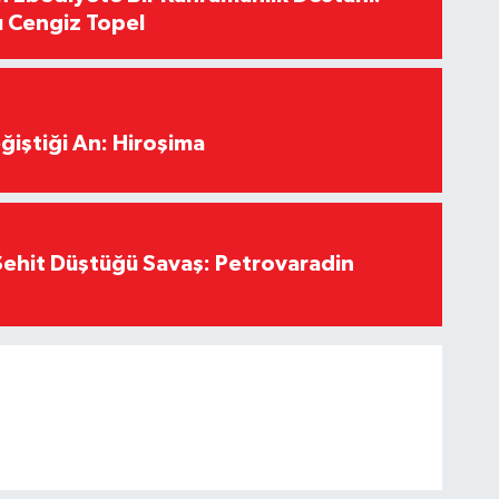
ı Cengiz Topel
ğiştiği An: Hiroşima
ehit Düştüğü Savaş: Petrovaradin