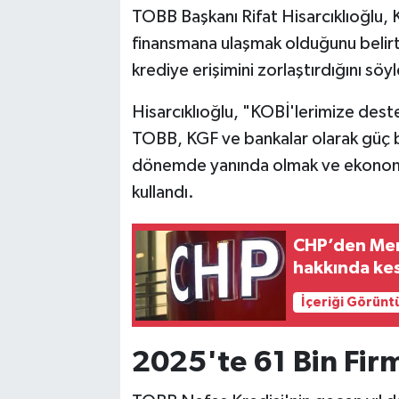
TOBB Başkanı Rifat Hisarcıklıoğlu, 
finansmana ulaşmak olduğunu belirte
krediye erişimini zorlaştırdığını söyl
Hisarcıklıoğlu, "KOBİ'lerimize dest
TOBB, KGF ve bankalar olarak güç bi
dönemde yanında olmak ve ekonomik
kullandı.
CHP’den Men
hakkında kes
İçeriği Görünt
2025'te 61 Bin Fir