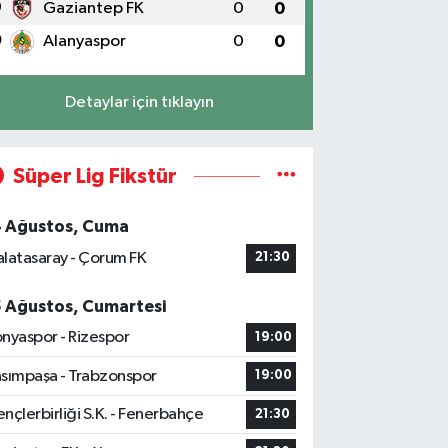
9
Gaziantep FK
0
0
0
Alanyaspor
0
0
Detaylar için tıklayın
Süper Lig Fikstür
4 Ağustos, Cuma
latasaray - Çorum FK
21:30
5 Ağustos, Cumartesi
nyaspor - Rizespor
19:00
sımpaşa - Trabzonspor
19:00
nçlerbirliği S.K. - Fenerbahçe
21:30