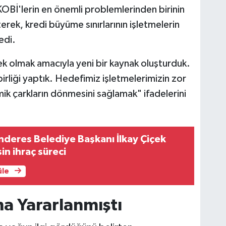
KOBİ'lerin en önemli problemlerinden birinin
rek, kredi büyüme sınırlarının işletmelerin
edi.
ek olmak amacıyla yeni bir kaynak oluşturduk.
rliği yaptık. Hedefimiz işletmelerimizin zor
 çarkların dönmesini sağlamak" ifadelerini
deres Belediye Başkanı İlkay Çiçek
in ihraç süreci
üle
ma Yararlanmıştı