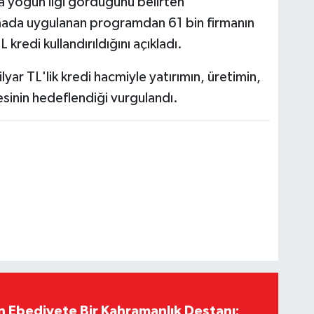
a yoğun ilgi gördüğünü belirten
amada uygulanan programdan 61 bin firmanın
kredi kullandırıldığını açıkladı.
ar TL'lik kredi hacmiyle yatırımın, üretimin,
sinin hedeflendiği vurgulandı.
Ebediyete Bir Kahramanlık Destanı: