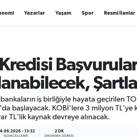
onomi
Yazarlar
Yaşam
Spor
Resmi İlanlar
redisi Başvuruları
lanabilecek, Şartl
nkaların iş birliğiyle hayata geçirilen TO
da başlayacak. KOBİ'lere 3 milyon TL'ye 
yar TL'lik kaynak devreye alınacak.
4.06.2026 - 13:32
2 DK
GÜNCELLEME
OKUNMA SÜRESI