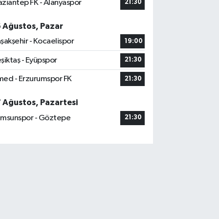
ziantep FK - Alanyaspor
21:30
6 Ağustos, Pazar
şakşehir - Kocaelispor
19:00
şiktaş - Eyüpspor
21:30
ed - Erzurumspor FK
21:30
7 Ağustos, Pazartesi
msunspor - Göztepe
21:30