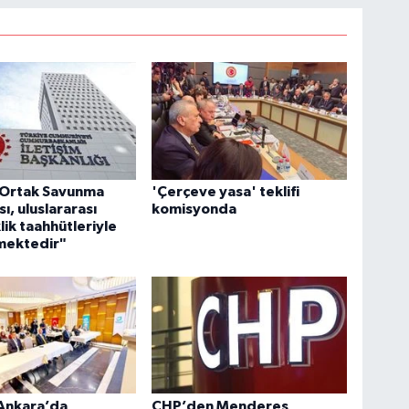
Ortak Savunma
'Çerçeve yasa' teklifi
ı, uluslararası
komisyonda
lik taahhütleriyle
mektedir"
 Ankara’da
CHP’den Menderes