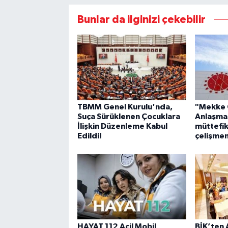
Bunlar da ilginizi çekebilir
TBMM Genel Kurulu'nda,
"Mekke 
Suça Sürüklenen Çocuklara
Anlaşmas
İlişkin Düzenleme Kabul
müttefik
Edildi!
çelişme
HAYAT 112 Acil Mobil
BİK’ten