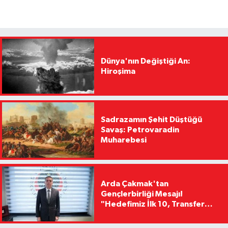
Dünya'nın Değiştiği An:
Hiroşima
Sadrazamın Şehit Düştüğü
Savaş: Petrovaradin
Muharebesi
Arda Çakmak'tan
Gençlerbirliği Mesajı!
"Hedefimiz İlk 10, Transfer
Yasağını Kısa Sürede
Kaldıracağız"