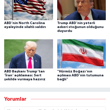
ABD'nin North Carolina
Trump ABD'nin yeterli
eyaleyinde silahlı saldırı
askeri stoğunun olduğunu
duyurdu
ABD Başkanı Trump'tan
"Hürmüz Boğazı'nın
'İran' açıklaması: Sert
açılması ABD'nin tutumuna
şekilde vurmaya hazırız
bağlı"
Yorumlar