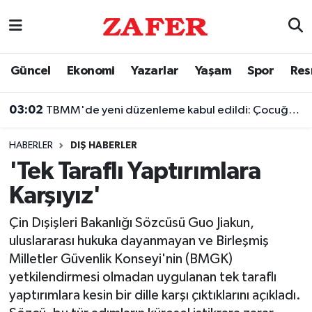
Nöbetçi Eczaneler
Güncel
Ekonomi
Yazarlar
Yaşam
Spor
Res
Hava Durumu
03:02
TBMM'de yeni düzenleme kabul edildi: Çocuğun silaha ulaşmasına hapis cezası geliyor
Ankara Namaz Vakitleri
HABERLER
DIŞ HABERLER
Trafik Durumu
'Tek Taraflı Yaptırımlara
Karşıyız'
Süper Lig Puan Durumu ve Fikstür
Çin Dışişleri Bakanlığı Sözcüsü Guo Jiakun,
Tüm Manşetler
uluslararası hukuka dayanmayan ve Birleşmiş
Milletler Güvenlik Konseyi'nin (BMGK)
Son Dakika Haberleri
yetkilendirmesi olmadan uygulanan tek taraflı
yaptırımlara kesin bir dille karşı çıktıklarını açıkladı.
Haber Arşivi