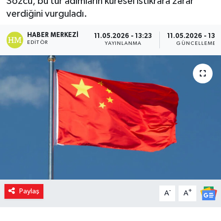
Sözcü, bu tür adımların küresel istikrara zarar
verdiğini vurguladı.
HABER MERKEZI
11.05.2026 - 13:23
11.05.2026 - 13:
EDITÖR
YAYINLANMA
GÜNCELLEME
Paylaş
-
+
A
A