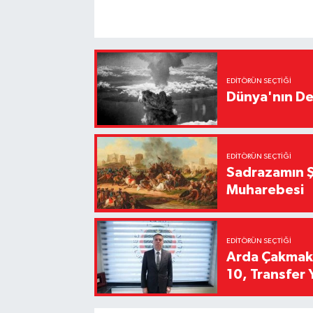
EDITÖRÜN SEÇTIĞI
Dünya'nın De
EDITÖRÜN SEÇTIĞI
Sadrazamın Ş
Muharebesi
EDITÖRÜN SEÇTIĞI
Arda Çakmak't
10, Transfer 