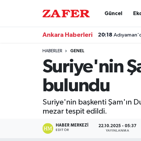
Güncel
Ek
Nöbetçi Eczaneler
Ankara Haberleri
20:18
Adıyaman'da
Hava Durumu
HABERLER
GENEL
Ankara Namaz Vakitleri
Suriye'nin Ş
Trafik Durumu
bulundu
Süper Lig Puan Durumu ve Fikstür
Suriye'nin başkenti Şam'ın Du
Tüm Manşetler
mezar tespit edildi.
Son Dakika Haberleri
HABER MERKEZI
22.10.2025 - 05:37
EDITÖR
YAYINLANMA
Haber Arşivi