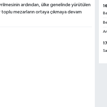
rilmesinin ardından, ülke genelinde yürütülen
1
r toplu mezarların ortaya çıkmaya devam
Ba
Be
Am
1
Sa