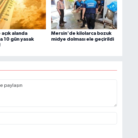
açık alanda
Mersin'de kilolarca bozuk
a 10 gün yasak
midye dolması ele geçirildi
!