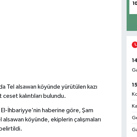
1
1
Ga
1
a Tel alsawan köyünde yürütülen kazı
Ko
 ceset kalıntıları bulundu.
Ka
 El-İhbariyye'nin haberine göre, Şam
Ge
 alsawan köyünde, ekiplerin çalışmaları
elirtildi.
Ga