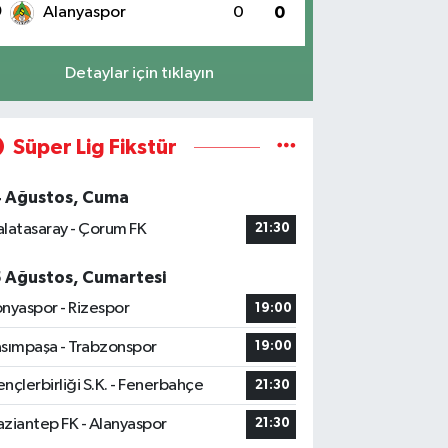
0
Alanyaspor
0
0
Detaylar için tıklayın
Süper Lig Fikstür
4 Ağustos, Cuma
latasaray - Çorum FK
21:30
5 Ağustos, Cumartesi
nyaspor - Rizespor
19:00
sımpaşa - Trabzonspor
19:00
nçlerbirliği S.K. - Fenerbahçe
21:30
ziantep FK - Alanyaspor
21:30