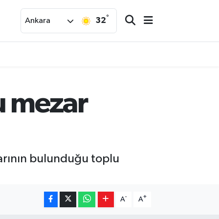
°
32
Ankara
lu mezar
larının bulunduğu toplu
-
+
A
A