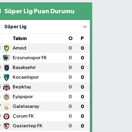
Süper Lig Puan Durumu
Süper Lig
#
Takım
O
P
1
Amed
0
0
2
Erzurumspor FK
0
0
3
Başakşehir
0
0
4
Kocaelispor
0
0
5
Beşiktaş
0
0
6
Eyüpspor
0
0
7
Galatasaray
0
0
8
Çorum FK
0
0
9
Gaziantep FK
0
0