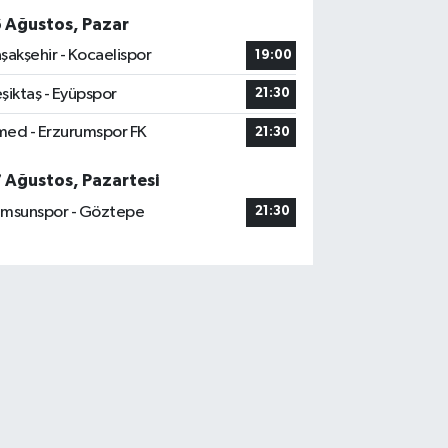
6 Ağustos, Pazar
şakşehir - Kocaelispor
19:00
şiktaş - Eyüpspor
21:30
ed - Erzurumspor FK
21:30
7 Ağustos, Pazartesi
msunspor - Göztepe
21:30