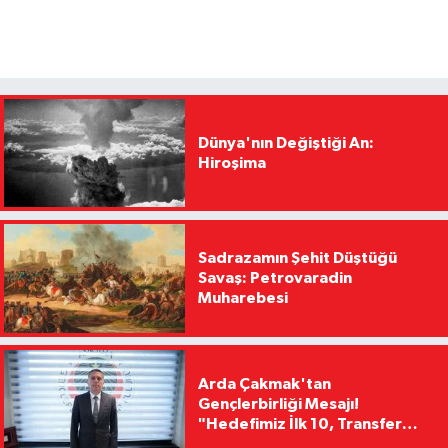
Dünya'nın Değiştiği An:
Hiroşima
Sadrazamın Şehit Düştüğü
Savaş: Petrovaradin
Muharebesi
Arda Çakmak'tan
Gençlerbirliği Mesajı!
"Hedefimiz İlk 10, Transfer
Yasağını Kısa Sürede