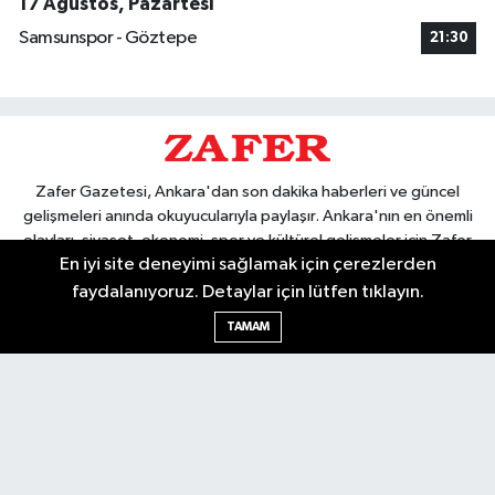
17 Ağustos, Pazartesi
Samsunspor - Göztepe
21:30
Zafer Gazetesi, Ankara'dan son dakika haberleri ve güncel
gelişmeleri anında okuyucularıyla paylaşır. Ankara'nın en önemli
olayları, siyaset, ekonomi, spor ve kültürel gelişmeler için Zafer
En iyi site deneyimi sağlamak için çerezlerden
Gazetesi'ni takip edin. Başkentin güvendiği haber kaynağı.
faydalanıyoruz. Detaylar için lütfen tıklayın.
TAMAM
Nöbetçi Eczaneler
Hava Durumu
Ankara Namaz Vakitleri
Trafik Durumu
Puan Durumu ve Fikstür