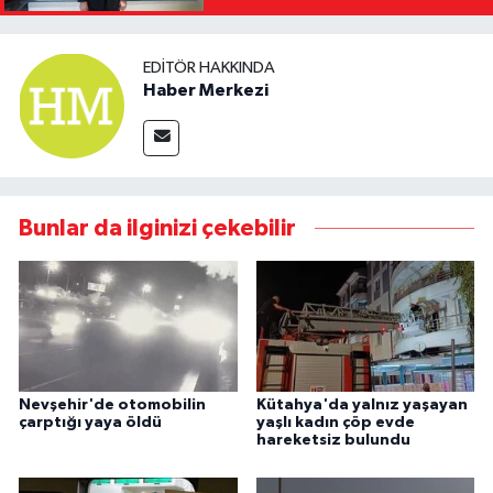
Kaldıracağız"
EDITÖR HAKKINDA
Haber Merkezi
Bunlar da ilginizi çekebilir
Nevşehir'de otomobilin
Kütahya'da yalnız yaşayan
çarptığı yaya öldü
yaşlı kadın çöp evde
hareketsiz bulundu