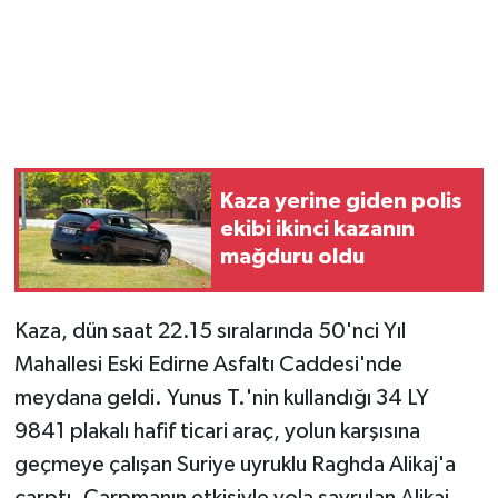
Kaza yerine giden polis
ekibi ikinci kazanın
mağduru oldu
Kaza, dün saat 22.15 sıralarında 50'nci Yıl
Mahallesi Eski Edirne Asfaltı Caddesi'nde
meydana geldi. Yunus T.'nin kullandığı 34 LY
9841 plakalı hafif ticari araç, yolun karşısına
geçmeye çalışan Suriye uyruklu Raghda Alikaj'a
çarptı. Çarpmanın etkisiyle yola savrulan Alikaj,