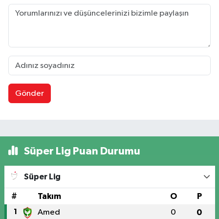
Gönder
Süper Lig Puan Durumu
Süper Lig
#
Takım
O
P
1
Amed
0
0