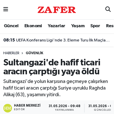
Nöbetçi Eczaneler
Güncel
Ekonomi
Yazarlar
Yaşam
Spor
Res
Hava Durumu
08:15
UEFA Konferans Ligi'nde 3. Eleme Turu İlk Maçları Tamamlandı!
Ankara Namaz Vakitleri
HABERLER
GÜVENLIK
Trafik Durumu
Sultangazi'de hafif ticari
aracın çarptığı yaya öldü
Süper Lig Puan Durumu ve Fikstür
Sultangazi'de yolun karşısına geçmeye çalışırken
Tüm Manşetler
hafif ticari aracın çarptığı Suriye uyruklu Raghda
Alikaj (63), yaşamını yitirdi.
Son Dakika Haberleri
HABER MERKEZI
31.05.2026 - 09:48
31.05.2026 - 0
Haber Arşivi
EDITÖR
YAYINLANMA
GÜNCELLEM