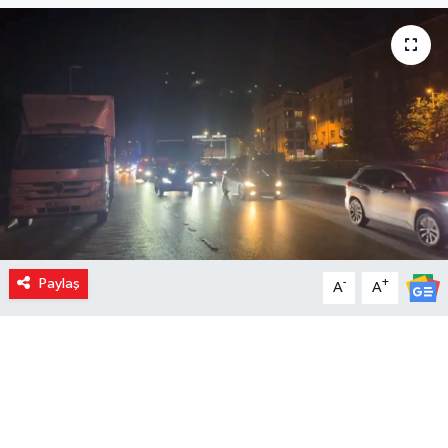
Paylaş
-
+
A
A