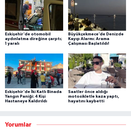
Eskişehir'de otomobil
Büyükçekmece’de Denizde
aydınlatma direğine çarptı;
Kayıp Alarmı: Arama
1 yaralı
Çalışması Başlatıldı!
Eskişehir'de İki Katlı Binada
Saatler önce aldığı
Yangın Paniği: 4 Kişi
motosikletle kaza yaptı,
Hastaneye Kaldırıldı
hayatını kaybetti
Yorumlar