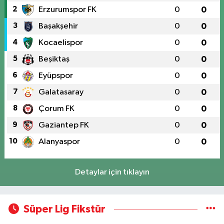
2
Erzurumspor FK
0
0
3
Başakşehir
0
0
4
Kocaelispor
0
0
5
Beşiktaş
0
0
6
Eyüpspor
0
0
7
Galatasaray
0
0
8
Çorum FK
0
0
9
Gaziantep FK
0
0
10
Alanyaspor
0
0
Detaylar için tıklayın
Süper Lig Fikstür