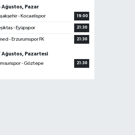
6 Ağustos, Pazar
şakşehir - Kocaelispor
19:00
şiktaş - Eyüpspor
21:30
ed - Erzurumspor FK
21:30
7 Ağustos, Pazartesi
msunspor - Göztepe
21:30