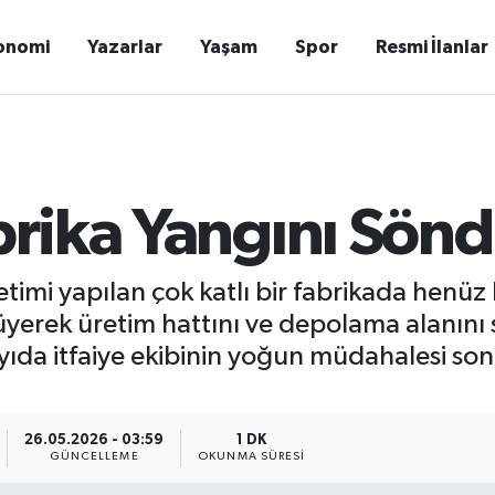
onomi
Yazarlar
Yaşam
Spor
Resmi İlanlar
abrika Yangını Sön
retimi yapılan çok katlı bir fabrikada henü
üyerek üretim hattını ve depolama alanını s
ayıda itfaiye ekibinin yoğun müdahalesi son
26.05.2026 - 03:59
1 DK
GÜNCELLEME
OKUNMA SÜRESI