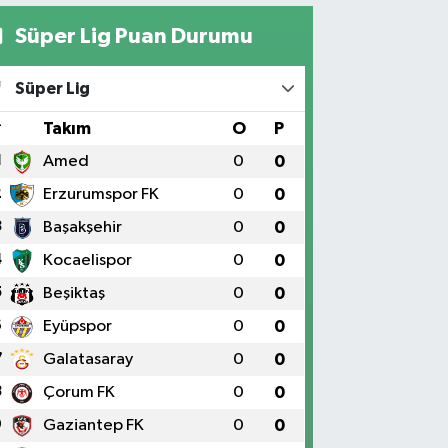
Süper Lig Puan Durumu
Süper Lig
#
Takım
O
P
1
Amed
0
0
2
Erzurumspor FK
0
0
3
Başakşehir
0
0
4
Kocaelispor
0
0
5
Beşiktaş
0
0
6
Eyüpspor
0
0
7
Galatasaray
0
0
8
Çorum FK
0
0
9
Gaziantep FK
0
0