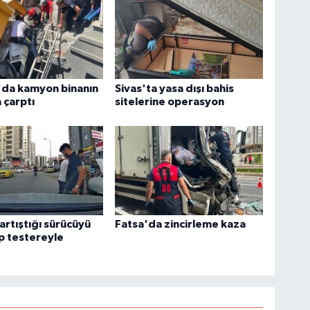
'da kamyon binanın
Sivas'ta yasa dışı bahis
 çarptı
sitelerine operasyon
 artıştığı sürücüyü
Fatsa'da zincirleme kaza
p testereyle