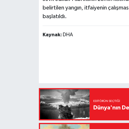
belirtilen yangın, itfaiyenin çalışmas
başlatıldı.
Kaynak:
DHA
EDITÖRÜN SEÇTIĞI
Dünya'nın De