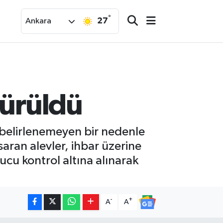
°
27
Ankara
dürüldü
z belirlenemeyen bir nedenle
aran alevler, ihbar üzerine
ucu kontrol altına alınarak
-
+
A
A