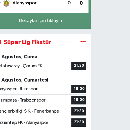
0
Alanyaspor
0
0
Detaylar için tıklayın
Süper Lig Fikstür
4 Ağustos, Cuma
latasaray - Çorum FK
21:30
5 Ağustos, Cumartesi
nyaspor - Rizespor
19:00
sımpaşa - Trabzonspor
19:00
nçlerbirliği S.K. - Fenerbahçe
21:30
ziantep FK - Alanyaspor
21:30