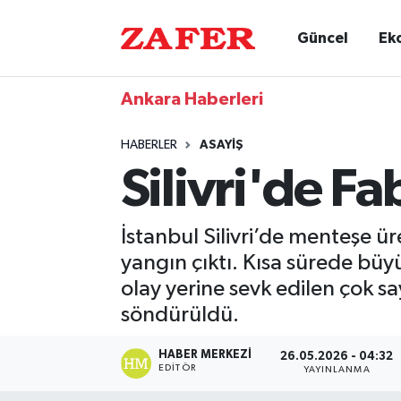
Güncel
Ek
Ankara Haberleri
HABERLER
ASAYIŞ
Silivri'de F
İstanbul Silivri’de menteşe ü
yangın çıktı. Kısa sürede büy
olay yerine sevk edilen çok s
söndürüldü.
HABER MERKEZI
26.05.2026 - 04:32
EDITÖR
YAYINLANMA