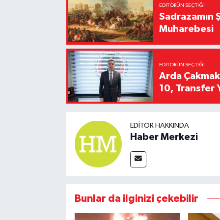
EDITÖRÜN SEÇTIĞI
Sadrazamın Ş
Muharebesi
EDITÖRÜN SEÇTIĞI
Arda Çakmak't
10, Transfer 
EDITÖR HAKKINDA
Haber Merkezi
Bunlar da ilginizi çekebilir