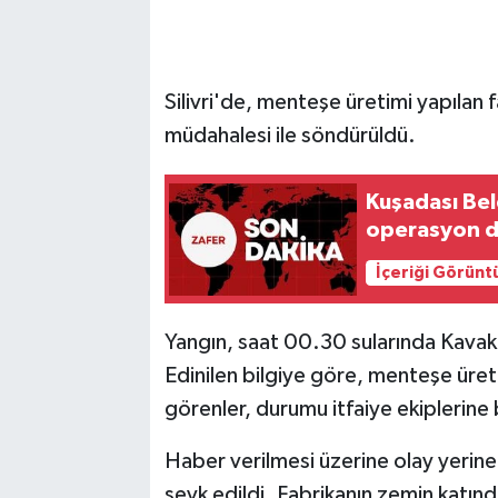
Silivri'de, menteşe üretimi yapılan f
müdahalesi ile söndürüldü.
Kuşadası Bel
operasyon d
İçeriği Görünt
Yangın, saat 00.30 sularında Kavaklı
Edinilen bilgiye göre, menteşe üret
görenler, durumu itfaiye ekiplerine b
Haber verilmesi üzerine olay yerine 
sevk edildi. Fabrikanın zemin katınd