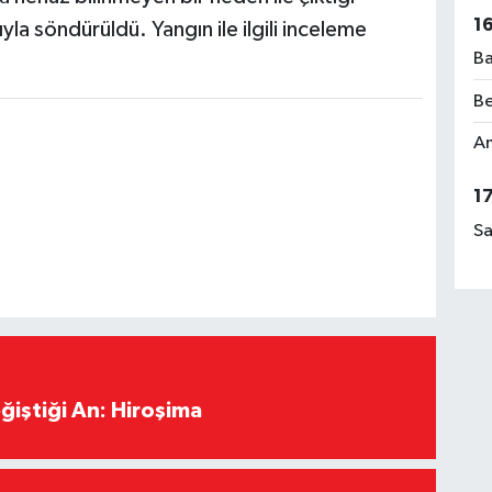
1
ıyla söndürüldü. Yangın ile ilgili inceleme
Ba
Be
Am
1
Sa
ğiştiği An: Hiroşima