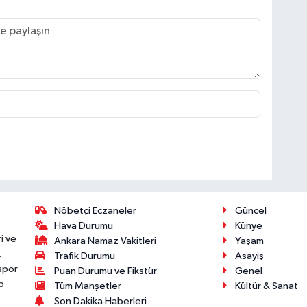
Nöbetçi Eczaneler
Güncel
Hava Durumu
Künye
i ve
Ankara Namaz Vakitleri
Yaşam
.
Trafik Durumu
Asayiş
 spor
Puan Durumu ve Fikstür
Genel
p
Tüm Manşetler
Kültür & Sanat
Son Dakika Haberleri