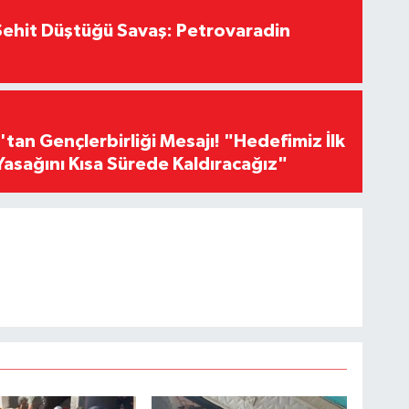
ehit Düştüğü Savaş: Petrovaradin
an Gençlerbirliği Mesajı! "Hedefimiz İlk
Yasağını Kısa Sürede Kaldıracağız"