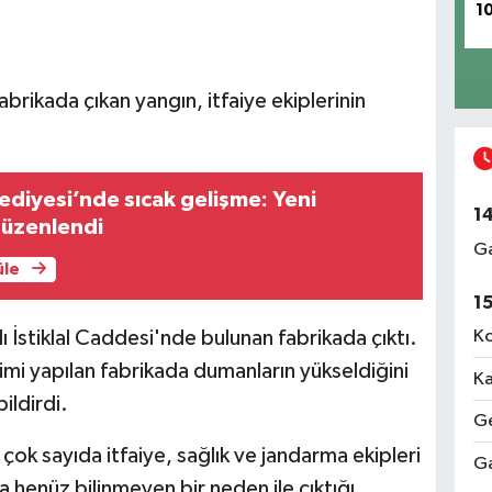
1
abrikada çıkan yangın, itfaiye ekiplerinin
ediyesi’nde sıcak gelişme: Yeni
1
üzenlendi
Ga
üle
1
Ko
 İstiklal Caddesi'nde bulunan fabrikada çıktı.
imi yapılan fabrikada dumanların yükseldiğini
Ka
ildirdi.
Ge
çok sayıda itfaiye, sağlık ve jandarma ekipleri
Ga
a henüz bilinmeyen bir neden ile çıktığı