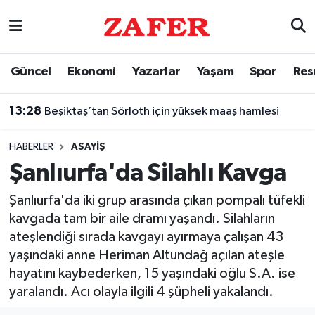
Nöbetçi Eczaneler
Güncel
Ekonomi
Yazarlar
Yaşam
Spor
Res
Hava Durumu
13:28
Beşiktaş’tan Sörloth için yüksek maaş hamlesi
Ankara Namaz Vakitleri
HABERLER
ASAYIŞ
Trafik Durumu
Şanlıurfa'da Silahlı Kavga
Süper Lig Puan Durumu ve Fikstür
Şanlıurfa'da iki grup arasında çıkan pompalı tüfekli
kavgada tam bir aile dramı yaşandı. Silahların
Tüm Manşetler
ateşlendiği sırada kavgayı ayırmaya çalışan 43
yaşındaki anne Heriman Altundağ açılan ateşle
Son Dakika Haberleri
hayatını kaybederken, 15 yaşındaki oğlu S.A. ise
yaralandı. Acı olayla ilgili 4 şüpheli yakalandı.
Haber Arşivi