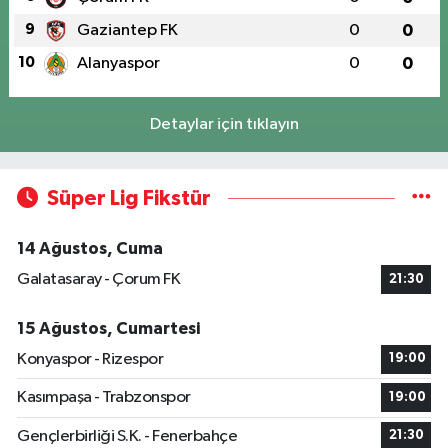
9
Gaziantep FK
0
0
10
Alanyaspor
0
0
Detaylar için tıklayın
Süper Lig Fikstür
14 Ağustos, Cuma
Galatasaray - Çorum FK
21:30
15 Ağustos, Cumartesi
Konyaspor - Rizespor
19:00
Kasımpaşa - Trabzonspor
19:00
Gençlerbirliği S.K. - Fenerbahçe
21:30