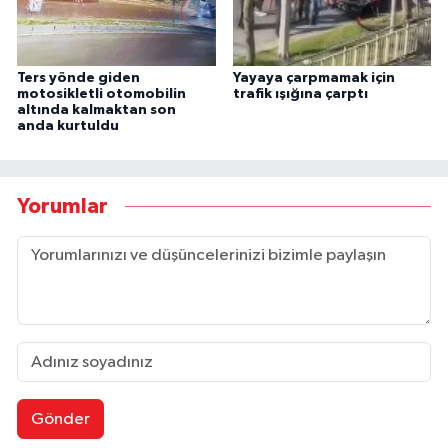
Ters yönde giden
Yayaya çarpmamak için
motosikletli otomobilin
trafik ışığına çarptı
altında kalmaktan son
anda kurtuldu
Yorumlar
Gönder