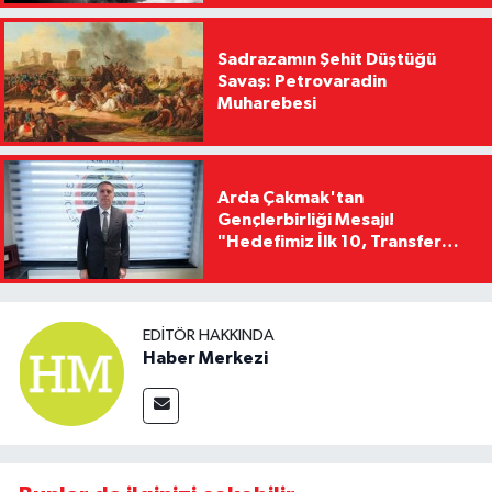
Sadrazamın Şehit Düştüğü
Savaş: Petrovaradin
Muharebesi
Arda Çakmak'tan
Gençlerbirliği Mesajı!
"Hedefimiz İlk 10, Transfer
Yasağını Kısa Sürede
Kaldıracağız"
EDITÖR HAKKINDA
Haber Merkezi