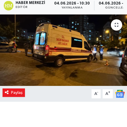
HABER MERKEZI
04.06.2026 - 10:30
04.06.2026 - 1
EDITÖR
YAYINLANMA
GÜNCELLEM
Paylaş
-
+
A
A