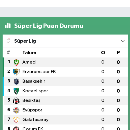
Süper Lig Puan Durumu
Süper Lig
#
Takım
O
P
1
Amed
0
0
2
Erzurumspor FK
0
0
3
Başakşehir
0
0
4
Kocaelispor
0
0
5
Beşiktaş
0
0
6
Eyüpspor
0
0
7
Galatasaray
0
0
8
Çorum FK
0
0