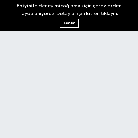
En iyi site deneyimi sağlamak için çerezlerden
Gazetesi'ni takip edin. Başkentin güvendiği haber kaynağı.
faydalanıyoruz. Detaylar için lütfen tıklayın.
TAMAM
Nöbetçi Eczaneler
Hava Durumu
Ankara Namaz Vakitleri
Trafik Durumu
Puan Durumu ve Fikstür
Tüm Manşetler
Son Dakika Haberleri
Haber Arşivi
Güncel
Ekonomi
Künye
Yazarlar
Yaşam
Spor
Asayiş
Bilim & Teknoloji
Genel
Gündem
Kültür & Sanat
Magazin