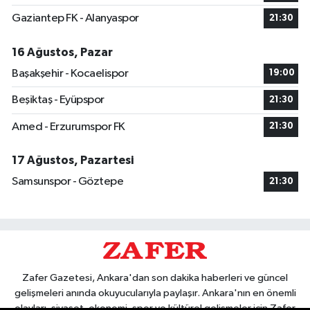
Gaziantep FK - Alanyaspor
21:30
16 Ağustos, Pazar
Başakşehir - Kocaelispor
19:00
Beşiktaş - Eyüpspor
21:30
Amed - Erzurumspor FK
21:30
17 Ağustos, Pazartesi
Samsunspor - Göztepe
21:30
Zafer Gazetesi, Ankara'dan son dakika haberleri ve güncel
gelişmeleri anında okuyucularıyla paylaşır. Ankara'nın en önemli
olayları, siyaset, ekonomi, spor ve kültürel gelişmeler için Zafer