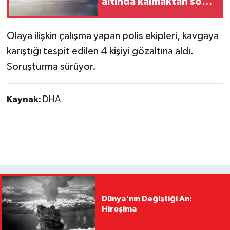
altında kalmaktan son
anda kurtuldu
Olaya ilişkin çalışma yapan polis ekipleri, kavgaya
karıştığı tespit edilen 4 kişiyi gözaltına aldı.
Soruşturma sürüyor.
Kaynak:
DHA
Dünya'nın Değiştiği An:
Hiroşima