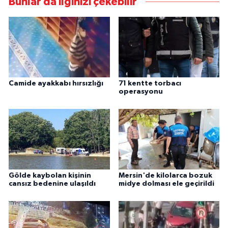
Bunlar da ilginizi çekebilir
Camide ayakkabı hırsızlığı
71 kentte torbacı
operasyonu
Gölde kaybolan kişinin
Mersin'de kilolarca bozuk
cansız bedenine ulaşıldı
midye dolması ele geçirildi