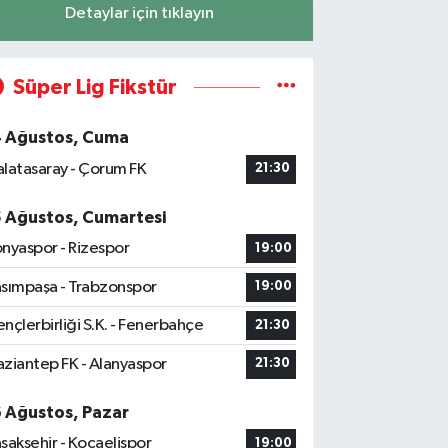
Detaylar için tıklayın
Süper Lig Fikstür
4 Ağustos, Cuma
latasaray - Çorum FK
21:30
5 Ağustos, Cumartesi
nyaspor - Rizespor
19:00
sımpaşa - Trabzonspor
19:00
nçlerbirliği S.K. - Fenerbahçe
21:30
ziantep FK - Alanyaspor
21:30
6 Ağustos, Pazar
şakşehir - Kocaelispor
19:00