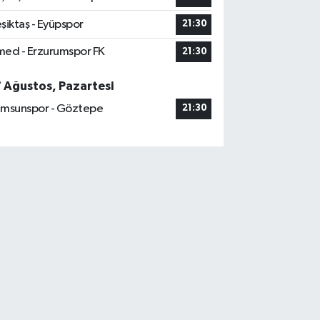
şiktaş - Eyüpspor
21:30
ed - Erzurumspor FK
21:30
7 Ağustos, Pazartesi
msunspor - Göztepe
21:30