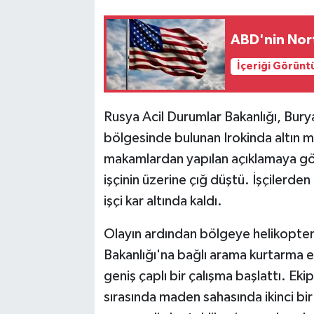
ABD'nin North
İçeriği Görünt
Rusya Acil Durumlar Bakanlığı, Bur
bölgesinde bulunan Irokinda altın m
makamlardan yapılan açıklamaya gö
işçinin üzerine çığ düştü. İşçilerden
işçi kar altında kaldı.
Olayın ardından bölgeye helikopter
Bakanlığı'na bağlı arama kurtarma eki
geniş çaplı bir çalışma başlattı. Ek
sırasında maden sahasında ikinci bi