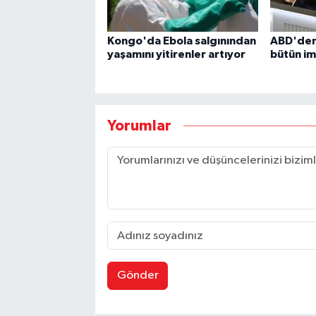
Kongo'da Ebola salgınından
ABD'den
yaşamını yitirenler artıyor
bütün im
Yorumlar
Gönder