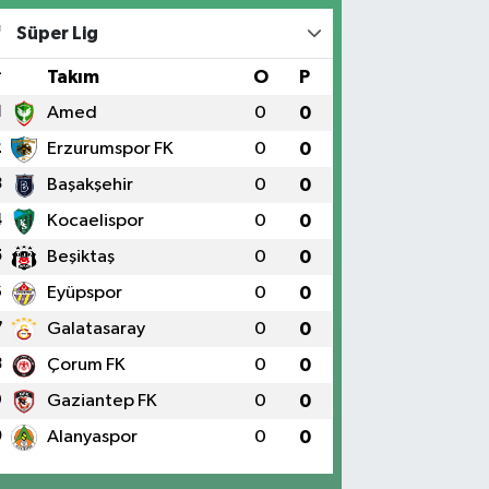
Süper Lig
#
Takım
O
P
1
Amed
0
0
2
Erzurumspor FK
0
0
3
Başakşehir
0
0
4
Kocaelispor
0
0
5
Beşiktaş
0
0
6
Eyüpspor
0
0
7
Galatasaray
0
0
8
Çorum FK
0
0
9
Gaziantep FK
0
0
0
Alanyaspor
0
0