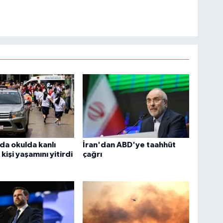
da okulda kanlı
İran'dan ABD'ye taahhüt
6 kişi yaşamını yitirdi
çağrı