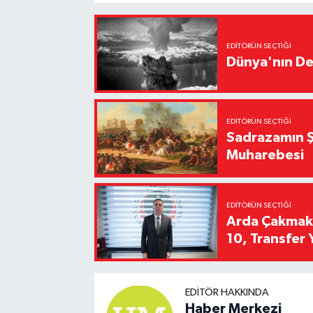
EDITÖRÜN SEÇTIĞI
Dünya'nın De
EDITÖRÜN SEÇTIĞI
Sadrazamın Ş
Muharebesi
EDITÖRÜN SEÇTIĞI
Arda Çakmak't
10, Transfer 
EDITÖR HAKKINDA
Haber Merkezi