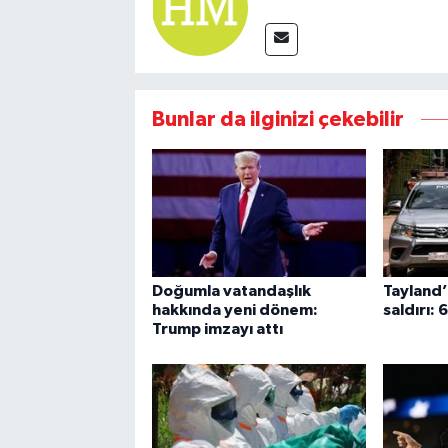
Bunlar da ilginizi çekebilir
Doğumla vatandaşlık
Tayland’
hakkında yeni dönem:
saldırı: 
Trump imzayı attı