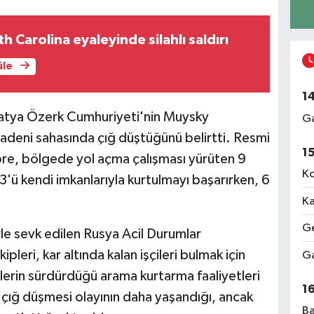
 Carolina eyaleyinde silahlı saldırı
üle
1
yatya Özerk Cumhuriyeti'nin Muysky
Ga
adeni sahasında çığ düştüğünü belirtti. Resmi
1
re, bölgede yol açma çalışması yürüten 9
Ko
 3'ü kendi imkanlarıyla kurtulmayı başarırken, 6
Ka
Ge
le sevk edilen Rusya Acil Durumlar
pleri, kar altında kalan işçileri bulmak için
Ga
iplerin sürdürdüğü arama kurtarma faaliyetleri
1
r çığ düşmesi olayının daha yaşandığı, ancak
Ba