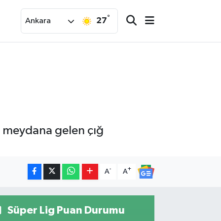
°
27
Ankara
a meydana gelen çığ
-
+
A
A
Süper Lig Puan Durumu