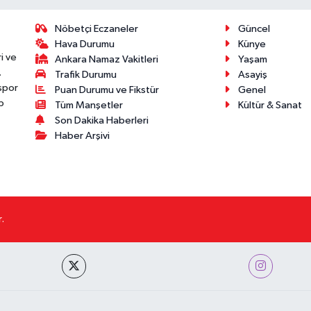
Nöbetçi Eczaneler
Güncel
Hava Durumu
Künye
i ve
Ankara Namaz Vakitleri
Yaşam
.
Trafik Durumu
Asayiş
 spor
Puan Durumu ve Fikstür
Genel
p
Tüm Manşetler
Kültür & Sanat
Son Dakika Haberleri
Haber Arşivi
.