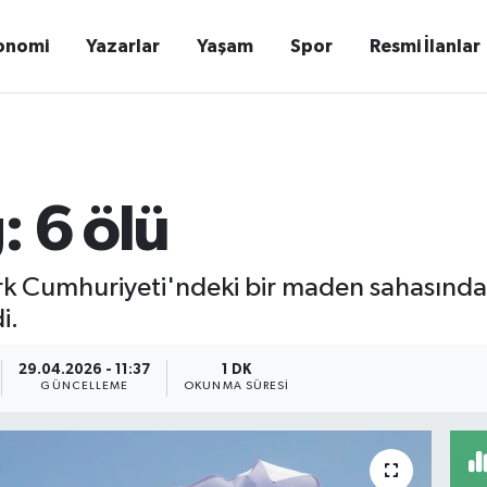
onomi
Yazarlar
Yaşam
Spor
Resmi İlanlar
: 6 ölü
rk Cumhuriyeti'ndeki bir maden sahasınd
i.
29.04.2026 - 11:37
1 DK
GÜNCELLEME
OKUNMA SÜRESI