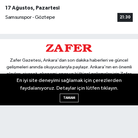
17 Ağustos, Pazartesi
Samsunspor - Göztepe
21:30
Zafer Gazetesi, Ankara'dan son dakika haberleri ve güncel
gelişmeleri anında okuyucularıyla paylaşır. Ankara'nın en önemli
olayları, siyaset, ekonomi, spor ve kültürel gelişmeler için Zafer
En iyi site deneyimi sağlamak için çerezlerden
Gazetesi'ni takip edin. Başkentin güvendiği haber kaynağı.
faydalanıyoruz. Detaylar için lütfen tıklayın.
TAMAM
Nöbetçi Eczaneler
Hava Durumu
Ankara Namaz Vakitleri
Trafik Durumu