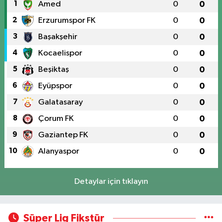
1
Amed
0
0
2
Erzurumspor FK
0
0
3
Başakşehir
0
0
4
Kocaelispor
0
0
5
Beşiktaş
0
0
6
Eyüpspor
0
0
7
Galatasaray
0
0
8
Çorum FK
0
0
9
Gaziantep FK
0
0
10
Alanyaspor
0
0
Detaylar için tıklayın
Süper Lig Fikstür