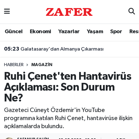
Nöbetçi Eczaneler
Güncel
Ekonomi
Yazarlar
Yaşam
Spor
Res
Hava Durumu
05:23
Galatasaray'dan Almanya Çıkarması
Ankara Namaz Vakitleri
HABERLER
MAGAZIN
Trafik Durumu
Ruhi Çenet'ten Hantavirüs
Açıklaması: Son Durum
Süper Lig Puan Durumu ve Fikstür
Ne?
Tüm Manşetler
Gazeteci Cüneyt Özdemir'in YouTube
programına katılan Ruhi Çenet, hantavirüse ilişkin
Son Dakika Haberleri
açıklamalarda bulundu.
Haber Arşivi