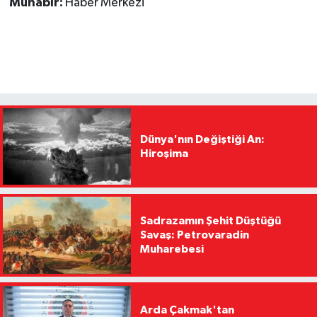
Muhabir:
Haber Merkezi
Dünya'nın Değiştiği An:
Hiroşima
Sadrazamın Şehit Düştüğü
Savaş: Petrovaradin
Muharebesi
Arda Çakmak'tan