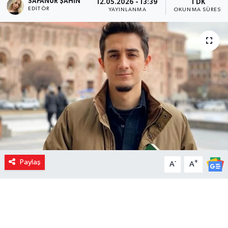
SAFANUR ŞAHIN
12.05.2026 - 13:39
1 DK
EDITÖR
YAYINLANMA
OKUNMA SÜRESI
Paylaş
-
+
A
A