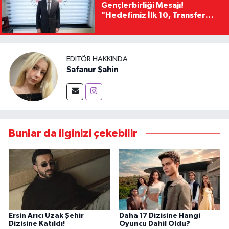
Gençlerbirliği Mesajı!
"Hedefimiz İlk 10, Transfer
Yasağını Kısa Sürede
Kaldıracağız"
EDITÖR HAKKINDA
Safanur Şahin
Bunlar da ilginizi çekebilir
Ersin Arıcı Uzak Şehir
Daha 17 Dizisine Hangi
Dizisine Katıldı!
Oyuncu Dahil Oldu?