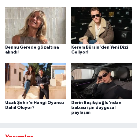
Bennu Gerede gözaltına
Kerem Bürsin'den Yeni Dizi
alındı!
Geliyor!
Uzak Şehir'e Hangi Oyuncu
Derin Beşikçioğlu'ndan
Dahil Oluyor?
babası için duygusal
paylaşım