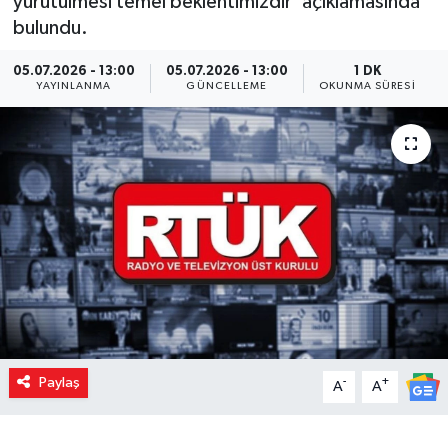
yürütülmesi temel beklentimizdir' açıklamasında
bulundu.
05.07.2026 - 13:00
05.07.2026 - 13:00
1 DK
YAYINLANMA
GÜNCELLEME
OKUNMA SÜRESI
Paylaş
-
+
A
A