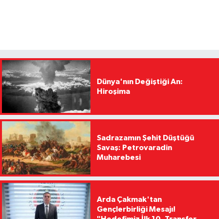
Dünya'nın Değiştiği An:
Hiroşima
Sadrazamın Şehit Düştüğü
Savaş: Petrovaradin
Muharebesi
Arda Çakmak'tan
Gençlerbirliği Mesajı!
"Hedefimiz İlk 10, Transfer