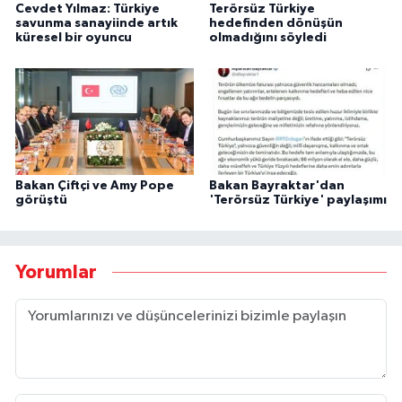
Cevdet Yılmaz: Türkiye
Terörsüz Türkiye
savunma sanayiinde artık
hedefinden dönüşün
küresel bir oyuncu
olmadığını söyledi
Bakan Çiftçi ve Amy Pope
Bakan Bayraktar'dan
görüştü
'Terörsüz Türkiye' paylaşımı
Yorumlar