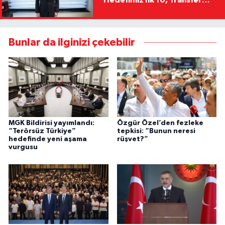
Yasağını Kısa Sürede
Kaldıracağız"
Bunlar da ilginizi çekebilir
MGK Bildirisi yayımlandı:
Özgür Özel’den fezleke
“Terörsüz Türkiye”
tepkisi: “Bunun neresi
hedefinde yeni aşama
rüşvet?”
vurgusu