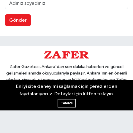
Gönder
Zafer Gazetesi, Ankara'dan son dakika haberleri ve güncel
gelişmeleri anında okuyucularıyla paylaşır. Ankara'nın en önemli
olayları, siyaset, ekonomi, spor ve kültürel gelişmeler için Zafer
En iyi site deneyimi sağlamak için çerezlerden
Gazetesi'ni takip edin. Başkentin güvendiği haber kaynağı.
faydalanıyoruz. Detaylar için lütfen tıklayın.
TAMAM
Nöbetçi Eczaneler
Hava Durumu
Ankara Namaz Vakitleri