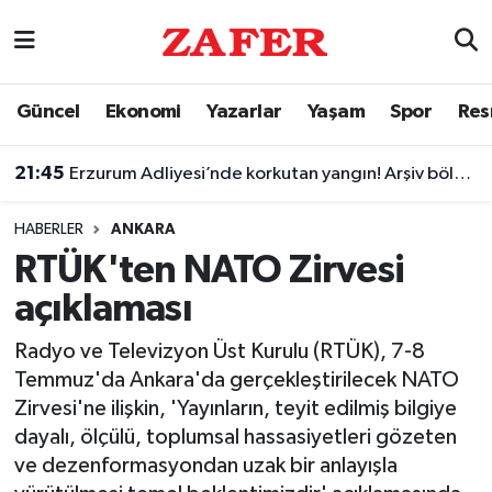
Nöbetçi Eczaneler
Güncel
Ekonomi
Yazarlar
Yaşam
Spor
Res
Hava Durumu
21:45
Erzurum Adliyesi’nde korkutan yangın! Arşiv bölümünü duman kapladı
Ankara Namaz Vakitleri
HABERLER
ANKARA
Trafik Durumu
RTÜK'ten NATO Zirvesi
açıklaması
Süper Lig Puan Durumu ve Fikstür
Radyo ve Televizyon Üst Kurulu (RTÜK), 7-8
Tüm Manşetler
Temmuz'da Ankara'da gerçekleştirilecek NATO
Zirvesi'ne ilişkin, 'Yayınların, teyit edilmiş bilgiye
Son Dakika Haberleri
dayalı, ölçülü, toplumsal hassasiyetleri gözeten
ve dezenformasyondan uzak bir anlayışla
Haber Arşivi