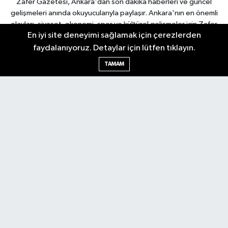
Zafer Gazetesi, Ankara'dan son dakika haberleri ve güncel
gelişmeleri anında okuyucularıyla paylaşır. Ankara'nın en önemli
olayları, siyaset, ekonomi, spor ve kültürel gelişmeler için Zafer
En iyi site deneyimi sağlamak için çerezlerden
Gazetesi'ni takip edin. Başkentin güvendiği haber kaynağı.
faydalanıyoruz. Detaylar için lütfen tıklayın.
TAMAM
Nöbetçi Eczaneler
Hava Durumu
Ankara Namaz Vakitleri
Trafik Durumu
Puan Durumu ve Fikstür
Tüm Manşetler
Son Dakika Haberleri
Haber Arşivi
Güncel
Ekonomi
Künye
Yazarlar
Yaşam
Spor
Asayiş
Bilim & Teknoloji
Genel
Gündem
Kültür & Sanat
Magazin