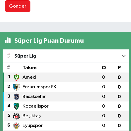
Gönder
Süper Lig Puan Durumu
Süper Lig
#
Takım
O
P
1
Amed
0
0
2
Erzurumspor FK
0
0
3
Başakşehir
0
0
4
Kocaelispor
0
0
5
Beşiktaş
0
0
6
Eyüpspor
0
0