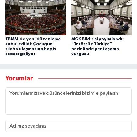
TBMM'de yeni düzenleme
MGK Bildirisi yayımlandı:
kabul edildi: Çocuğun
“Terörsüz Türkiye”
silaha ulaşmasına hapis
hedefinde yeni aşama
cezası geliyor
vurgusu
Yorumlar