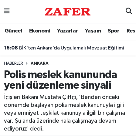
Nöbetçi Eczaneler
Güncel
Ekonomi
Yazarlar
Yaşam
Spor
Res
Hava Durumu
16:08
BİK’ten Ankara’da Uygulamalı Mevzuat Eğitimi
Ankara Namaz Vakitleri
HABERLER
ANKARA
Trafik Durumu
Polis meslek kanununda
yeni düzenleme sinyali
Süper Lig Puan Durumu ve Fikstür
İçişleri Bakanı Mustafa Çiftçi, 'Benden önceki
Tüm Manşetler
dönemde başlayan polis meslek kanunuyla ilgili
veya emniyet teşkilat kanunuyla ilgili bir çalışma
Son Dakika Haberleri
var. Şu anda üzerinde hala çalışmaya devam
ediyoruz' dedi.
Haber Arşivi