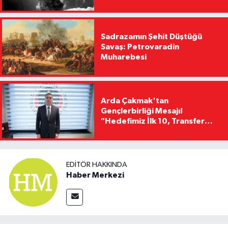
Sadrazamın Şehit Düştüğü
Savaş: Petrovaradin
Muharebesi
Arda Çakmak'tan
Gençlerbirliği Mesajı!
"Hedefimiz İlk 10, Transfer
Yasağını Kısa Sürede
Kaldıracağız"
EDITÖR HAKKINDA
Haber Merkezi