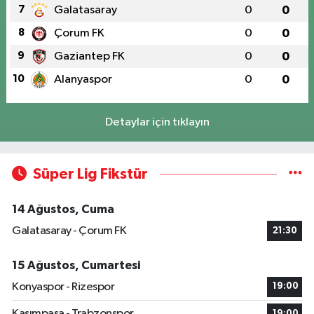
7
Galatasaray
0
0
8
Çorum FK
0
0
9
Gaziantep FK
0
0
10
Alanyaspor
0
0
Detaylar için tıklayın
Süper Lig Fikstür
14 Ağustos, Cuma
Galatasaray - Çorum FK
21:30
15 Ağustos, Cumartesi
Konyaspor - Rizespor
19:00
Kasımpaşa - Trabzonspor
19:00