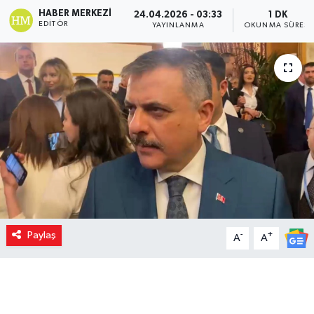
HABER MERKEZI
24.04.2026 - 03:33
1 DK
EDITÖR
YAYINLANMA
OKUNMA SÜRESI
Paylaş
-
+
A
A