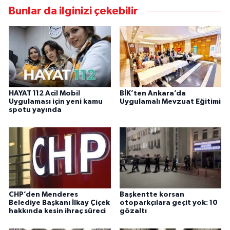
Bunlar da ilginizi çekebilir
HAYAT 112 Acil Mobil
BİK’ten Ankara’da
Uygulaması için yeni kamu
Uygulamalı Mevzuat Eğitimi
spotu yayında
CHP’den Menderes
Başkentte korsan
Belediye Başkanı İlkay Çiçek
otoparkçılara geçit yok: 10
hakkında kesin ihraç süreci
gözaltı